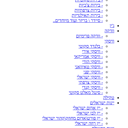
- בירות צ'כיות
- בירות צרפתיות
- בירות תאילנדיות
- סיידר \ בריזר ועוד מיוחדים..
ג'ין
וודקה
- וודקה פרימיום
וויסקי
- בלנדד סקוטי
- וויסקי אירי
- וויסקי אמריקאי
- וויסקי הודי
- וויסקי טאיוואני
- וויסקי יפני
- וויסקי ישראלי
- וויסקי צרפתי
- וויסקי קנדי
- סינגל מאלט סקוטי
טקילה
יינות ישראלים
- יין אדום ישראלי
- יין לבן ישראלי
- יין פורט\אדום מחוזק\קהור ישראלי
- יין רוזה ישראלי