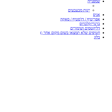
שמפנייה
יינות מבעבעים
אניס
אפריטיף / דז'סטיף / סאקה
ברנדי/קלבדוס
דליקטסים ושימורים
חטיפים שלא תמצאו בשום מקום אחר ;)
בלוג