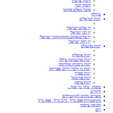
וויסקי צרפתי
וויסקי קנדי
סינגל מאלט סקוטי
טקילה
יינות ישראלים
יין אדום ישראלי
יין לבן ישראלי
יין פורט\אדום מחוזק\קהור ישראלי
יין רוזה ישראלי
יינות מהעולם
יינות איטליה
יינות ארגנטינה/ צ'ילה
יינות גרמניה/ מולדובה
יינות ניו זילנד/ דרום אפריקה
יינות ספרד
יינות פורטוגל
יינות צרפת
כוסות , ציוד בר ועוד...
ליקרים
מוצרים נלווים לקוקטיילים
מיניאטורות 200 מ"ל , 375 מ"ל , 500 מ"ל
קוניאק צרפתי
רום