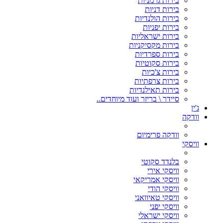
בירות גרמניות
בירות דניות
בירות הולנדיות
בירות יפניות
בירות ישראליות
בירות מקסיקניות
בירות ספרדיות
בירות סקוטיות
בירות צ'כיות
בירות צרפתיות
בירות תאילנדיות
סיידר \ בריזר ועוד מיוחדים..
ג'ין
וודקה
וודקה פרימיום
וויסקי
בלנדד סקוטי
וויסקי אירי
וויסקי אמריקאי
וויסקי הודי
וויסקי טאיוואני
וויסקי יפני
וויסקי ישראלי