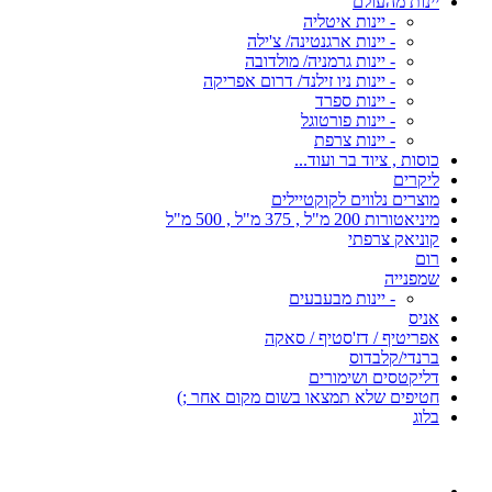
יינות מהעולם
- יינות איטליה
- יינות ארגנטינה/ צ'ילה
- יינות גרמניה/ מולדובה
- יינות ניו זילנד/ דרום אפריקה
- יינות ספרד
- יינות פורטוגל
- יינות צרפת
כוסות , ציוד בר ועוד...
ליקרים
מוצרים נלווים לקוקטיילים
מיניאטורות 200 מ"ל , 375 מ"ל , 500 מ"ל
קוניאק צרפתי
רום
שמפנייה
- יינות מבעבעים
אניס
אפריטיף / דז'סטיף / סאקה
ברנדי/קלבדוס
דליקטסים ושימורים
חטיפים שלא תמצאו בשום מקום אחר ;)
בלוג