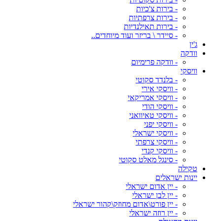
- בירות צ'כיות
- בירות צרפתיות
- בירות תאילנדיות
- סיידר \ בריזר ועוד מיוחדים..
ג'ין
וודקה
- וודקה פרימיום
וויסקי
- בלנדד סקוטי
- וויסקי אירי
- וויסקי אמריקאי
- וויסקי הודי
- וויסקי טאיוואני
- וויסקי יפני
- וויסקי ישראלי
- וויסקי צרפתי
- וויסקי קנדי
- סינגל מאלט סקוטי
טקילה
יינות ישראלים
- יין אדום ישראלי
- יין לבן ישראלי
- יין פורט\אדום מחוזק\קהור ישראלי
- יין רוזה ישראלי