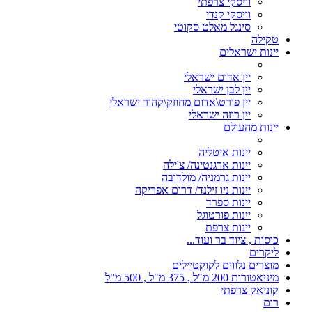
וויסקי צרפתי
וויסקי קנדי
סינגל מאלט סקוטי
טקילה
יינות ישראלים
יין אדום ישראלי
יין לבן ישראלי
יין פורט\אדום מחוזק\קהור ישראלי
יין רוזה ישראלי
יינות מהעולם
יינות איטליה
יינות ארגנטינה/ צ'ילה
יינות גרמניה/ מולדובה
יינות ניו זילנד/ דרום אפריקה
יינות ספרד
יינות פורטוגל
יינות צרפת
כוסות , ציוד בר ועוד...
ליקרים
מוצרים נלווים לקוקטיילים
מיניאטורות 200 מ"ל , 375 מ"ל , 500 מ"ל
קוניאק צרפתי
רום