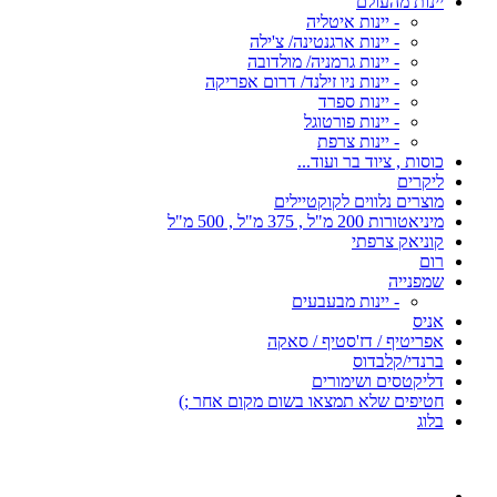
יינות מהעולם
- יינות איטליה
- יינות ארגנטינה/ צ'ילה
- יינות גרמניה/ מולדובה
- יינות ניו זילנד/ דרום אפריקה
- יינות ספרד
- יינות פורטוגל
- יינות צרפת
כוסות , ציוד בר ועוד...
ליקרים
מוצרים נלווים לקוקטיילים
מיניאטורות 200 מ"ל , 375 מ"ל , 500 מ"ל
קוניאק צרפתי
רום
שמפנייה
- יינות מבעבעים
אניס
אפריטיף / דז'סטיף / סאקה
ברנדי/קלבדוס
דליקטסים ושימורים
חטיפים שלא תמצאו בשום מקום אחר ;)
בלוג