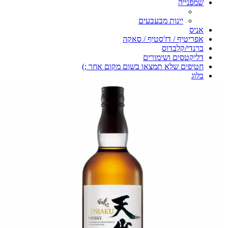
שמפנייה
יינות מבעבעים
אניס
אפריטיף / דז'סטיף / סאקה
ברנדי/קלבדוס
דליקטסים ושימורים
חטיפים שלא תמצאו בשום מקום אחר ;)
בלוג