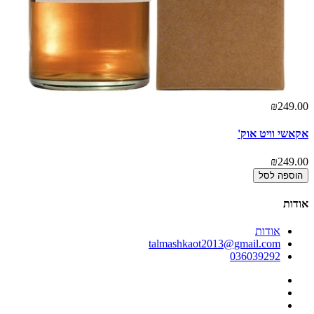
00
₪249.00
אקאשי וויט אוק'
א
00
₪249.00
הוספה לסל
אודות
אודות
talmashkaot2013@gmail.com
036039292