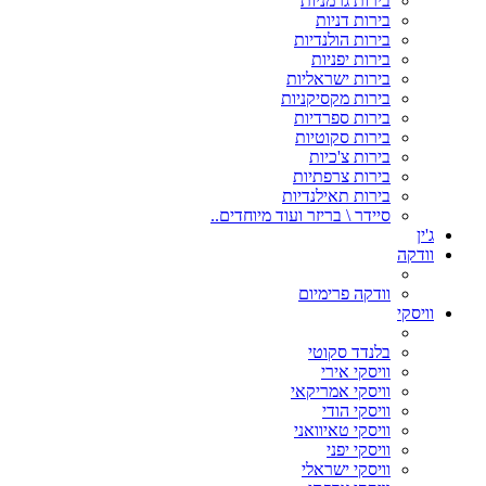
בירות גרמניות
בירות דניות
בירות הולנדיות
בירות יפניות
בירות ישראליות
בירות מקסיקניות
בירות ספרדיות
בירות סקוטיות
בירות צ'כיות
בירות צרפתיות
בירות תאילנדיות
סיידר \ בריזר ועוד מיוחדים..
ג'ין
וודקה
וודקה פרימיום
וויסקי
בלנדד סקוטי
וויסקי אירי
וויסקי אמריקאי
וויסקי הודי
וויסקי טאיוואני
וויסקי יפני
וויסקי ישראלי