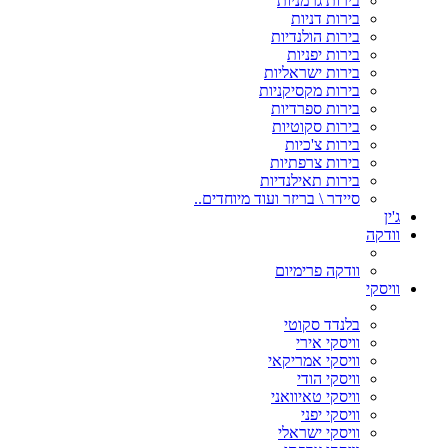
בירות גרמניות
בירות דניות
בירות הולנדיות
בירות יפניות
בירות ישראליות
בירות מקסיקניות
בירות ספרדיות
בירות סקוטיות
בירות צ'כיות
בירות צרפתיות
בירות תאילנדיות
סיידר \ בריזר ועוד מיוחדים..
ג'ין
וודקה
וודקה פרימיום
וויסקי
בלנדד סקוטי
וויסקי אירי
וויסקי אמריקאי
וויסקי הודי
וויסקי טאיוואני
וויסקי יפני
וויסקי ישראלי