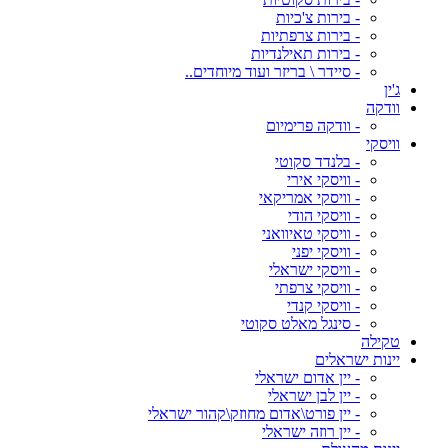
- בירות צ'כיות
- בירות צרפתיות
- בירות תאילנדיות
- סיידר \ בריזר ועוד מיוחדים..
ג'ין
וודקה
- וודקה פרימיום
וויסקי
- בלנדד סקוטי
- וויסקי אירי
- וויסקי אמריקאי
- וויסקי הודי
- וויסקי טאיוואני
- וויסקי יפני
- וויסקי ישראלי
- וויסקי צרפתי
- וויסקי קנדי
- סינגל מאלט סקוטי
טקילה
יינות ישראלים
- יין אדום ישראלי
- יין לבן ישראלי
- יין פורט\אדום מחוזק\קהור ישראלי
- יין רוזה ישראלי