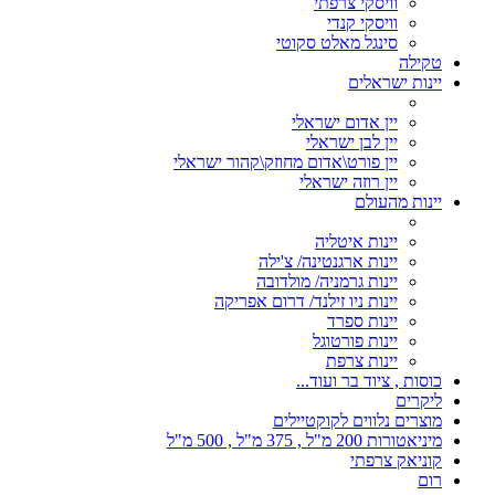
וויסקי צרפתי
וויסקי קנדי
סינגל מאלט סקוטי
טקילה
יינות ישראלים
יין אדום ישראלי
יין לבן ישראלי
יין פורט\אדום מחוזק\קהור ישראלי
יין רוזה ישראלי
יינות מהעולם
יינות איטליה
יינות ארגנטינה/ צ'ילה
יינות גרמניה/ מולדובה
יינות ניו זילנד/ דרום אפריקה
יינות ספרד
יינות פורטוגל
יינות צרפת
כוסות , ציוד בר ועוד...
ליקרים
מוצרים נלווים לקוקטיילים
מיניאטורות 200 מ"ל , 375 מ"ל , 500 מ"ל
קוניאק צרפתי
רום