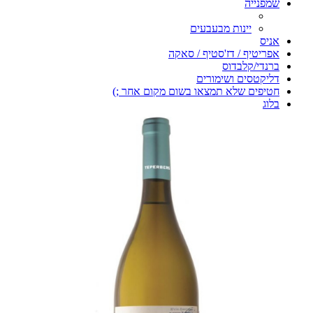
שמפנייה
יינות מבעבעים
אניס
אפריטיף / דז'סטיף / סאקה
ברנדי/קלבדוס
דליקטסים ושימורים
חטיפים שלא תמצאו בשום מקום אחר ;)
בלוג