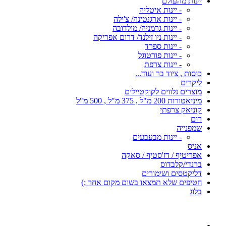
יינות מהעולם
- יינות איטליה
- יינות ארגנטינה/ צ'ילה
- יינות גרמניה/ מולדובה
- יינות ניו זילנד/ דרום אפריקה
- יינות ספרד
- יינות פורטוגל
- יינות צרפת
כוסות , ציוד בר ועוד...
ליקרים
מוצרים נלווים לקוקטיילים
מיניאטורות 200 מ"ל , 375 מ"ל , 500 מ"ל
קוניאק צרפתי
רום
שמפנייה
- יינות מבעבעים
אניס
אפריטיף / דז'סטיף / סאקה
ברנדי/קלבדוס
דליקטסים ושימורים
חטיפים שלא תמצאו בשום מקום אחר ;)
בלוג