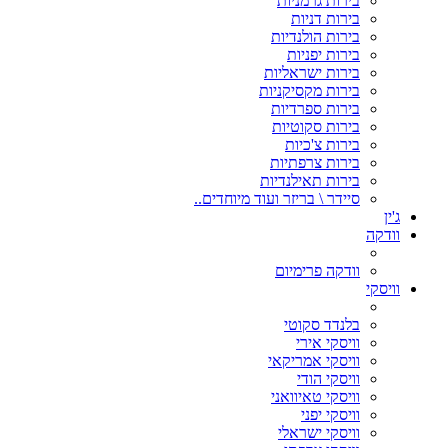
בירות גרמניות
בירות דניות
בירות הולנדיות
בירות יפניות
בירות ישראליות
בירות מקסיקניות
בירות ספרדיות
בירות סקוטיות
בירות צ'כיות
בירות צרפתיות
בירות תאילנדיות
סיידר \ בריזר ועוד מיוחדים..
ג'ין
וודקה
וודקה פרימיום
וויסקי
בלנדד סקוטי
וויסקי אירי
וויסקי אמריקאי
וויסקי הודי
וויסקי טאיוואני
וויסקי יפני
וויסקי ישראלי