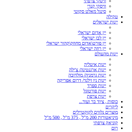
וויסקי צרפתי
וויסקי קנדי
סינגל מאלט סקוטי
טקילה
יינות ישראלים
יין אדום ישראלי
יין לבן ישראלי
יין פורט\אדום מחוזק\קהור ישראלי
יין רוזה ישראלי
יינות מהעולם
יינות איטליה
יינות ארגנטינה/ צ'ילה
יינות גרמניה/ מולדובה
יינות ניו זילנד/ דרום אפריקה
יינות ספרד
יינות פורטוגל
יינות צרפת
כוסות , ציוד בר ועוד...
ליקרים
מוצרים נלווים לקוקטיילים
מיניאטורות 200 מ"ל , 375 מ"ל , 500 מ"ל
קוניאק צרפתי
רום