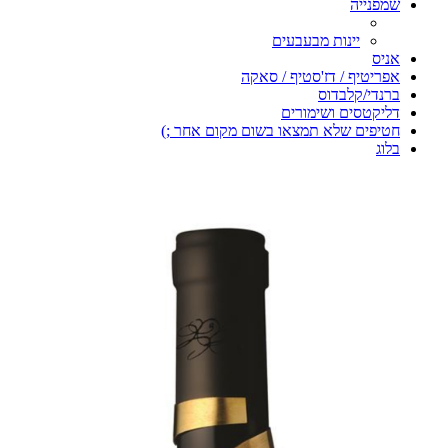
שמפנייה
יינות מבעבעים
אניס
אפריטיף / דז'סטיף / סאקה
ברנדי/קלבדוס
דליקטסים ושימורים
חטיפים שלא תמצאו בשום מקום אחר ;)
בלוג