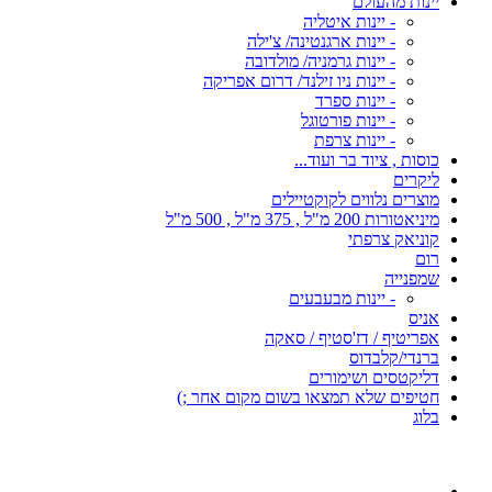
יינות מהעולם
- יינות איטליה
- יינות ארגנטינה/ צ'ילה
- יינות גרמניה/ מולדובה
- יינות ניו זילנד/ דרום אפריקה
- יינות ספרד
- יינות פורטוגל
- יינות צרפת
כוסות , ציוד בר ועוד...
ליקרים
מוצרים נלווים לקוקטיילים
מיניאטורות 200 מ"ל , 375 מ"ל , 500 מ"ל
קוניאק צרפתי
רום
שמפנייה
- יינות מבעבעים
אניס
אפריטיף / דז'סטיף / סאקה
ברנדי/קלבדוס
דליקטסים ושימורים
חטיפים שלא תמצאו בשום מקום אחר ;)
בלוג