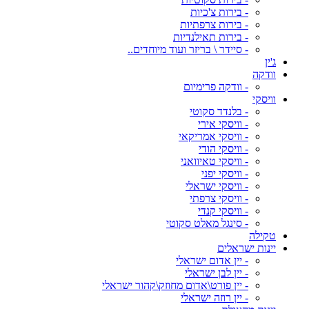
- בירות צ'כיות
- בירות צרפתיות
- בירות תאילנדיות
- סיידר \ בריזר ועוד מיוחדים..
ג'ין
וודקה
- וודקה פרימיום
וויסקי
- בלנדד סקוטי
- וויסקי אירי
- וויסקי אמריקאי
- וויסקי הודי
- וויסקי טאיוואני
- וויסקי יפני
- וויסקי ישראלי
- וויסקי צרפתי
- וויסקי קנדי
- סינגל מאלט סקוטי
טקילה
יינות ישראלים
- יין אדום ישראלי
- יין לבן ישראלי
- יין פורט\אדום מחוזק\קהור ישראלי
- יין רוזה ישראלי