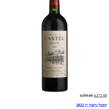
00
₪299.00
₪272.00
קסטל גראנד וין 2022
טפ