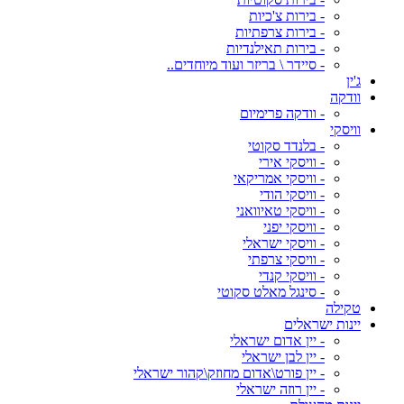
- בירות צ'כיות
- בירות צרפתיות
- בירות תאילנדיות
- סיידר \ בריזר ועוד מיוחדים..
ג'ין
וודקה
- וודקה פרימיום
וויסקי
- בלנדד סקוטי
- וויסקי אירי
- וויסקי אמריקאי
- וויסקי הודי
- וויסקי טאיוואני
- וויסקי יפני
- וויסקי ישראלי
- וויסקי צרפתי
- וויסקי קנדי
- סינגל מאלט סקוטי
טקילה
יינות ישראלים
- יין אדום ישראלי
- יין לבן ישראלי
- יין פורט\אדום מחוזק\קהור ישראלי
- יין רוזה ישראלי