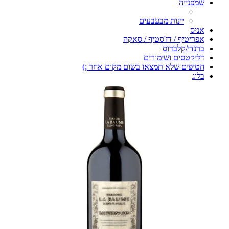
שמפנייה
יינות מבעבעים
אניס
אפריטיף / דז'סטיף / סאקה
ברנדי/קלבדוס
דליקטסים ושימורים
חטיפים שלא תמצאו בשום מקום אחר ;)
בלוג