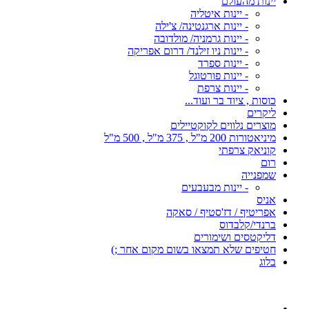
יינות מהעולם
- יינות איטליה
- יינות ארגנטינה/ צ'ילה
- יינות גרמניה/ מולדובה
- יינות ניו זילנד/ דרום אפריקה
- יינות ספרד
- יינות פורטוגל
- יינות צרפת
כוסות , ציוד בר ועוד...
ליקרים
מוצרים נלווים לקוקטיילים
מיניאטורות 200 מ"ל , 375 מ"ל , 500 מ"ל
קוניאק צרפתי
רום
שמפנייה
- יינות מבעבעים
אניס
אפריטיף / דז'סטיף / סאקה
ברנדי/קלבדוס
דליקטסים ושימורים
חטיפים שלא תמצאו בשום מקום אחר ;)
בלוג