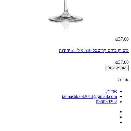
00
₪37.00
כוס יין בוהם קריסטל 510 מ'ל - 2 יחידות
קו
00
₪37.00
הוספה לסל
אודות
אודות
talmashkaot2013@gmail.com
036039292