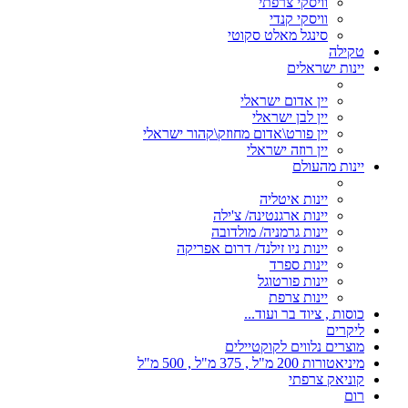
וויסקי צרפתי
וויסקי קנדי
סינגל מאלט סקוטי
טקילה
יינות ישראלים
יין אדום ישראלי
יין לבן ישראלי
יין פורט\אדום מחוזק\קהור ישראלי
יין רוזה ישראלי
יינות מהעולם
יינות איטליה
יינות ארגנטינה/ צ'ילה
יינות גרמניה/ מולדובה
יינות ניו זילנד/ דרום אפריקה
יינות ספרד
יינות פורטוגל
יינות צרפת
כוסות , ציוד בר ועוד...
ליקרים
מוצרים נלווים לקוקטיילים
מיניאטורות 200 מ"ל , 375 מ"ל , 500 מ"ל
קוניאק צרפתי
רום