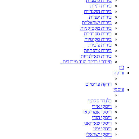
בירות גרמניות
בירות דניות
בירות הולנדיות
בירות יפניות
בירות ישראליות
בירות מקסיקניות
בירות ספרדיות
בירות סקוטיות
בירות צ'כיות
בירות צרפתיות
בירות תאילנדיות
סיידר \ בריזר ועוד מיוחדים..
ג'ין
וודקה
וודקה פרימיום
וויסקי
בלנדד סקוטי
וויסקי אירי
וויסקי אמריקאי
וויסקי הודי
וויסקי טאיוואני
וויסקי יפני
וויסקי ישראלי