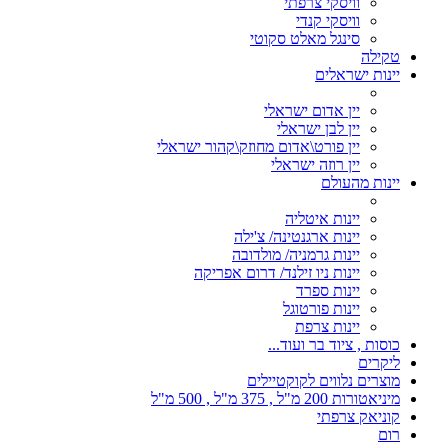
וויסקי צרפתי
וויסקי קנדי
סינגל מאלט סקוטי
טקילה
יינות ישראלים
יין אדום ישראלי
יין לבן ישראלי
יין פורט\אדום מחוזק\קהור ישראלי
יין רוזה ישראלי
יינות מהעולם
יינות איטליה
יינות ארגנטינה/ צ'ילה
יינות גרמניה/ מולדובה
יינות ניו זילנד/ דרום אפריקה
יינות ספרד
יינות פורטוגל
יינות צרפת
כוסות , ציוד בר ועוד...
ליקרים
מוצרים נלווים לקוקטיילים
מיניאטורות 200 מ"ל , 375 מ"ל , 500 מ"ל
קוניאק צרפתי
רום