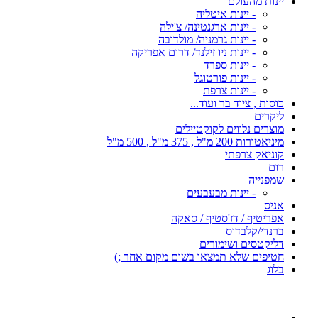
יינות מהעולם
- יינות איטליה
- יינות ארגנטינה/ צ'ילה
- יינות גרמניה/ מולדובה
- יינות ניו זילנד/ דרום אפריקה
- יינות ספרד
- יינות פורטוגל
- יינות צרפת
כוסות , ציוד בר ועוד...
ליקרים
מוצרים נלווים לקוקטיילים
מיניאטורות 200 מ"ל , 375 מ"ל , 500 מ"ל
קוניאק צרפתי
רום
שמפנייה
- יינות מבעבעים
אניס
אפריטיף / דז'סטיף / סאקה
ברנדי/קלבדוס
דליקטסים ושימורים
חטיפים שלא תמצאו בשום מקום אחר ;)
בלוג