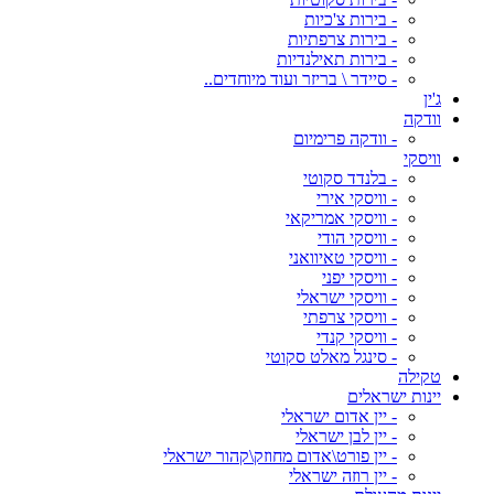
- בירות צ'כיות
- בירות צרפתיות
- בירות תאילנדיות
- סיידר \ בריזר ועוד מיוחדים..
ג'ין
וודקה
- וודקה פרימיום
וויסקי
- בלנדד סקוטי
- וויסקי אירי
- וויסקי אמריקאי
- וויסקי הודי
- וויסקי טאיוואני
- וויסקי יפני
- וויסקי ישראלי
- וויסקי צרפתי
- וויסקי קנדי
- סינגל מאלט סקוטי
טקילה
יינות ישראלים
- יין אדום ישראלי
- יין לבן ישראלי
- יין פורט\אדום מחוזק\קהור ישראלי
- יין רוזה ישראלי