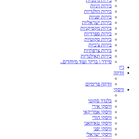
בירות גרמניות
בירות דניות
בירות הולנדיות
בירות יפניות
בירות ישראליות
בירות מקסיקניות
בירות ספרדיות
בירות סקוטיות
בירות צ'כיות
בירות צרפתיות
בירות תאילנדיות
סיידר \ בריזר ועוד מיוחדים..
ג'ין
וודקה
וודקה פרימיום
וויסקי
בלנדד סקוטי
וויסקי אירי
וויסקי אמריקאי
וויסקי הודי
וויסקי טאיוואני
וויסקי יפני
וויסקי ישראלי