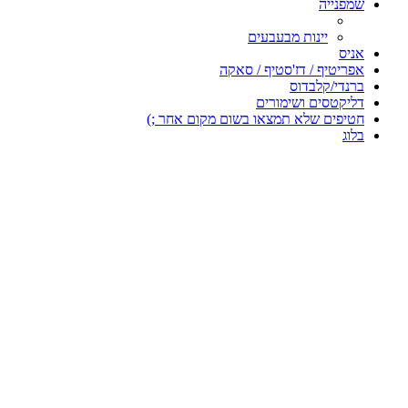
שמפנייה
יינות מבעבעים
אניס
אפריטיף / דז'סטיף / סאקה
ברנדי/קלבדוס
דליקטסים ושימורים
חטיפים שלא תמצאו בשום מקום אחר ;)
בלוג