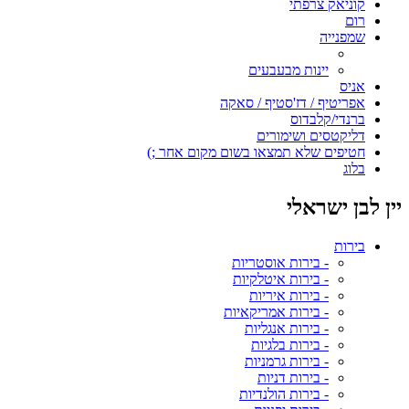
קוניאק צרפתי
רום
שמפנייה
יינות מבעבעים
אניס
אפריטיף / דז'סטיף / סאקה
ברנדי/קלבדוס
דליקטסים ושימורים
חטיפים שלא תמצאו בשום מקום אחר ;)
בלוג
יין לבן ישראלי
בירות
- בירות אוסטריות
- בירות איטלקיות
- בירות איריות
- בירות אמריקאיות
- בירות אנגליות
- בירות בלגיות
- בירות גרמניות
- בירות דניות
- בירות הולנדיות