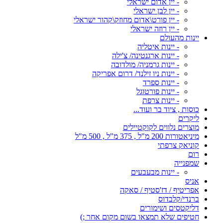
- יין אדום ישראלי
- יין לבן ישראלי
- יין פורט\אדום מחוזק\קהור ישראלי
- יין רוזה ישראלי
יינות מהעולם
- יינות איטליה
- יינות ארגנטינה/ צ'ילה
- יינות גרמניה/ מולדובה
- יינות ניו זילנד/ דרום אפריקה
- יינות ספרד
- יינות פורטוגל
- יינות צרפת
כוסות , ציוד בר ועוד...
ליקרים
מוצרים נלווים לקוקטיילים
מיניאטורות 200 מ"ל , 375 מ"ל , 500 מ"ל
קוניאק צרפתי
רום
שמפנייה
- יינות מבעבעים
אניס
אפריטיף / דז'סטיף / סאקה
ברנדי/קלבדוס
דליקטסים ושימורים
חטיפים שלא תמצאו בשום מקום אחר ;)