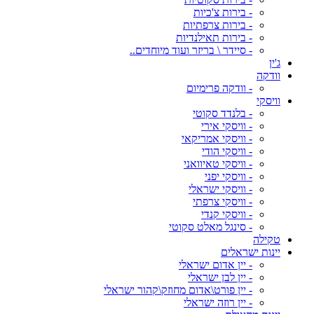
- בירות צ'כיות
- בירות צרפתיות
- בירות תאילנדיות
- סיידר \ בריזר ועוד מיוחדים..
ג'ין
וודקה
- וודקה פרימיום
וויסקי
- בלנדד סקוטי
- וויסקי אירי
- וויסקי אמריקאי
- וויסקי הודי
- וויסקי טאיוואני
- וויסקי יפני
- וויסקי ישראלי
- וויסקי צרפתי
- וויסקי קנדי
- סינגל מאלט סקוטי
טקילה
יינות ישראלים
- יין אדום ישראלי
- יין לבן ישראלי
- יין פורט\אדום מחוזק\קהור ישראלי
- יין רוזה ישראלי