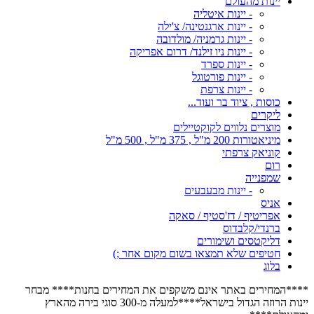
יינות מהעולם
- יינות איטליה
- יינות ארגנטינה/ צ'ילה
- יינות גרמניה/ מולדובה
- יינות ניו זילנד/ דרום אפריקה
- יינות ספרד
- יינות פורטוגל
- יינות צרפת
כוסות , ציוד בר ועוד...
ליקרים
מוצרים נלווים לקוקטיילים
מיניאטורות 200 מ"ל , 375 מ"ל , 500 מ"ל
קוניאק צרפתי
רום
שמפנייה
- יינות מבעבעים
אניס
אפריטיף / דז'סטיף / סאקה
ברנדי/קלבדוס
דליקטסים ושימורים
חטיפים שלא תמצאו בשום מקום אחר ;)
בלוג
****המחירים באתר אינם משקפים את המחירים בחנות**** מבחר
יינות הרוזה הגדול בישראל****למעלה מ-300 סוגי בירה מהארץ