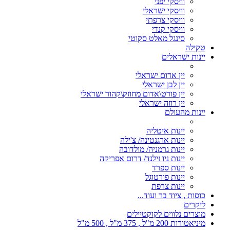
וויסקי יפני
וויסקי ישראלי
וויסקי צרפתי
וויסקי קנדי
סינגל מאלט סקוטי
טקילה
יינות ישראלים
יין אדום ישראלי
יין לבן ישראלי
יין פורט\אדום מחוזק\קהור ישראלי
יין רוזה ישראלי
יינות מהעולם
יינות איטליה
יינות ארגנטינה/ צ'ילה
יינות גרמניה/ מולדובה
יינות ניו זילנד/ דרום אפריקה
יינות ספרד
יינות פורטוגל
יינות צרפת
כוסות , ציוד בר ועוד...
ליקרים
מוצרים נלווים לקוקטיילים
מיניאטורות 200 מ"ל , 375 מ"ל , 500 מ"ל