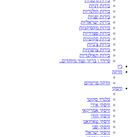
בירות גרמניות
בירות דניות
בירות הולנדיות
בירות יפניות
בירות ישראליות
בירות מקסיקניות
בירות ספרדיות
בירות סקוטיות
בירות צ'כיות
בירות צרפתיות
בירות תאילנדיות
סיידר \ בריזר ועוד מיוחדים..
ג'ין
וודקה
וודקה פרימיום
וויסקי
בלנדד סקוטי
וויסקי אירי
וויסקי אמריקאי
וויסקי הודי
וויסקי טאיוואני
וויסקי יפני
וויסקי ישראלי