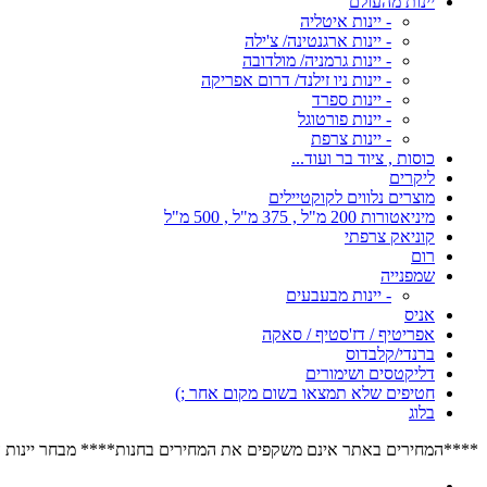
יינות מהעולם
- יינות איטליה
- יינות ארגנטינה/ צ'ילה
- יינות גרמניה/ מולדובה
- יינות ניו זילנד/ דרום אפריקה
- יינות ספרד
- יינות פורטוגל
- יינות צרפת
כוסות , ציוד בר ועוד...
ליקרים
מוצרים נלווים לקוקטיילים
מיניאטורות 200 מ"ל , 375 מ"ל , 500 מ"ל
קוניאק צרפתי
רום
שמפנייה
- יינות מבעבעים
אניס
אפריטיף / דז'סטיף / סאקה
ברנדי/קלבדוס
דליקטסים ושימורים
חטיפים שלא תמצאו בשום מקום אחר ;)
בלוג
****המחירים באתר אינם משקפים את המחירים בחנות**** מבחר יינות הרוזה הגדול בישראל****