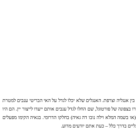
שמו של הפורט נובע משמה של עיר הנמל הפורטוגזית – פורטו, השוכנת בצידו הצפוני של שפך נהר הדואורו. במאה ה-17 נערכו מלחמות חוזרות ונשנות בין אנגליה וצרפת. האנגלים שלא יכלו לגדל על האי הבריטי ענבים למטרת 
ייצור יין היו רוכשים ומייבאים את היינות שלהם מצרפת, בדרך כלל מאזור בורדו. בזמן המלחמה חיפשו האנגלים תחליף ליין הצרפתי וגילו את עמק הדואורו בצפונה של פורטוגל, שם החלו לגדל ענבים אותם ייעדו לייצור יין. הם היו 
מובילים את הבציר לאורך נהר הדואורו, בחביות, על גבי סירות קטנות, עד לאזור השפך שלו לים, שם שוכנות שתי ערים – פורטו בחלקו הצפוני וגאיה (או בשמה המלא וילה נובו דה גאיה) בחלקו הדרומי. בגאיה הקימו מפעלים 
ליים בדרך כלל – כעת אתם יודעים מדוע.