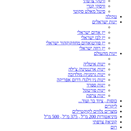
וויסקי צרפתי
וויסקי קנדי
סינגל מאלט סקוטי
טקילה
יינות ישראלים
יין אדום ישראלי
יין לבן ישראלי
יין פורט\אדום מחוזק\קהור ישראלי
יין רוזה ישראלי
יינות מהעולם
יינות איטליה
יינות ארגנטינה/ צ'ילה
יינות גרמניה/ מולדובה
יינות ניו זילנד/ דרום אפריקה
יינות ספרד
יינות פורטוגל
יינות צרפת
כוסות , ציוד בר ועוד...
ליקרים
מוצרים נלווים לקוקטיילים
מיניאטורות 200 מ"ל , 375 מ"ל , 500 מ"ל
קוניאק צרפתי
רום