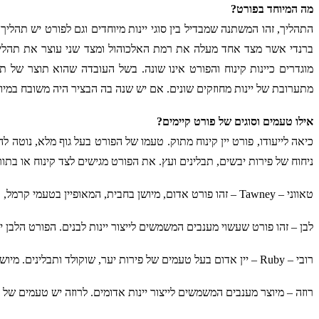
מה המיוחד בפורט?
מתערובת של יינות מחוזקים שונים. אם יש שנה בה הבציר היה משובח במיוחד
אילו טעמים וסוגים של פורט קיימים?
כיאה לייעודו, 
פורט יין קינוח
ניחוח של פירות יבשים, תבלינים ועץ. את הפורט מגישים לצד קינוח או בתור
טאווני – Tawney – זהו פורט אדום, מיושן בחבית, המאופיין בטעמי קרמל, אגוזי לוז ופירות יבשים. תקופות היישון שלו הן בדרך כלל בהפרשים של עשורים – 10, 20, 30 ואפילו 40 שנים.
לבן – זהו פורט שעשוי מענבים המשמשים לייצור יינות לבנים. הפורט הלבן י
רובי – Ruby – יין אדום בעל טעמים של פירות יער, שוקולד ותבלינים. מיושן בדרך כלל 20-40 שנים. 
רוזה – מיוצר מענבים המשמשים לייצור יינות אדומים. לרוזה יש טעמים של 