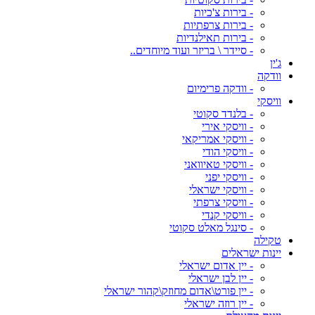
- בירות צ'כיות
- בירות צרפתיות
- בירות תאילנדיות
- סיידר \ בריזר ועוד מיוחדים..
ג'ין
וודקה
- וודקה פרימיום
וויסקי
- בלנדד סקוטי
- וויסקי אירי
- וויסקי אמריקאי
- וויסקי הודי
- וויסקי טאיוואני
- וויסקי יפני
- וויסקי ישראלי
- וויסקי צרפתי
- וויסקי קנדי
- סינגל מאלט סקוטי
טקילה
יינות ישראלים
- יין אדום ישראלי
- יין לבן ישראלי
- יין פורט\אדום מחוזק\קהור ישראלי
- יין רוזה ישראלי