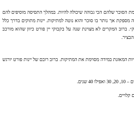
התהליך, זהו המשתנה שמבדיל בין סוגי יינות מיוחדים וגם לפורט יש תהליך מיוחד משלו. את הענבים ליין פורט בוצרים כשהם בשלים במיוחד, כאשר רמת הסוכר שלהם הכי גבוהה שיכולה להיות. במהלך התסיסה מוסיפים להם 
ברנדי אשר מצד אחד מעלה את רמת האלכוהול ומצד שני עוצר את תהליך הפיכת הסוכר שבענבים לאלכוהול – כך מתקבל יין שיש לו אלכוהול ברמה מספקת אך נותר בו סוכר והוא נוטה למתיקות. יינות מתוקים בדרך כלל 
מוגדרים כיינות קינוח והפורט אינו שונה. בשל העובדה שהוא תוצר של תוספת ברנדי לתהליך התסיסה, יש מקומות בהם תמצאו שהוא נקרא ״מחוזק״. ברוב המקרים לא מצוינת שנה על בקבוקי יין פורט כיוון שהוא מורכב 
הבציר.
 מתוק. טעמו של הפורט בעל גוף מלא, נוטה להיות חסר חומציות. למרות האמור, ליינות פורט בגוונים בהירים יש מעט חומציות המאזנת במידה מסוימת את המתיקות. ברוב רובם של יינות פורט יורגש 
 קלויים.