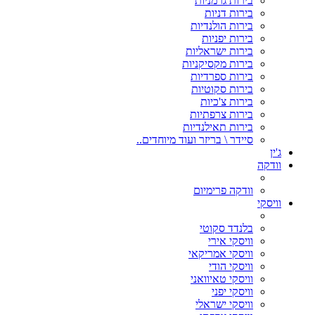
בירות גרמניות
בירות דניות
בירות הולנדיות
בירות יפניות
בירות ישראליות
בירות מקסיקניות
בירות ספרדיות
בירות סקוטיות
בירות צ'כיות
בירות צרפתיות
בירות תאילנדיות
סיידר \ בריזר ועוד מיוחדים..
ג'ין
וודקה
וודקה פרימיום
וויסקי
בלנדד סקוטי
וויסקי אירי
וויסקי אמריקאי
וויסקי הודי
וויסקי טאיוואני
וויסקי יפני
וויסקי ישראלי