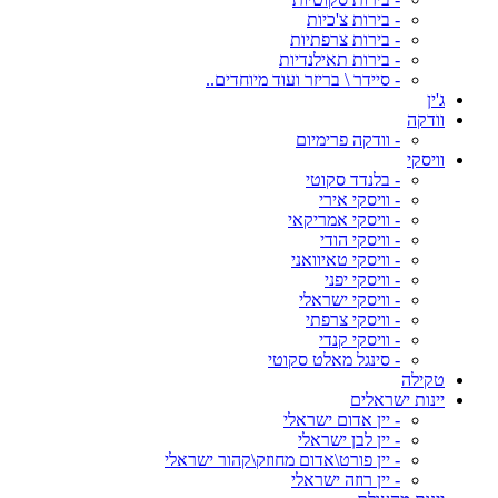
- בירות צ'כיות
- בירות צרפתיות
- בירות תאילנדיות
- סיידר \ בריזר ועוד מיוחדים..
ג'ין
וודקה
- וודקה פרימיום
וויסקי
- בלנדד סקוטי
- וויסקי אירי
- וויסקי אמריקאי
- וויסקי הודי
- וויסקי טאיוואני
- וויסקי יפני
- וויסקי ישראלי
- וויסקי צרפתי
- וויסקי קנדי
- סינגל מאלט סקוטי
טקילה
יינות ישראלים
- יין אדום ישראלי
- יין לבן ישראלי
- יין פורט\אדום מחוזק\קהור ישראלי
- יין רוזה ישראלי