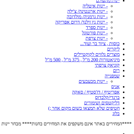
יינות מהעולם
- יינות איטליה
- יינות ארגנטינה/ צ'ילה
- יינות גרמניה/ מולדובה
- יינות ניו זילנד/ דרום אפריקה
- יינות ספרד
- יינות פורטוגל
- יינות צרפת
כוסות , ציוד בר ועוד...
ליקרים
מוצרים נלווים לקוקטיילים
מיניאטורות 200 מ"ל , 375 מ"ל , 500 מ"ל
קוניאק צרפתי
רום
שמפנייה
- יינות מבעבעים
אניס
אפריטיף / דז'סטיף / סאקה
ברנדי/קלבדוס
דליקטסים ושימורים
חטיפים שלא תמצאו בשום מקום אחר ;)
בלוג
****המחירים באתר אינם משקפים את המחירים בחנות**** מבחר יינות הרוזה הגדול בישראל****