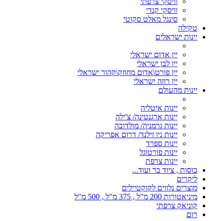
וויסקי צרפתי
וויסקי קנדי
סינגל מאלט סקוטי
טקילה
יינות ישראלים
יין אדום ישראלי
יין לבן ישראלי
יין פורט\אדום מחוזק\קהור ישראלי
יין רוזה ישראלי
יינות מהעולם
יינות איטליה
יינות ארגנטינה/ צ'ילה
יינות גרמניה/ מולדובה
יינות ניו זילנד/ דרום אפריקה
יינות ספרד
יינות פורטוגל
יינות צרפת
כוסות , ציוד בר ועוד...
ליקרים
מוצרים נלווים לקוקטיילים
מיניאטורות 200 מ"ל , 375 מ"ל , 500 מ"ל
קוניאק צרפתי
רום