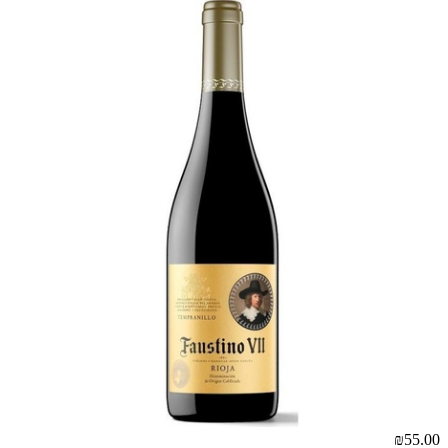
₪55.00