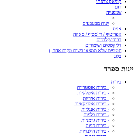
קוניאק צרפתי
רום
שמפנייה
יינות מבעבעים
אניס
אפריטיף / דז'סטיף / סאקה
ברנדי/קלבדוס
דליקטסים ושימורים
חטיפים שלא תמצאו בשום מקום אחר ;)
בלוג
יינות ספרד
בירות
- בירות אוסטריות
- בירות איטלקיות
- בירות איריות
- בירות אמריקאיות
- בירות אנגליות
- בירות בלגיות
- בירות גרמניות
- בירות דניות
- בירות הולנדיות