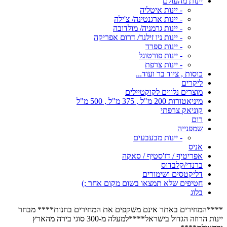
יינות מהעולם
- יינות איטליה
- יינות ארגנטינה/ צ'ילה
- יינות גרמניה/ מולדובה
- יינות ניו זילנד/ דרום אפריקה
- יינות ספרד
- יינות פורטוגל
- יינות צרפת
כוסות , ציוד בר ועוד...
ליקרים
מוצרים נלווים לקוקטיילים
מיניאטורות 200 מ"ל , 375 מ"ל , 500 מ"ל
קוניאק צרפתי
רום
שמפנייה
- יינות מבעבעים
אניס
אפריטיף / דז'סטיף / סאקה
ברנדי/קלבדוס
דליקטסים ושימורים
חטיפים שלא תמצאו בשום מקום אחר ;)
בלוג
****המחירים באתר אינם משקפים את המחירים בחנות**** מבחר
יינות הרוזה הגדול בישראל****למעלה מ-300 סוגי בירה מהארץ