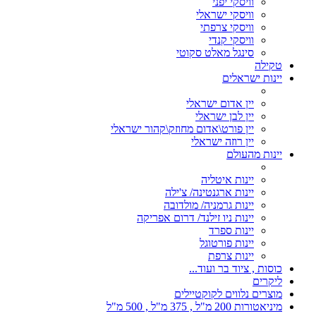
וויסקי יפני
וויסקי ישראלי
וויסקי צרפתי
וויסקי קנדי
סינגל מאלט סקוטי
טקילה
יינות ישראלים
יין אדום ישראלי
יין לבן ישראלי
יין פורט\אדום מחוזק\קהור ישראלי
יין רוזה ישראלי
יינות מהעולם
יינות איטליה
יינות ארגנטינה/ צ'ילה
יינות גרמניה/ מולדובה
יינות ניו זילנד/ דרום אפריקה
יינות ספרד
יינות פורטוגל
יינות צרפת
כוסות , ציוד בר ועוד...
ליקרים
מוצרים נלווים לקוקטיילים
מיניאטורות 200 מ"ל , 375 מ"ל , 500 מ"ל