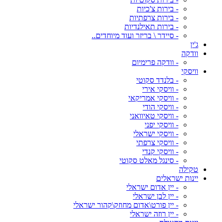
- בירות צ'כיות
- בירות צרפתיות
- בירות תאילנדיות
- סיידר \ בריזר ועוד מיוחדים..
ג'ין
וודקה
- וודקה פרימיום
וויסקי
- בלנדד סקוטי
- וויסקי אירי
- וויסקי אמריקאי
- וויסקי הודי
- וויסקי טאיוואני
- וויסקי יפני
- וויסקי ישראלי
- וויסקי צרפתי
- וויסקי קנדי
- סינגל מאלט סקוטי
טקילה
יינות ישראלים
- יין אדום ישראלי
- יין לבן ישראלי
- יין פורט\אדום מחוזק\קהור ישראלי
- יין רוזה ישראלי