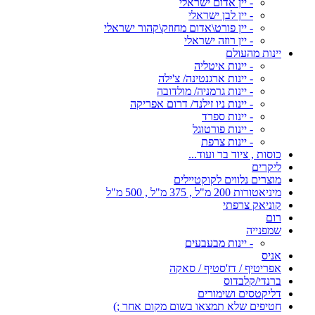
- יין אדום ישראלי
- יין לבן ישראלי
- יין פורט\אדום מחוזק\קהור ישראלי
- יין רוזה ישראלי
יינות מהעולם
- יינות איטליה
- יינות ארגנטינה/ צ'ילה
- יינות גרמניה/ מולדובה
- יינות ניו זילנד/ דרום אפריקה
- יינות ספרד
- יינות פורטוגל
- יינות צרפת
כוסות , ציוד בר ועוד...
ליקרים
מוצרים נלווים לקוקטיילים
מיניאטורות 200 מ"ל , 375 מ"ל , 500 מ"ל
קוניאק צרפתי
רום
שמפנייה
- יינות מבעבעים
אניס
אפריטיף / דז'סטיף / סאקה
ברנדי/קלבדוס
דליקטסים ושימורים
חטיפים שלא תמצאו בשום מקום אחר ;)