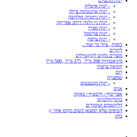
יינות מהעולם
- יינות איטליה
- יינות ארגנטינה/ צ'ילה
- יינות גרמניה/ מולדובה
- יינות ניו זילנד/ דרום אפריקה
- יינות ספרד
- יינות פורטוגל
- יינות צרפת
כוסות , ציוד בר ועוד...
ליקרים
מוצרים נלווים לקוקטיילים
מיניאטורות 200 מ"ל , 375 מ"ל , 500 מ"ל
קוניאק צרפתי
רום
שמפנייה
- יינות מבעבעים
אניס
אפריטיף / דז'סטיף / סאקה
ברנדי/קלבדוס
דליקטסים ושימורים
חטיפים שלא תמצאו בשום מקום אחר ;)
בלוג