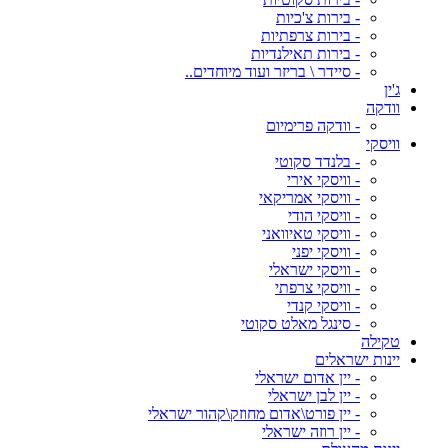
- בירות צ'כיות
- בירות צרפתיות
- בירות תאילנדיות
- סיידר \ בריזר ועוד מיוחדים..
ג'ין
וודקה
- וודקה פרימיום
וויסקי
- בלנדד סקוטי
- וויסקי אירי
- וויסקי אמריקאי
- וויסקי הודי
- וויסקי טאיוואני
- וויסקי יפני
- וויסקי ישראלי
- וויסקי צרפתי
- וויסקי קנדי
- סינגל מאלט סקוטי
טקילה
יינות ישראלים
- יין אדום ישראלי
- יין לבן ישראלי
- יין פורט\אדום מחוזק\קהור ישראלי
- יין רוזה ישראלי