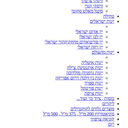
וויסקי צרפתי
וויסקי קנדי
סינגל מאלט סקוטי
טקילה
יינות ישראלים
יין אדום ישראלי
יין לבן ישראלי
יין פורט\אדום מחוזק\קהור ישראלי
יין רוזה ישראלי
יינות מהעולם
יינות איטליה
יינות ארגנטינה/ צ'ילה
יינות גרמניה/ מולדובה
יינות ניו זילנד/ דרום אפריקה
יינות ספרד
יינות פורטוגל
יינות צרפת
כוסות , ציוד בר ועוד...
ליקרים
מוצרים נלווים לקוקטיילים
מיניאטורות 200 מ"ל , 375 מ"ל , 500 מ"ל
קוניאק צרפתי
רום