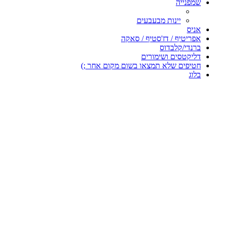
שמפנייה
יינות מבעבעים
אניס
אפריטיף / דז'סטיף / סאקה
ברנדי/קלבדוס
דליקטסים ושימורים
חטיפים שלא תמצאו בשום מקום אחר ;)
בלוג