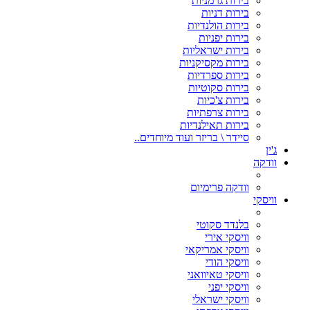
בירות גרמניות
בירות דניות
בירות הולנדיות
בירות יפניות
בירות ישראליות
בירות מקסיקניות
בירות ספרדיות
בירות סקוטיות
בירות צ'כיות
בירות צרפתיות
בירות תאילנדיות
סיידר \ בריזר ועוד מיוחדים..
ג'ין
וודקה
וודקה פרימיום
וויסקי
בלנדד סקוטי
וויסקי אירי
וויסקי אמריקאי
וויסקי הודי
וויסקי טאיוואני
וויסקי יפני
וויסקי ישראלי