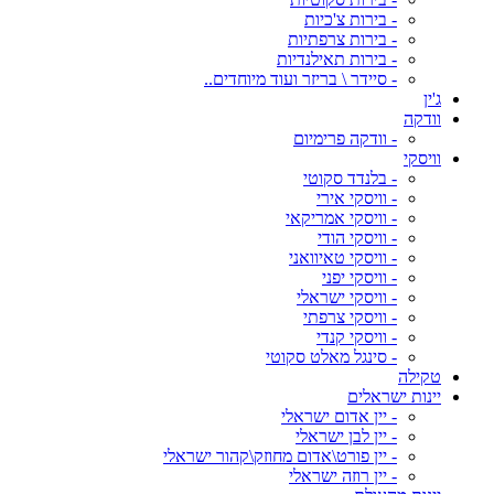
- בירות צ'כיות
- בירות צרפתיות
- בירות תאילנדיות
- סיידר \ בריזר ועוד מיוחדים..
ג'ין
וודקה
- וודקה פרימיום
וויסקי
- בלנדד סקוטי
- וויסקי אירי
- וויסקי אמריקאי
- וויסקי הודי
- וויסקי טאיוואני
- וויסקי יפני
- וויסקי ישראלי
- וויסקי צרפתי
- וויסקי קנדי
- סינגל מאלט סקוטי
טקילה
יינות ישראלים
- יין אדום ישראלי
- יין לבן ישראלי
- יין פורט\אדום מחוזק\קהור ישראלי
- יין רוזה ישראלי