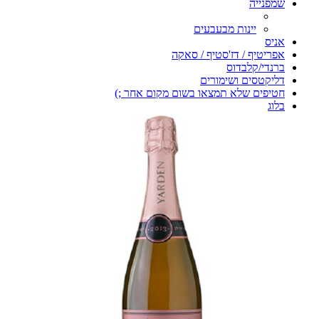
שמפנייה
יינות מבעבעים
אניס
אפריטיף / דז'סטיף / סאקה
ברנדי/קלבדוס
דליקטסים ושימורים
חטיפים שלא תמצאו בשום מקום אחר ;)
בלוג