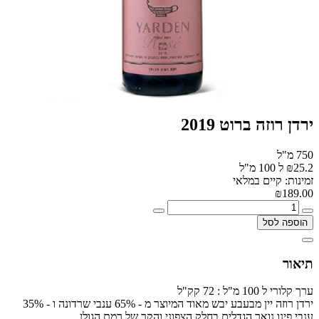
ירדן רוזה ברוט 2019
750 מ"ל
₪25.2 ל 100 מ"ל
זמינות: קיים במלאי
₪189.00
הוספה לסל
תיאור
ערך קלורי ל 100 מ"ל : 72 קק"ל
ירדן רוזה יין מבעבע יבש מאוד המיוצר מ - 65% ענבי שרדונה ו - 35%
ענבי פינו נואר הגדלים בחלק הצפוני והקר של רמת הגולן.