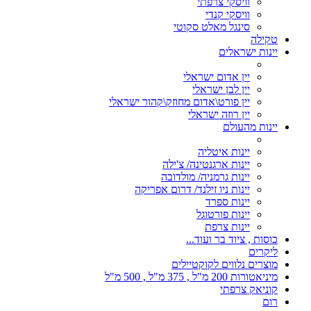
וויסקי צרפתי
וויסקי קנדי
סינגל מאלט סקוטי
טקילה
יינות ישראלים
יין אדום ישראלי
יין לבן ישראלי
יין פורט\אדום מחוזק\קהור ישראלי
יין רוזה ישראלי
יינות מהעולם
יינות איטליה
יינות ארגנטינה/ צ'ילה
יינות גרמניה/ מולדובה
יינות ניו זילנד/ דרום אפריקה
יינות ספרד
יינות פורטוגל
יינות צרפת
כוסות , ציוד בר ועוד...
ליקרים
מוצרים נלווים לקוקטיילים
מיניאטורות 200 מ"ל , 375 מ"ל , 500 מ"ל
קוניאק צרפתי
רום