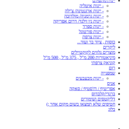
יינות מהעולם
- יינות איטליה
- יינות ארגנטינה/ צ'ילה
- יינות גרמניה/ מולדובה
- יינות ניו זילנד/ דרום אפריקה
- יינות ספרד
- יינות פורטוגל
- יינות צרפת
כוסות , ציוד בר ועוד...
ליקרים
מוצרים נלווים לקוקטיילים
מיניאטורות 200 מ"ל , 375 מ"ל , 500 מ"ל
קוניאק צרפתי
רום
שמפנייה
- יינות מבעבעים
אניס
אפריטיף / דז'סטיף / סאקה
ברנדי/קלבדוס
דליקטסים ושימורים
חטיפים שלא תמצאו בשום מקום אחר ;)
בלוג