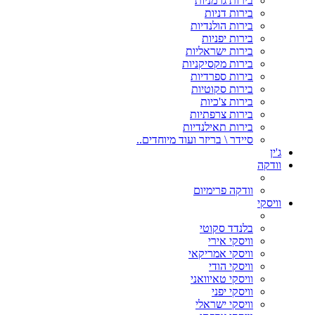
בירות גרמניות
בירות דניות
בירות הולנדיות
בירות יפניות
בירות ישראליות
בירות מקסיקניות
בירות ספרדיות
בירות סקוטיות
בירות צ'כיות
בירות צרפתיות
בירות תאילנדיות
סיידר \ בריזר ועוד מיוחדים..
ג'ין
וודקה
וודקה פרימיום
וויסקי
בלנדד סקוטי
וויסקי אירי
וויסקי אמריקאי
וויסקי הודי
וויסקי טאיוואני
וויסקי יפני
וויסקי ישראלי