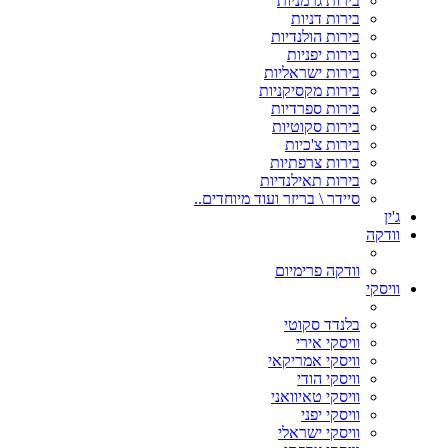
בירות גרמניות
בירות דניות
בירות הולנדיות
בירות יפניות
בירות ישראליות
בירות מקסיקניות
בירות ספרדיות
בירות סקוטיות
בירות צ'כיות
בירות צרפתיות
בירות תאילנדיות
סיידר \ בריזר ועוד מיוחדים..
ג'ין
וודקה
וודקה פרימיום
וויסקי
בלנדד סקוטי
וויסקי אירי
וויסקי אמריקאי
וויסקי הודי
וויסקי טאיוואני
וויסקי יפני
וויסקי ישראלי