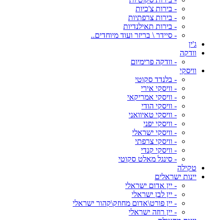
- בירות צ'כיות
- בירות צרפתיות
- בירות תאילנדיות
- סיידר \ בריזר ועוד מיוחדים..
ג'ין
וודקה
- וודקה פרימיום
וויסקי
- בלנדד סקוטי
- וויסקי אירי
- וויסקי אמריקאי
- וויסקי הודי
- וויסקי טאיוואני
- וויסקי יפני
- וויסקי ישראלי
- וויסקי צרפתי
- וויסקי קנדי
- סינגל מאלט סקוטי
טקילה
יינות ישראלים
- יין אדום ישראלי
- יין לבן ישראלי
- יין פורט\אדום מחוזק\קהור ישראלי
- יין רוזה ישראלי