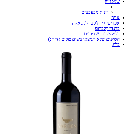
שמפנייה
יינות מבעבעים
אניס
אפריטיף / דז'סטיף / סאקה
ברנדי/קלבדוס
דליקטסים ושימורים
חטיפים שלא תמצאו בשום מקום אחר ;)
בלוג