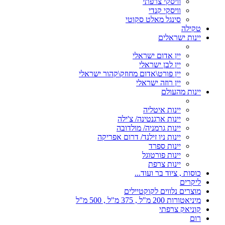
וויסקי צרפתי
וויסקי קנדי
סינגל מאלט סקוטי
טקילה
יינות ישראלים
יין אדום ישראלי
יין לבן ישראלי
יין פורט\אדום מחוזק\קהור ישראלי
יין רוזה ישראלי
יינות מהעולם
יינות איטליה
יינות ארגנטינה/ צ'ילה
יינות גרמניה/ מולדובה
יינות ניו זילנד/ דרום אפריקה
יינות ספרד
יינות פורטוגל
יינות צרפת
כוסות , ציוד בר ועוד...
ליקרים
מוצרים נלווים לקוקטיילים
מיניאטורות 200 מ"ל , 375 מ"ל , 500 מ"ל
קוניאק צרפתי
רום