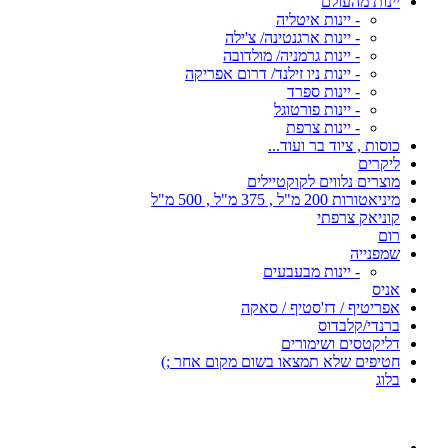
יינות מהעולם
- יינות איטליה
- יינות ארגנטינה/ צ'ילה
- יינות גרמניה/ מולדובה
- יינות ניו זילנד/ דרום אפריקה
- יינות ספרד
- יינות פורטוגל
- יינות צרפת
כוסות , ציוד בר ועוד...
ליקרים
מוצרים נלווים לקוקטיילים
מיניאטורות 200 מ"ל , 375 מ"ל , 500 מ"ל
קוניאק צרפתי
רום
שמפנייה
- יינות מבעבעים
אניס
אפריטיף / דז'סטיף / סאקה
ברנדי/קלבדוס
דליקטסים ושימורים
חטיפים שלא תמצאו בשום מקום אחר ;)
בלוג