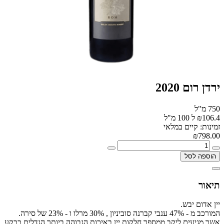
ירדן רום 2020
750 מ"ל
₪106.4 ל 100 מ"ל
זמינות: קיים במלאי
₪798.00
הוספה לסל
תיאור
יין אדום יבש.
המורכב מ - 47% ענבי קברנה סוביניון , 30% מרלו ו - 23% של סירה.
אשר מגיעים ליקב ממספר חלקות יין באיכות הגבוהה ביותר הגדלים בבקע