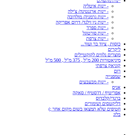
יינות מהעולם
- יינות איטליה
- יינות ארגנטינה/ צ'ילה
- יינות גרמניה/ מולדובה
- יינות ניו זילנד/ דרום אפריקה
- יינות ספרד
- יינות פורטוגל
- יינות צרפת
כוסות , ציוד בר ועוד...
ליקרים
מוצרים נלווים לקוקטיילים
מיניאטורות 200 מ"ל , 375 מ"ל , 500 מ"ל
קוניאק צרפתי
רום
שמפנייה
- יינות מבעבעים
אניס
אפריטיף / דז'סטיף / סאקה
ברנדי/קלבדוס
דליקטסים ושימורים
חטיפים שלא תמצאו בשום מקום אחר ;)
בלוג