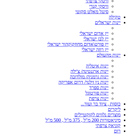
וויסקי צרפתי
וויסקי קנדי
סינגל מאלט סקוטי
טקילה
יינות ישראלים
יין אדום ישראלי
יין לבן ישראלי
יין פורט\אדום מחוזק\קהור ישראלי
יין רוזה ישראלי
יינות מהעולם
יינות איטליה
יינות ארגנטינה/ צ'ילה
יינות גרמניה/ מולדובה
יינות ניו זילנד/ דרום אפריקה
יינות ספרד
יינות פורטוגל
יינות צרפת
כוסות , ציוד בר ועוד...
ליקרים
מוצרים נלווים לקוקטיילים
מיניאטורות 200 מ"ל , 375 מ"ל , 500 מ"ל
קוניאק צרפתי
רום