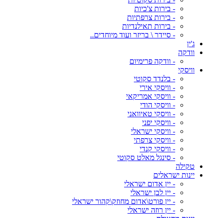
- בירות צ'כיות
- בירות צרפתיות
- בירות תאילנדיות
- סיידר \ בריזר ועוד מיוחדים..
ג'ין
וודקה
- וודקה פרימיום
וויסקי
- בלנדד סקוטי
- וויסקי אירי
- וויסקי אמריקאי
- וויסקי הודי
- וויסקי טאיוואני
- וויסקי יפני
- וויסקי ישראלי
- וויסקי צרפתי
- וויסקי קנדי
- סינגל מאלט סקוטי
טקילה
יינות ישראלים
- יין אדום ישראלי
- יין לבן ישראלי
- יין פורט\אדום מחוזק\קהור ישראלי
- יין רוזה ישראלי