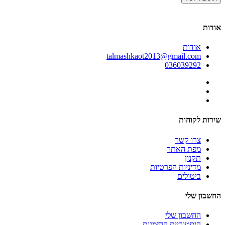
אודות
אודות
talmashkaot2013@gmail.com
036039292
שירות לקוחות
צרו קשר
מפת האתר
תקנון
מדיניות הפרטיות
ביטולים
החשבון שלי
החשבון שלי
היסטוריית ההזמנות