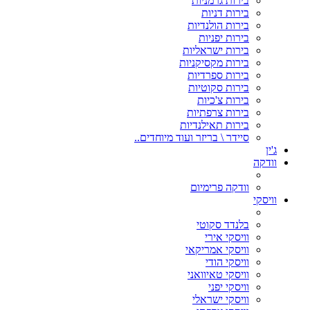
בירות גרמניות
בירות דניות
בירות הולנדיות
בירות יפניות
בירות ישראליות
בירות מקסיקניות
בירות ספרדיות
בירות סקוטיות
בירות צ'כיות
בירות צרפתיות
בירות תאילנדיות
סיידר \ בריזר ועוד מיוחדים..
ג'ין
וודקה
וודקה פרימיום
וויסקי
בלנדד סקוטי
וויסקי אירי
וויסקי אמריקאי
וויסקי הודי
וויסקי טאיוואני
וויסקי יפני
וויסקי ישראלי