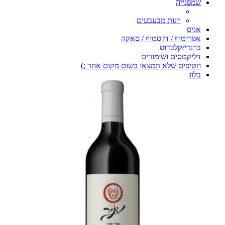
שמפנייה
יינות מבעבעים
אניס
אפריטיף / דז'סטיף / סאקה
ברנדי/קלבדוס
דליקטסים ושימורים
חטיפים שלא תמצאו בשום מקום אחר ;)
בלוג