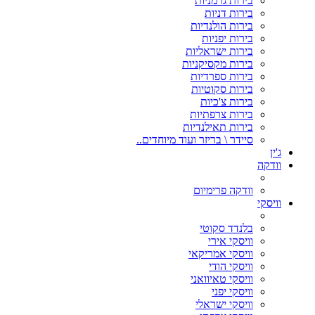
בירות גרמניות
בירות דניות
בירות הולנדיות
בירות יפניות
בירות ישראליות
בירות מקסיקניות
בירות ספרדיות
בירות סקוטיות
בירות צ'כיות
בירות צרפתיות
בירות תאילנדיות
סיידר \ בריזר ועוד מיוחדים..
ג'ין
וודקה
וודקה פרימיום
וויסקי
בלנדד סקוטי
וויסקי אירי
וויסקי אמריקאי
וויסקי הודי
וויסקי טאיוואני
וויסקי יפני
וויסקי ישראלי