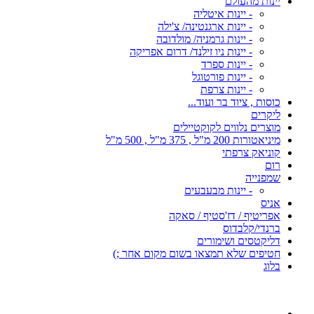
יינות מהעולם
- יינות איטליה
- יינות ארגנטינה/ צ'ילה
- יינות גרמניה/ מולדובה
- יינות ניו זילנד/ דרום אפריקה
- יינות ספרד
- יינות פורטוגל
- יינות צרפת
כוסות , ציוד בר ועוד...
ליקרים
מוצרים נלווים לקוקטיילים
מיניאטורות 200 מ"ל , 375 מ"ל , 500 מ"ל
קוניאק צרפתי
רום
שמפנייה
- יינות מבעבעים
אניס
אפריטיף / דז'סטיף / סאקה
ברנדי/קלבדוס
דליקטסים ושימורים
חטיפים שלא תמצאו בשום מקום אחר ;)
בלוג