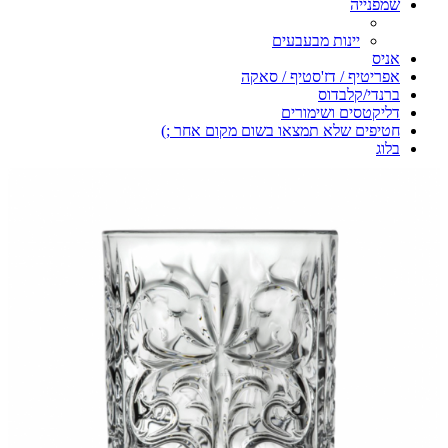
שמפנייה
יינות מבעבעים
אניס
אפריטיף / דז'סטיף / סאקה
ברנדי/קלבדוס
דליקטסים ושימורים
חטיפים שלא תמצאו בשום מקום אחר ;)
בלוג