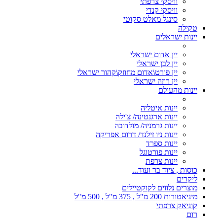
וויסקי צרפתי
וויסקי קנדי
סינגל מאלט סקוטי
טקילה
יינות ישראלים
יין אדום ישראלי
יין לבן ישראלי
יין פורט\אדום מחוזק\קהור ישראלי
יין רוזה ישראלי
יינות מהעולם
יינות איטליה
יינות ארגנטינה/ צ'ילה
יינות גרמניה/ מולדובה
יינות ניו זילנד/ דרום אפריקה
יינות ספרד
יינות פורטוגל
יינות צרפת
כוסות , ציוד בר ועוד...
ליקרים
מוצרים נלווים לקוקטיילים
מיניאטורות 200 מ"ל , 375 מ"ל , 500 מ"ל
קוניאק צרפתי
רום