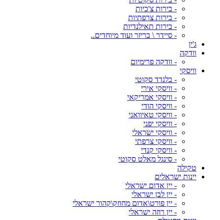
- בירות צ'כיות
- בירות צרפתיות
- בירות תאילנדיות
- סיידר \ בריזר ועוד מיוחדים..
ג'ין
וודקה
- וודקה פרימיום
וויסקי
- בלנדד סקוטי
- וויסקי אירי
- וויסקי אמריקאי
- וויסקי הודי
- וויסקי טאיוואני
- וויסקי יפני
- וויסקי ישראלי
- וויסקי צרפתי
- וויסקי קנדי
- סינגל מאלט סקוטי
טקילה
יינות ישראלים
- יין אדום ישראלי
- יין לבן ישראלי
- יין פורט\אדום מחוזק\קהור ישראלי
- יין רוזה ישראלי