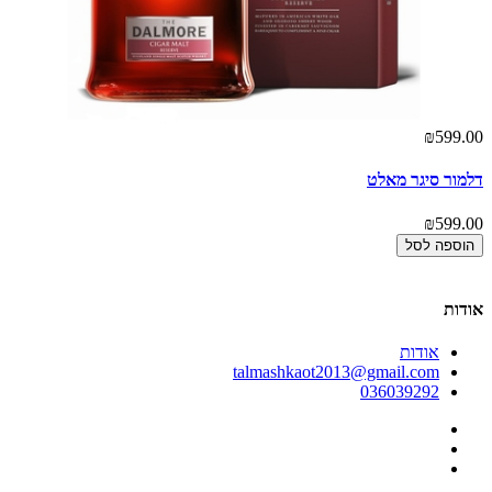
00
₪599.00
דלמור סיגר מאלט
כו
00
₪599.00
הוספה לסל
אודות
אודות
talmashkaot2013@gmail.com
036039292