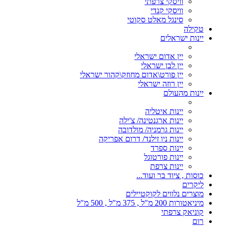
וויסקי צרפתי
וויסקי קנדי
סינגל מאלט סקוטי
טקילה
יינות ישראלים
יין אדום ישראלי
יין לבן ישראלי
יין פורט\אדום מחוזק\קהור ישראלי
יין רוזה ישראלי
יינות מהעולם
יינות איטליה
יינות ארגנטינה/ צ'ילה
יינות גרמניה/ מולדובה
יינות ניו זילנד/ דרום אפריקה
יינות ספרד
יינות פורטוגל
יינות צרפת
כוסות , ציוד בר ועוד...
ליקרים
מוצרים נלווים לקוקטיילים
מיניאטורות 200 מ"ל , 375 מ"ל , 500 מ"ל
קוניאק צרפתי
רום