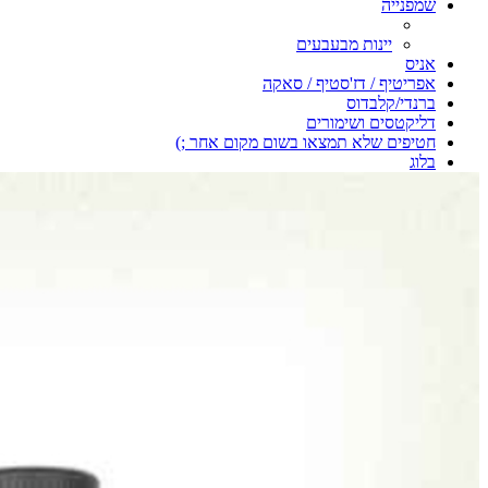
שמפנייה
יינות מבעבעים
אניס
אפריטיף / דז'סטיף / סאקה
ברנדי/קלבדוס
דליקטסים ושימורים
חטיפים שלא תמצאו בשום מקום אחר ;)
בלוג