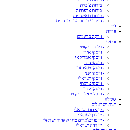
- בירות צ'כיות
- בירות צרפתיות
- בירות תאילנדיות
- סיידר \ בריזר ועוד מיוחדים..
ג'ין
וודקה
- וודקה פרימיום
וויסקי
- בלנדד סקוטי
- וויסקי אירי
- וויסקי אמריקאי
- וויסקי הודי
- וויסקי טאיוואני
- וויסקי יפני
- וויסקי ישראלי
- וויסקי צרפתי
- וויסקי קנדי
- סינגל מאלט סקוטי
טקילה
יינות ישראלים
- יין אדום ישראלי
- יין לבן ישראלי
- יין פורט\אדום מחוזק\קהור ישראלי
- יין רוזה ישראלי