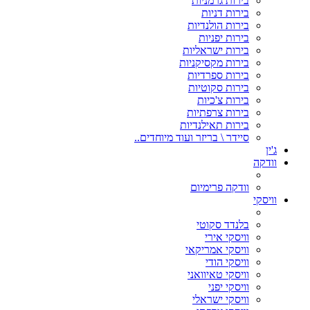
בירות גרמניות
בירות דניות
בירות הולנדיות
בירות יפניות
בירות ישראליות
בירות מקסיקניות
בירות ספרדיות
בירות סקוטיות
בירות צ'כיות
בירות צרפתיות
בירות תאילנדיות
סיידר \ בריזר ועוד מיוחדים..
ג'ין
וודקה
וודקה פרימיום
וויסקי
בלנדד סקוטי
וויסקי אירי
וויסקי אמריקאי
וויסקי הודי
וויסקי טאיוואני
וויסקי יפני
וויסקי ישראלי