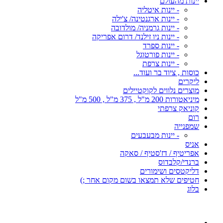
יינות מהעולם
- יינות איטליה
- יינות ארגנטינה/ צ'ילה
- יינות גרמניה/ מולדובה
- יינות ניו זילנד/ דרום אפריקה
- יינות ספרד
- יינות פורטוגל
- יינות צרפת
כוסות , ציוד בר ועוד...
ליקרים
מוצרים נלווים לקוקטיילים
מיניאטורות 200 מ"ל , 375 מ"ל , 500 מ"ל
קוניאק צרפתי
רום
שמפנייה
- יינות מבעבעים
אניס
אפריטיף / דז'סטיף / סאקה
ברנדי/קלבדוס
דליקטסים ושימורים
חטיפים שלא תמצאו בשום מקום אחר ;)
בלוג