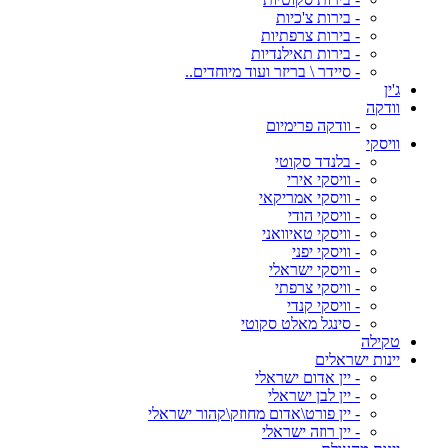
- בירות צ'כיות
- בירות צרפתיות
- בירות תאילנדיות
- סיידר \ בריזר ועוד מיוחדים..
ג'ין
וודקה
- וודקה פרימיום
וויסקי
- בלנדד סקוטי
- וויסקי אירי
- וויסקי אמריקאי
- וויסקי הודי
- וויסקי טאיוואני
- וויסקי יפני
- וויסקי ישראלי
- וויסקי צרפתי
- וויסקי קנדי
- סינגל מאלט סקוטי
טקילה
יינות ישראלים
- יין אדום ישראלי
- יין לבן ישראלי
- יין פורט\אדום מחוזק\קהור ישראלי
- יין רוזה ישראלי