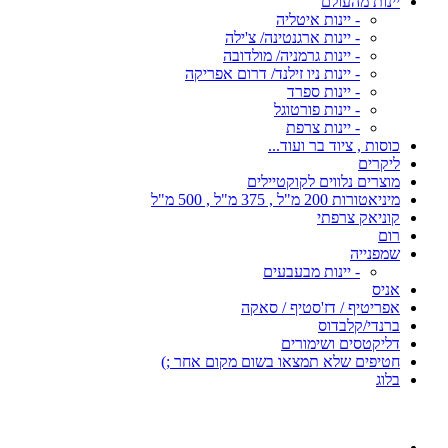
יינות מהעולם
- יינות איטליה
- יינות ארגנטינה/ צ'ילה
- יינות גרמניה/ מולדובה
- יינות ניו זילנד/ דרום אפריקה
- יינות ספרד
- יינות פורטוגל
- יינות צרפת
כוסות , ציוד בר ועוד...
ליקרים
מוצרים נלווים לקוקטיילים
מיניאטורות 200 מ"ל , 375 מ"ל , 500 מ"ל
קוניאק צרפתי
רום
שמפנייה
- יינות מבעבעים
אניס
אפריטיף / דז'סטיף / סאקה
ברנדי/קלבדוס
דליקטסים ושימורים
חטיפים שלא תמצאו בשום מקום אחר ;)
בלוג