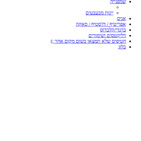
שמפנייה
יינות מבעבעים
אניס
אפריטיף / דז'סטיף / סאקה
ברנדי/קלבדוס
דליקטסים ושימורים
חטיפים שלא תמצאו בשום מקום אחר ;)
בלוג