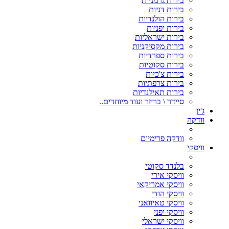
בירות גרמניות
בירות דניות
בירות הולנדיות
בירות יפניות
בירות ישראליות
בירות מקסיקניות
בירות ספרדיות
בירות סקוטיות
בירות צ'כיות
בירות צרפתיות
בירות תאילנדיות
סיידר \ בריזר ועוד מיוחדים..
ג'ין
וודקה
וודקה פרימיום
וויסקי
בלנדד סקוטי
וויסקי אירי
וויסקי אמריקאי
וויסקי הודי
וויסקי טאיוואני
וויסקי יפני
וויסקי ישראלי