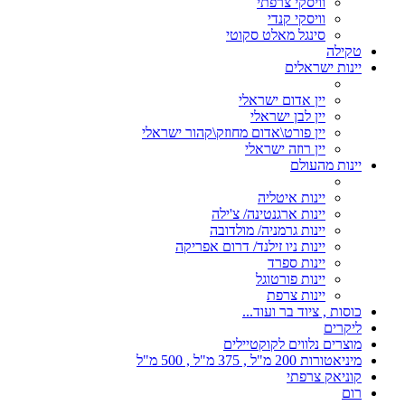
וויסקי צרפתי
וויסקי קנדי
סינגל מאלט סקוטי
טקילה
יינות ישראלים
יין אדום ישראלי
יין לבן ישראלי
יין פורט\אדום מחוזק\קהור ישראלי
יין רוזה ישראלי
יינות מהעולם
יינות איטליה
יינות ארגנטינה/ צ'ילה
יינות גרמניה/ מולדובה
יינות ניו זילנד/ דרום אפריקה
יינות ספרד
יינות פורטוגל
יינות צרפת
כוסות , ציוד בר ועוד...
ליקרים
מוצרים נלווים לקוקטיילים
מיניאטורות 200 מ"ל , 375 מ"ל , 500 מ"ל
קוניאק צרפתי
רום