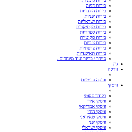
בירות גרמניות
בירות דניות
בירות הולנדיות
בירות יפניות
בירות ישראליות
בירות מקסיקניות
בירות ספרדיות
בירות סקוטיות
בירות צ'כיות
בירות צרפתיות
בירות תאילנדיות
סיידר \ בריזר ועוד מיוחדים..
ג'ין
וודקה
וודקה פרימיום
וויסקי
בלנדד סקוטי
וויסקי אירי
וויסקי אמריקאי
וויסקי הודי
וויסקי טאיוואני
וויסקי יפני
וויסקי ישראלי