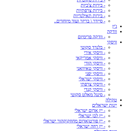
- בירות צ'כיות
- בירות צרפתיות
- בירות תאילנדיות
- סיידר \ בריזר ועוד מיוחדים..
ג'ין
וודקה
- וודקה פרימיום
וויסקי
- בלנדד סקוטי
- וויסקי אירי
- וויסקי אמריקאי
- וויסקי הודי
- וויסקי טאיוואני
- וויסקי יפני
- וויסקי ישראלי
- וויסקי צרפתי
- וויסקי קנדי
- סינגל מאלט סקוטי
טקילה
יינות ישראלים
- יין אדום ישראלי
- יין לבן ישראלי
- יין פורט\אדום מחוזק\קהור ישראלי
- יין רוזה ישראלי