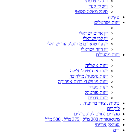
וויסקי צרפתי
וויסקי קנדי
סינגל מאלט סקוטי
טקילה
יינות ישראלים
יין אדום ישראלי
יין לבן ישראלי
יין פורט\אדום מחוזק\קהור ישראלי
יין רוזה ישראלי
יינות מהעולם
יינות איטליה
יינות ארגנטינה/ צ'ילה
יינות גרמניה/ מולדובה
יינות ניו זילנד/ דרום אפריקה
יינות ספרד
יינות פורטוגל
יינות צרפת
כוסות , ציוד בר ועוד...
ליקרים
מוצרים נלווים לקוקטיילים
מיניאטורות 200 מ"ל , 375 מ"ל , 500 מ"ל
קוניאק צרפתי
רום