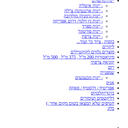
יינות מהעולם
- יינות איטליה
- יינות ארגנטינה/ צ'ילה
- יינות גרמניה/ מולדובה
- יינות ניו זילנד/ דרום אפריקה
- יינות ספרד
- יינות פורטוגל
- יינות צרפת
כוסות , ציוד בר ועוד...
ליקרים
מוצרים נלווים לקוקטיילים
מיניאטורות 200 מ"ל , 375 מ"ל , 500 מ"ל
קוניאק צרפתי
רום
שמפנייה
- יינות מבעבעים
אניס
אפריטיף / דז'סטיף / סאקה
ברנדי/קלבדוס
דליקטסים ושימורים
חטיפים שלא תמצאו בשום מקום אחר ;)
בלוג