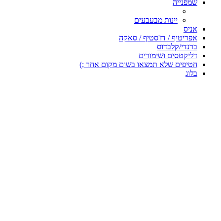
שמפנייה
יינות מבעבעים
אניס
אפריטיף / דז'סטיף / סאקה
ברנדי/קלבדוס
דליקטסים ושימורים
חטיפים שלא תמצאו בשום מקום אחר ;)
בלוג