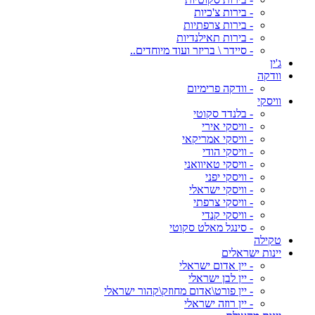
- בירות צ'כיות
- בירות צרפתיות
- בירות תאילנדיות
- סיידר \ בריזר ועוד מיוחדים..
ג'ין
וודקה
- וודקה פרימיום
וויסקי
- בלנדד סקוטי
- וויסקי אירי
- וויסקי אמריקאי
- וויסקי הודי
- וויסקי טאיוואני
- וויסקי יפני
- וויסקי ישראלי
- וויסקי צרפתי
- וויסקי קנדי
- סינגל מאלט סקוטי
טקילה
יינות ישראלים
- יין אדום ישראלי
- יין לבן ישראלי
- יין פורט\אדום מחוזק\קהור ישראלי
- יין רוזה ישראלי