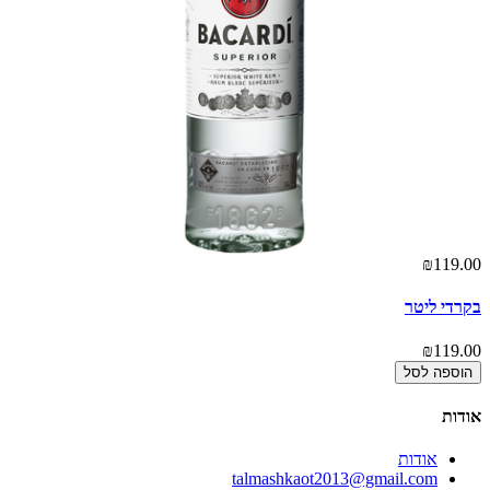
00
₪119.00
בקרדי ליטר
או
00
₪119.00
הוספה לסל
אודות
אודות
talmashkaot2013@gmail.com