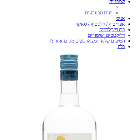
שמפנייה
יינות מבעבעים
אניס
אפריטיף / דז'סטיף / סאקה
ברנדי/קלבדוס
דליקטסים ושימורים
חטיפים שלא תמצאו בשום מקום אחר ;)
בלוג