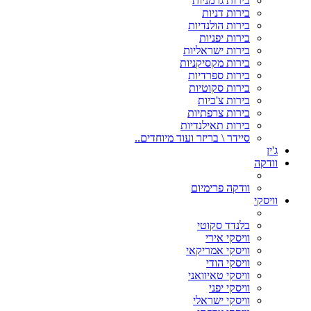
בירות גרמניות
בירות דניות
בירות הולנדיות
בירות יפניות
בירות ישראליות
בירות מקסיקניות
בירות ספרדיות
בירות סקוטיות
בירות צ'כיות
בירות צרפתיות
בירות תאילנדיות
סיידר \ בריזר ועוד מיוחדים..
ג'ין
וודקה
וודקה פרימיום
וויסקי
בלנדד סקוטי
וויסקי אירי
וויסקי אמריקאי
וויסקי הודי
וויסקי טאיוואני
וויסקי יפני
וויסקי ישראלי