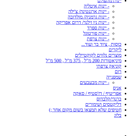
יינות מהעולם
- יינות איטליה
- יינות ארגנטינה/ צ'ילה
- יינות גרמניה/ מולדובה
- יינות ניו זילנד/ דרום אפריקה
- יינות ספרד
- יינות פורטוגל
- יינות צרפת
כוסות , ציוד בר ועוד...
ליקרים
מוצרים נלווים לקוקטיילים
מיניאטורות 200 מ"ל , 375 מ"ל , 500 מ"ל
קוניאק צרפתי
רום
שמפנייה
- יינות מבעבעים
אניס
אפריטיף / דז'סטיף / סאקה
ברנדי/קלבדוס
דליקטסים ושימורים
חטיפים שלא תמצאו בשום מקום אחר ;)
בלוג