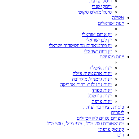
וויסקי צרפתי
וויסקי קנדי
סינגל מאלט סקוטי
טקילה
יינות ישראלים
יין אדום ישראלי
יין לבן ישראלי
יין פורט\אדום מחוזק\קהור ישראלי
יין רוזה ישראלי
יינות מהעולם
יינות איטליה
יינות ארגנטינה/ צ'ילה
יינות גרמניה/ מולדובה
יינות ניו זילנד/ דרום אפריקה
יינות ספרד
יינות פורטוגל
יינות צרפת
כוסות , ציוד בר ועוד...
ליקרים
מוצרים נלווים לקוקטיילים
מיניאטורות 200 מ"ל , 375 מ"ל , 500 מ"ל
קוניאק צרפתי
רום