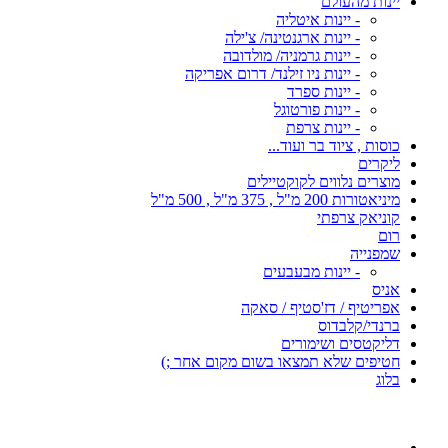
יינות מהעולם
- יינות איטליה
- יינות ארגנטינה/ צ'ילה
- יינות גרמניה/ מולדובה
- יינות ניו זילנד/ דרום אפריקה
- יינות ספרד
- יינות פורטוגל
- יינות צרפת
כוסות , ציוד בר ועוד...
ליקרים
מוצרים נלווים לקוקטיילים
מיניאטורות 200 מ"ל , 375 מ"ל , 500 מ"ל
קוניאק צרפתי
רום
שמפנייה
- יינות מבעבעים
אניס
אפריטיף / דז'סטיף / סאקה
ברנדי/קלבדוס
דליקטסים ושימורים
חטיפים שלא תמצאו בשום מקום אחר ;)
בלוג