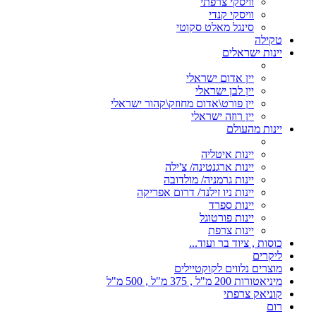
וויסקי צרפתי
וויסקי קנדי
סינגל מאלט סקוטי
טקילה
יינות ישראלים
יין אדום ישראלי
יין לבן ישראלי
יין פורט\אדום מחוזק\קהור ישראלי
יין רוזה ישראלי
יינות מהעולם
יינות איטליה
יינות ארגנטינה/ צ'ילה
יינות גרמניה/ מולדובה
יינות ניו זילנד/ דרום אפריקה
יינות ספרד
יינות פורטוגל
יינות צרפת
כוסות , ציוד בר ועוד...
ליקרים
מוצרים נלווים לקוקטיילים
מיניאטורות 200 מ"ל , 375 מ"ל , 500 מ"ל
קוניאק צרפתי
רום