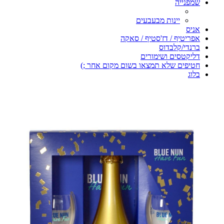
שמפנייה
יינות מבעבעים
אניס
אפריטיף / דז'סטיף / סאקה
ברנדי/קלבדוס
דליקטסים ושימורים
חטיפים שלא תמצאו בשום מקום אחר ;)
בלוג