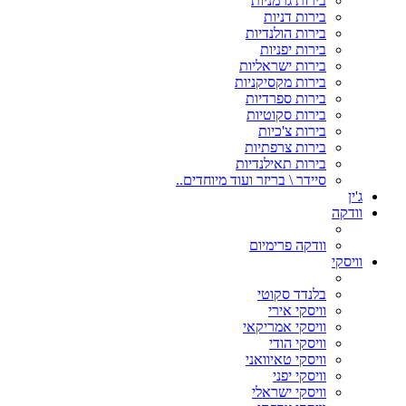
בירות גרמניות
בירות דניות
בירות הולנדיות
בירות יפניות
בירות ישראליות
בירות מקסיקניות
בירות ספרדיות
בירות סקוטיות
בירות צ'כיות
בירות צרפתיות
בירות תאילנדיות
סיידר \ בריזר ועוד מיוחדים..
ג'ין
וודקה
וודקה פרימיום
וויסקי
בלנדד סקוטי
וויסקי אירי
וויסקי אמריקאי
וויסקי הודי
וויסקי טאיוואני
וויסקי יפני
וויסקי ישראלי