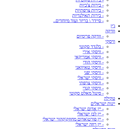
- בירות צ'כיות
- בירות צרפתיות
- בירות תאילנדיות
- סיידר \ בריזר ועוד מיוחדים..
ג'ין
וודקה
- וודקה פרימיום
וויסקי
- בלנדד סקוטי
- וויסקי אירי
- וויסקי אמריקאי
- וויסקי הודי
- וויסקי טאיוואני
- וויסקי יפני
- וויסקי ישראלי
- וויסקי צרפתי
- וויסקי קנדי
- סינגל מאלט סקוטי
טקילה
יינות ישראלים
- יין אדום ישראלי
- יין לבן ישראלי
- יין פורט\אדום מחוזק\קהור ישראלי
- יין רוזה ישראלי