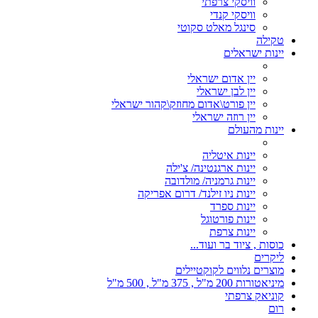
וויסקי צרפתי
וויסקי קנדי
סינגל מאלט סקוטי
טקילה
יינות ישראלים
יין אדום ישראלי
יין לבן ישראלי
יין פורט\אדום מחוזק\קהור ישראלי
יין רוזה ישראלי
יינות מהעולם
יינות איטליה
יינות ארגנטינה/ צ'ילה
יינות גרמניה/ מולדובה
יינות ניו זילנד/ דרום אפריקה
יינות ספרד
יינות פורטוגל
יינות צרפת
כוסות , ציוד בר ועוד...
ליקרים
מוצרים נלווים לקוקטיילים
מיניאטורות 200 מ"ל , 375 מ"ל , 500 מ"ל
קוניאק צרפתי
רום