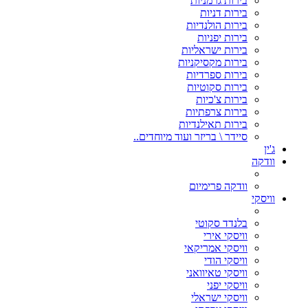
בירות גרמניות
בירות דניות
בירות הולנדיות
בירות יפניות
בירות ישראליות
בירות מקסיקניות
בירות ספרדיות
בירות סקוטיות
בירות צ'כיות
בירות צרפתיות
בירות תאילנדיות
סיידר \ בריזר ועוד מיוחדים..
ג'ין
וודקה
וודקה פרימיום
וויסקי
בלנדד סקוטי
וויסקי אירי
וויסקי אמריקאי
וויסקי הודי
וויסקי טאיוואני
וויסקי יפני
וויסקי ישראלי