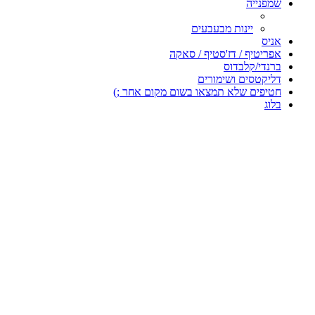
שמפנייה
יינות מבעבעים
אניס
אפריטיף / דז'סטיף / סאקה
ברנדי/קלבדוס
דליקטסים ושימורים
חטיפים שלא תמצאו בשום מקום אחר ;)
בלוג