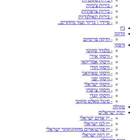
- בירות צ'כיות
- בירות צרפתיות
- בירות תאילנדיות
- סיידר \ בריזר ועוד מיוחדים..
ג'ין
וודקה
- וודקה פרימיום
וויסקי
- בלנדד סקוטי
- וויסקי אירי
- וויסקי אמריקאי
- וויסקי הודי
- וויסקי טאיוואני
- וויסקי יפני
- וויסקי ישראלי
- וויסקי צרפתי
- וויסקי קנדי
- סינגל מאלט סקוטי
טקילה
יינות ישראלים
- יין אדום ישראלי
- יין לבן ישראלי
- יין פורט\אדום מחוזק\קהור ישראלי
- יין רוזה ישראלי