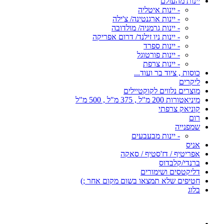
יינות מהעולם
- יינות איטליה
- יינות ארגנטינה/ צ'ילה
- יינות גרמניה/ מולדובה
- יינות ניו זילנד/ דרום אפריקה
- יינות ספרד
- יינות פורטוגל
- יינות צרפת
כוסות , ציוד בר ועוד...
ליקרים
מוצרים נלווים לקוקטיילים
מיניאטורות 200 מ"ל , 375 מ"ל , 500 מ"ל
קוניאק צרפתי
רום
שמפנייה
- יינות מבעבעים
אניס
אפריטיף / דז'סטיף / סאקה
ברנדי/קלבדוס
דליקטסים ושימורים
חטיפים שלא תמצאו בשום מקום אחר ;)
בלוג