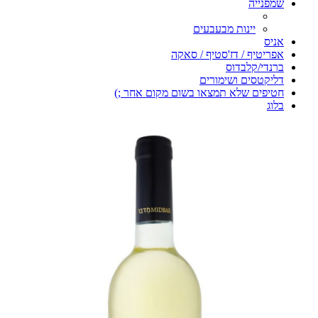
שמפנייה
יינות מבעבעים
אניס
אפריטיף / דז'סטיף / סאקה
ברנדי/קלבדוס
דליקטסים ושימורים
חטיפים שלא תמצאו בשום מקום אחר ;)
בלוג