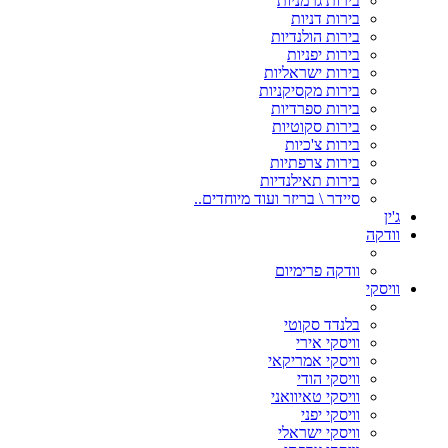
בירות גרמניות
בירות דניות
בירות הולנדיות
בירות יפניות
בירות ישראליות
בירות מקסיקניות
בירות ספרדיות
בירות סקוטיות
בירות צ'כיות
בירות צרפתיות
בירות תאילנדיות
סיידר \ בריזר ועוד מיוחדים..
ג'ין
וודקה
וודקה פרימיום
וויסקי
בלנדד סקוטי
וויסקי אירי
וויסקי אמריקאי
וויסקי הודי
וויסקי טאיוואני
וויסקי יפני
וויסקי ישראלי