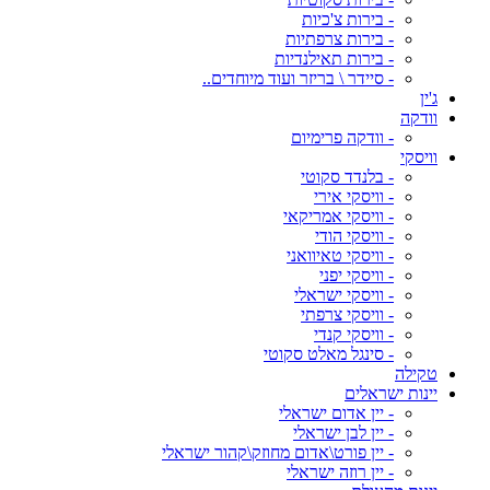
- בירות צ'כיות
- בירות צרפתיות
- בירות תאילנדיות
- סיידר \ בריזר ועוד מיוחדים..
ג'ין
וודקה
- וודקה פרימיום
וויסקי
- בלנדד סקוטי
- וויסקי אירי
- וויסקי אמריקאי
- וויסקי הודי
- וויסקי טאיוואני
- וויסקי יפני
- וויסקי ישראלי
- וויסקי צרפתי
- וויסקי קנדי
- סינגל מאלט סקוטי
טקילה
יינות ישראלים
- יין אדום ישראלי
- יין לבן ישראלי
- יין פורט\אדום מחוזק\קהור ישראלי
- יין רוזה ישראלי