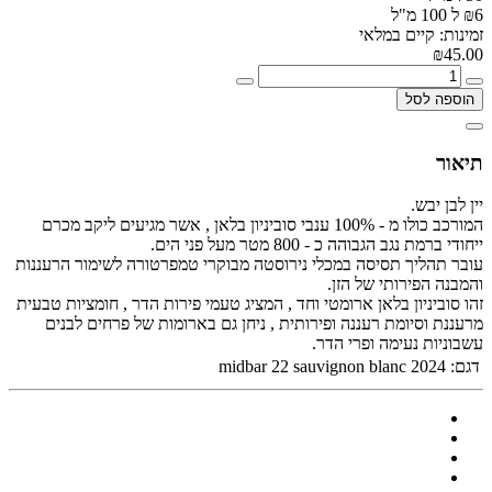
₪6 ל 100 מ"ל
זמינות: קיים במלאי
₪45.00
הוספה לסל
תיאור
יין לבן יבש.
המורכב כולו מ - 100% ענבי סוביניון בלאן , אשר מגיעים ליקב מכרם
ייחודי ברמת נגב הגבוהה כ - 800 מטר מעל פני הים.
עובר תהליך תסיסה במכלי נירוסטה מבוקרי טמפרטורה לשימור הרעננות
והמבנה הפירותי של הזן.
זהו סוביניון בלאן ארומטי וחד , המציג טעמי פירות הדר , חומציות טבעית
מרעננת וסיומת רעננה ופירותית , ניחן גם בארומות של פרחים לבנים
עשבוניות נעימה ופרי הדר.
דגם:
midbar 22 sauvignon blanc 2024