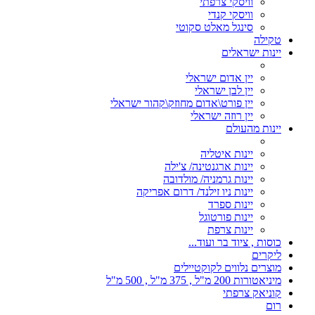
וויסקי צרפתי
וויסקי קנדי
סינגל מאלט סקוטי
טקילה
יינות ישראלים
יין אדום ישראלי
יין לבן ישראלי
יין פורט\אדום מחוזק\קהור ישראלי
יין רוזה ישראלי
יינות מהעולם
יינות איטליה
יינות ארגנטינה/ צ'ילה
יינות גרמניה/ מולדובה
יינות ניו זילנד/ דרום אפריקה
יינות ספרד
יינות פורטוגל
יינות צרפת
כוסות , ציוד בר ועוד...
ליקרים
מוצרים נלווים לקוקטיילים
מיניאטורות 200 מ"ל , 375 מ"ל , 500 מ"ל
קוניאק צרפתי
רום