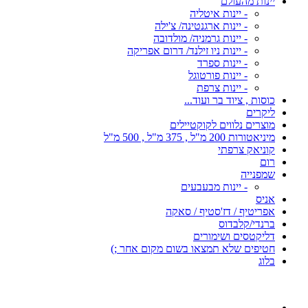
יינות מהעולם
- יינות איטליה
- יינות ארגנטינה/ צ'ילה
- יינות גרמניה/ מולדובה
- יינות ניו זילנד/ דרום אפריקה
- יינות ספרד
- יינות פורטוגל
- יינות צרפת
כוסות , ציוד בר ועוד...
ליקרים
מוצרים נלווים לקוקטיילים
מיניאטורות 200 מ"ל , 375 מ"ל , 500 מ"ל
קוניאק צרפתי
רום
שמפנייה
- יינות מבעבעים
אניס
אפריטיף / דז'סטיף / סאקה
ברנדי/קלבדוס
דליקטסים ושימורים
חטיפים שלא תמצאו בשום מקום אחר ;)
בלוג