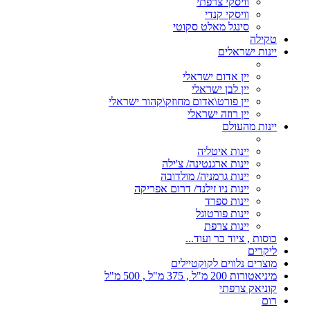
וויסקי צרפתי
וויסקי קנדי
סינגל מאלט סקוטי
טקילה
יינות ישראלים
יין אדום ישראלי
יין לבן ישראלי
יין פורט\אדום מחוזק\קהור ישראלי
יין רוזה ישראלי
יינות מהעולם
יינות איטליה
יינות ארגנטינה/ צ'ילה
יינות גרמניה/ מולדובה
יינות ניו זילנד/ דרום אפריקה
יינות ספרד
יינות פורטוגל
יינות צרפת
כוסות , ציוד בר ועוד...
ליקרים
מוצרים נלווים לקוקטיילים
מיניאטורות 200 מ"ל , 375 מ"ל , 500 מ"ל
קוניאק צרפתי
רום