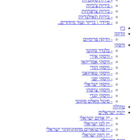
- בירות צ'כיות
- בירות צרפתיות
- בירות תאילנדיות
- סיידר \ בריזר ועוד מיוחדים..
ג'ין
וודקה
- וודקה פרימיום
וויסקי
- בלנדד סקוטי
- וויסקי אירי
- וויסקי אמריקאי
- וויסקי הודי
- וויסקי טאיוואני
- וויסקי יפני
- וויסקי ישראלי
- וויסקי צרפתי
- וויסקי קנדי
- סינגל מאלט סקוטי
טקילה
יינות ישראלים
- יין אדום ישראלי
- יין לבן ישראלי
- יין פורט\אדום מחוזק\קהור ישראלי
- יין רוזה ישראלי