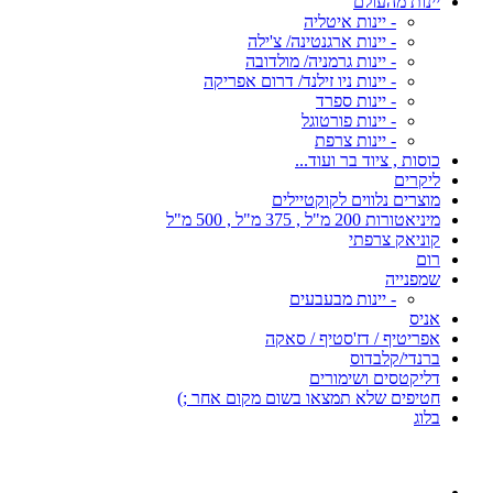
יינות מהעולם
- יינות איטליה
- יינות ארגנטינה/ צ'ילה
- יינות גרמניה/ מולדובה
- יינות ניו זילנד/ דרום אפריקה
- יינות ספרד
- יינות פורטוגל
- יינות צרפת
כוסות , ציוד בר ועוד...
ליקרים
מוצרים נלווים לקוקטיילים
מיניאטורות 200 מ"ל , 375 מ"ל , 500 מ"ל
קוניאק צרפתי
רום
שמפנייה
- יינות מבעבעים
אניס
אפריטיף / דז'סטיף / סאקה
ברנדי/קלבדוס
דליקטסים ושימורים
חטיפים שלא תמצאו בשום מקום אחר ;)
בלוג