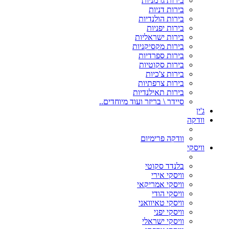
בירות גרמניות
בירות דניות
בירות הולנדיות
בירות יפניות
בירות ישראליות
בירות מקסיקניות
בירות ספרדיות
בירות סקוטיות
בירות צ'כיות
בירות צרפתיות
בירות תאילנדיות
סיידר \ בריזר ועוד מיוחדים..
ג'ין
וודקה
וודקה פרימיום
וויסקי
בלנדד סקוטי
וויסקי אירי
וויסקי אמריקאי
וויסקי הודי
וויסקי טאיוואני
וויסקי יפני
וויסקי ישראלי