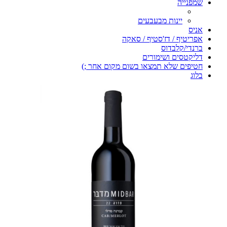
שמפנייה
יינות מבעבעים
אניס
אפריטיף / דז'סטיף / סאקה
ברנדי/קלבדוס
דליקטסים ושימורים
חטיפים שלא תמצאו בשום מקום אחר ;)
בלוג