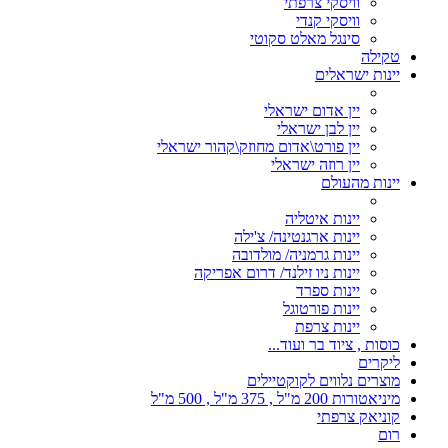
וויסקי צרפתי
וויסקי קנדי
סינגל מאלט סקוטי
טקילה
יינות ישראלים
יין אדום ישראלי
יין לבן ישראלי
יין פורט\אדום מחוזק\קהור ישראלי
יין רוזה ישראלי
יינות מהעולם
יינות איטליה
יינות ארגנטינה/ צ'ילה
יינות גרמניה/ מולדובה
יינות ניו זילנד/ דרום אפריקה
יינות ספרד
יינות פורטוגל
יינות צרפת
כוסות , ציוד בר ועוד...
ליקרים
מוצרים נלווים לקוקטיילים
מיניאטורות 200 מ"ל , 375 מ"ל , 500 מ"ל
קוניאק צרפתי
רום