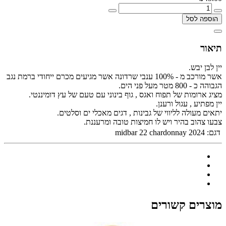
הוספה לסל
תיאור
יין לבן יבש.
אשר מורכב מ - 100% ענבי שרדונה אשר מגיעים מכרם ייחודי ברמת נגב
הגבוהה כ - 800 מטר מעל פני הים.
מציג ארומות של תפוח ואגס , גוף בינוני עם טעם של עץ דומיננטי.
יין מפתיע , עגול ורענן.
יתאים מעולה לליווי של גבינות , דגים מאכלי ים וסלטים.
צבעו צהוב בהיר ויש לו חמיצות טובה ומרעננת.
דגם:
midbar 22 chardonnay 2024
מוצרים קשורים