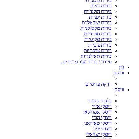
בירות גרמניות
בירות דניות
בירות הולנדיות
בירות יפניות
בירות ישראליות
בירות מקסיקניות
בירות ספרדיות
בירות סקוטיות
בירות צ'כיות
בירות צרפתיות
בירות תאילנדיות
סיידר \ בריזר ועוד מיוחדים..
ג'ין
וודקה
וודקה פרימיום
וויסקי
בלנדד סקוטי
וויסקי אירי
וויסקי אמריקאי
וויסקי הודי
וויסקי טאיוואני
וויסקי יפני
וויסקי ישראלי