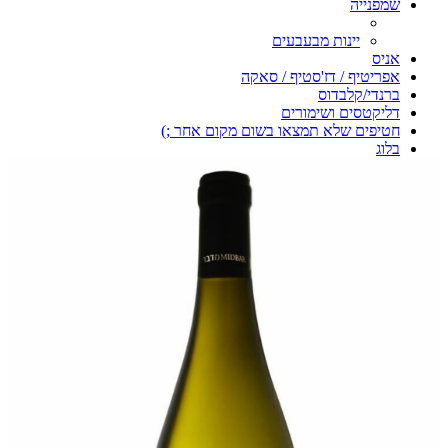
שמפנייה
יינות מבעבעים
אניס
אפריטיף / דז'סטיף / סאקה
ברנדי/קלבדוס
דליקטסים ושימורים
חטיפים שלא תמצאו בשום מקום אחר ;)
בלוג