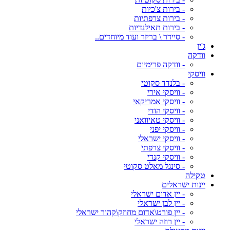
- בירות צ'כיות
- בירות צרפתיות
- בירות תאילנדיות
- סיידר \ בריזר ועוד מיוחדים..
ג'ין
וודקה
- וודקה פרימיום
וויסקי
- בלנדד סקוטי
- וויסקי אירי
- וויסקי אמריקאי
- וויסקי הודי
- וויסקי טאיוואני
- וויסקי יפני
- וויסקי ישראלי
- וויסקי צרפתי
- וויסקי קנדי
- סינגל מאלט סקוטי
טקילה
יינות ישראלים
- יין אדום ישראלי
- יין לבן ישראלי
- יין פורט\אדום מחוזק\קהור ישראלי
- יין רוזה ישראלי