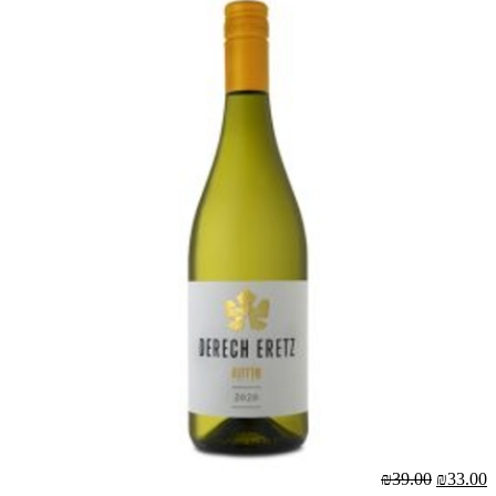
00
₪39.00
₪33.00