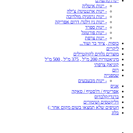
יינות מהעולם
- יינות איטליה
- יינות ארגנטינה/ צ'ילה
- יינות גרמניה/ מולדובה
- יינות ניו זילנד/ דרום אפריקה
- יינות ספרד
- יינות פורטוגל
- יינות צרפת
כוסות , ציוד בר ועוד...
ליקרים
מוצרים נלווים לקוקטיילים
מיניאטורות 200 מ"ל , 375 מ"ל , 500 מ"ל
קוניאק צרפתי
רום
שמפנייה
- יינות מבעבעים
אניס
אפריטיף / דז'סטיף / סאקה
ברנדי/קלבדוס
דליקטסים ושימורים
חטיפים שלא תמצאו בשום מקום אחר ;)
בלוג