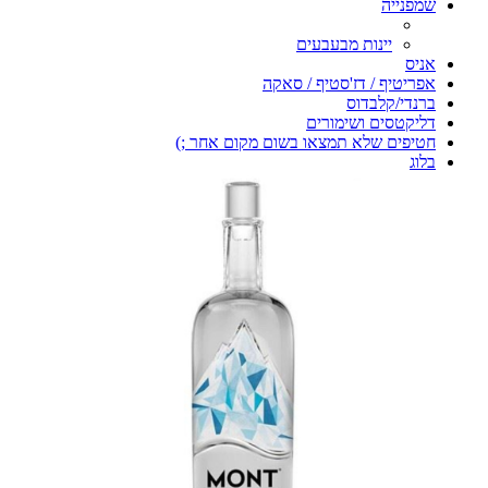
שמפנייה
יינות מבעבעים
אניס
אפריטיף / דז'סטיף / סאקה
ברנדי/קלבדוס
דליקטסים ושימורים
חטיפים שלא תמצאו בשום מקום אחר ;)
בלוג