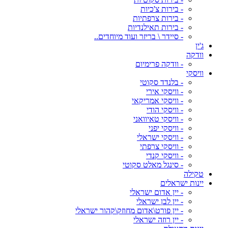
- בירות צ'כיות
- בירות צרפתיות
- בירות תאילנדיות
- סיידר \ בריזר ועוד מיוחדים..
ג'ין
וודקה
- וודקה פרימיום
וויסקי
- בלנדד סקוטי
- וויסקי אירי
- וויסקי אמריקאי
- וויסקי הודי
- וויסקי טאיוואני
- וויסקי יפני
- וויסקי ישראלי
- וויסקי צרפתי
- וויסקי קנדי
- סינגל מאלט סקוטי
טקילה
יינות ישראלים
- יין אדום ישראלי
- יין לבן ישראלי
- יין פורט\אדום מחוזק\קהור ישראלי
- יין רוזה ישראלי