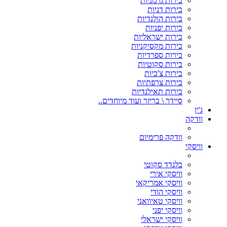
בירות גרמניות
בירות דניות
בירות הולנדיות
בירות יפניות
בירות ישראליות
בירות מקסיקניות
בירות ספרדיות
בירות סקוטיות
בירות צ'כיות
בירות צרפתיות
בירות תאילנדיות
סיידר \ בריזר ועוד מיוחדים..
ג'ין
וודקה
וודקה פרימיום
וויסקי
בלנדד סקוטי
וויסקי אירי
וויסקי אמריקאי
וויסקי הודי
וויסקי טאיוואני
וויסקי יפני
וויסקי ישראלי