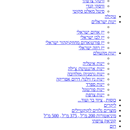
וויסקי צרפתי
וויסקי קנדי
סינגל מאלט סקוטי
טקילה
יינות ישראלים
יין אדום ישראלי
יין לבן ישראלי
יין פורט\אדום מחוזק\קהור ישראלי
יין רוזה ישראלי
יינות מהעולם
יינות איטליה
יינות ארגנטינה/ צ'ילה
יינות גרמניה/ מולדובה
יינות ניו זילנד/ דרום אפריקה
יינות ספרד
יינות פורטוגל
יינות צרפת
כוסות , ציוד בר ועוד...
ליקרים
מוצרים נלווים לקוקטיילים
מיניאטורות 200 מ"ל , 375 מ"ל , 500 מ"ל
קוניאק צרפתי
רום