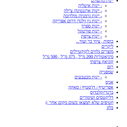
יינות מהעולם
- יינות איטליה
- יינות ארגנטינה/ צ'ילה
- יינות גרמניה/ מולדובה
- יינות ניו זילנד/ דרום אפריקה
- יינות ספרד
- יינות פורטוגל
- יינות צרפת
כוסות , ציוד בר ועוד...
ליקרים
מוצרים נלווים לקוקטיילים
מיניאטורות 200 מ"ל , 375 מ"ל , 500 מ"ל
קוניאק צרפתי
רום
שמפנייה
- יינות מבעבעים
אניס
אפריטיף / דז'סטיף / סאקה
ברנדי/קלבדוס
דליקטסים ושימורים
חטיפים שלא תמצאו בשום מקום אחר ;)
בלוג