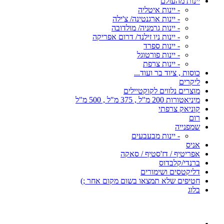
יינות מהעולם
- יינות איטליה
- יינות ארגנטינה/ צ'ילה
- יינות גרמניה/ מולדובה
- יינות ניו זילנד/ דרום אפריקה
- יינות ספרד
- יינות פורטוגל
- יינות צרפת
כוסות , ציוד בר ועוד...
ליקרים
מוצרים נלווים לקוקטיילים
מיניאטורות 200 מ"ל , 375 מ"ל , 500 מ"ל
קוניאק צרפתי
רום
שמפנייה
- יינות מבעבעים
אניס
אפריטיף / דז'סטיף / סאקה
ברנדי/קלבדוס
דליקטסים ושימורים
חטיפים שלא תמצאו בשום מקום אחר ;)
בלוג