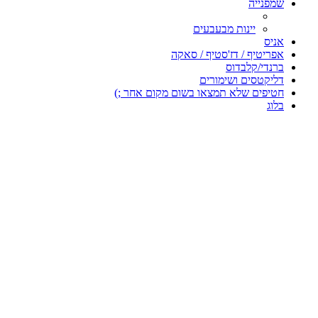
שמפנייה
יינות מבעבעים
אניס
אפריטיף / דז'סטיף / סאקה
ברנדי/קלבדוס
דליקטסים ושימורים
חטיפים שלא תמצאו בשום מקום אחר ;)
בלוג