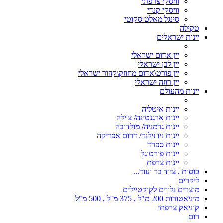
וויסקי צרפתי
וויסקי קנדי
סינגל מאלט סקוטי
טקילה
יינות ישראלים
יין אדום ישראלי
יין לבן ישראלי
יין פורט\אדום מחוזק\קהור ישראלי
יין רוזה ישראלי
יינות מהעולם
יינות איטליה
יינות ארגנטינה/ צ'ילה
יינות גרמניה/ מולדובה
יינות ניו זילנד/ דרום אפריקה
יינות ספרד
יינות פורטוגל
יינות צרפת
כוסות , ציוד בר ועוד...
ליקרים
מוצרים נלווים לקוקטיילים
מיניאטורות 200 מ"ל , 375 מ"ל , 500 מ"ל
קוניאק צרפתי
רום