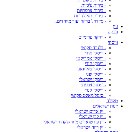
- בירות צ'כיות
- בירות צרפתיות
- בירות תאילנדיות
- סיידר \ בריזר ועוד מיוחדים..
ג'ין
וודקה
- וודקה פרימיום
וויסקי
- בלנדד סקוטי
- וויסקי אירי
- וויסקי אמריקאי
- וויסקי הודי
- וויסקי טאיוואני
- וויסקי יפני
- וויסקי ישראלי
- וויסקי צרפתי
- וויסקי קנדי
- סינגל מאלט סקוטי
טקילה
יינות ישראלים
- יין אדום ישראלי
- יין לבן ישראלי
- יין פורט\אדום מחוזק\קהור ישראלי
- יין רוזה ישראלי