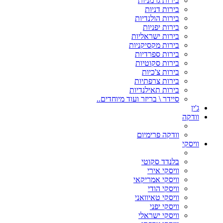
בירות גרמניות
בירות דניות
בירות הולנדיות
בירות יפניות
בירות ישראליות
בירות מקסיקניות
בירות ספרדיות
בירות סקוטיות
בירות צ'כיות
בירות צרפתיות
בירות תאילנדיות
סיידר \ בריזר ועוד מיוחדים..
ג'ין
וודקה
וודקה פרימיום
וויסקי
בלנדד סקוטי
וויסקי אירי
וויסקי אמריקאי
וויסקי הודי
וויסקי טאיוואני
וויסקי יפני
וויסקי ישראלי