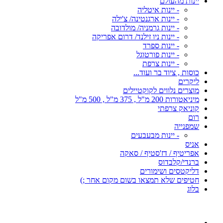
יינות מהעולם
- יינות איטליה
- יינות ארגנטינה/ צ'ילה
- יינות גרמניה/ מולדובה
- יינות ניו זילנד/ דרום אפריקה
- יינות ספרד
- יינות פורטוגל
- יינות צרפת
כוסות , ציוד בר ועוד...
ליקרים
מוצרים נלווים לקוקטיילים
מיניאטורות 200 מ"ל , 375 מ"ל , 500 מ"ל
קוניאק צרפתי
רום
שמפנייה
- יינות מבעבעים
אניס
אפריטיף / דז'סטיף / סאקה
ברנדי/קלבדוס
דליקטסים ושימורים
חטיפים שלא תמצאו בשום מקום אחר ;)
בלוג