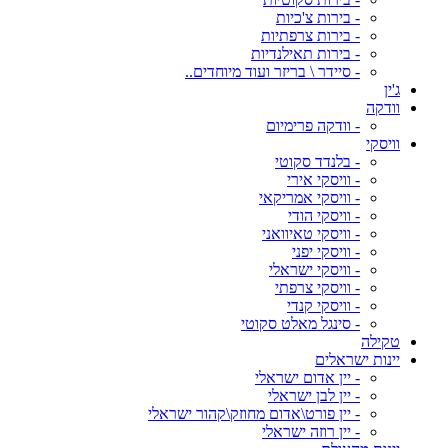
- בירות צ'כיות
- בירות צרפתיות
- בירות תאילנדיות
- סיידר \ בריזר ועוד מיוחדים..
ג'ין
וודקה
- וודקה פרימיום
וויסקי
- בלנדד סקוטי
- וויסקי אירי
- וויסקי אמריקאי
- וויסקי הודי
- וויסקי טאיוואני
- וויסקי יפני
- וויסקי ישראלי
- וויסקי צרפתי
- וויסקי קנדי
- סינגל מאלט סקוטי
טקילה
יינות ישראלים
- יין אדום ישראלי
- יין לבן ישראלי
- יין פורט\אדום מחוזק\קהור ישראלי
- יין רוזה ישראלי