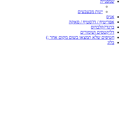
שמפנייה
יינות מבעבעים
אניס
אפריטיף / דז'סטיף / סאקה
ברנדי/קלבדוס
דליקטסים ושימורים
חטיפים שלא תמצאו בשום מקום אחר ;)
בלוג