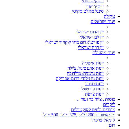
וויסקי צרפתי
וויסקי קנדי
סינגל מאלט סקוטי
טקילה
יינות ישראלים
יין אדום ישראלי
יין לבן ישראלי
יין פורט\אדום מחוזק\קהור ישראלי
יין רוזה ישראלי
יינות מהעולם
יינות איטליה
יינות ארגנטינה/ צ'ילה
יינות גרמניה/ מולדובה
יינות ניו זילנד/ דרום אפריקה
יינות ספרד
יינות פורטוגל
יינות צרפת
כוסות , ציוד בר ועוד...
ליקרים
מוצרים נלווים לקוקטיילים
מיניאטורות 200 מ"ל , 375 מ"ל , 500 מ"ל
קוניאק צרפתי
רום