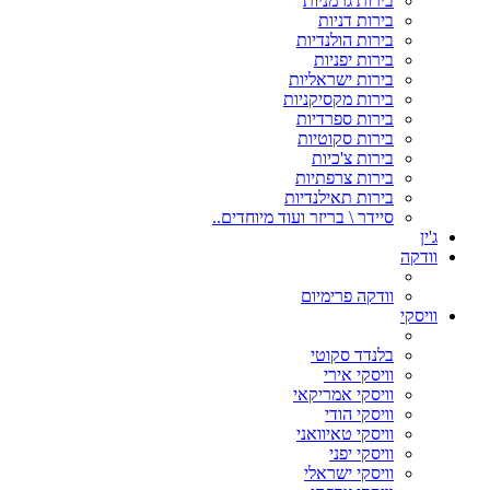
בירות גרמניות
בירות דניות
בירות הולנדיות
בירות יפניות
בירות ישראליות
בירות מקסיקניות
בירות ספרדיות
בירות סקוטיות
בירות צ'כיות
בירות צרפתיות
בירות תאילנדיות
סיידר \ בריזר ועוד מיוחדים..
ג'ין
וודקה
וודקה פרימיום
וויסקי
בלנדד סקוטי
וויסקי אירי
וויסקי אמריקאי
וויסקי הודי
וויסקי טאיוואני
וויסקי יפני
וויסקי ישראלי