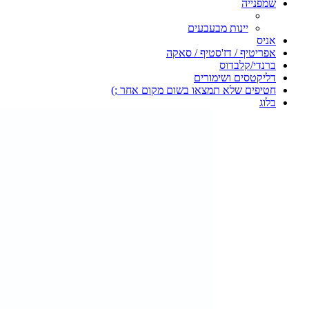
שמפנייה
יינות מבעבעים
אניס
אפריטיף / דז'סטיף / סאקה
ברנדי/קלבדוס
דליקטסים ושימורים
חטיפים שלא תמצאו בשום מקום אחר ;)
בלוג