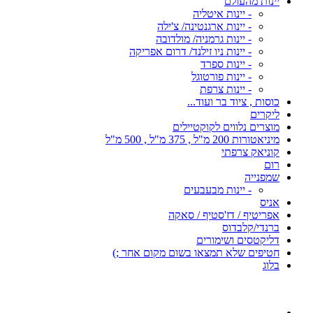
יינות מהעולם
- יינות איטליה
- יינות ארגנטינה/ צ'ילה
- יינות גרמניה/ מולדובה
- יינות ניו זילנד/ דרום אפריקה
- יינות ספרד
- יינות פורטוגל
- יינות צרפת
כוסות , ציוד בר ועוד...
ליקרים
מוצרים נלווים לקוקטיילים
מיניאטורות 200 מ"ל , 375 מ"ל , 500 מ"ל
קוניאק צרפתי
רום
שמפנייה
- יינות מבעבעים
אניס
אפריטיף / דז'סטיף / סאקה
ברנדי/קלבדוס
דליקטסים ושימורים
חטיפים שלא תמצאו בשום מקום אחר ;)
בלוג