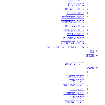
בירות גרמניות
בירות דניות
בירות הולנדיות
בירות יפניות
בירות ישראליות
בירות מקסיקניות
בירות ספרדיות
בירות סקוטיות
בירות צ'כיות
בירות צרפתיות
בירות תאילנדיות
סיידר \ בריזר ועוד מיוחדים..
ג'ין
וודקה
וודקה פרימיום
וויסקי
בלנדד סקוטי
וויסקי אירי
וויסקי אמריקאי
וויסקי הודי
וויסקי טאיוואני
וויסקי יפני
וויסקי ישראלי