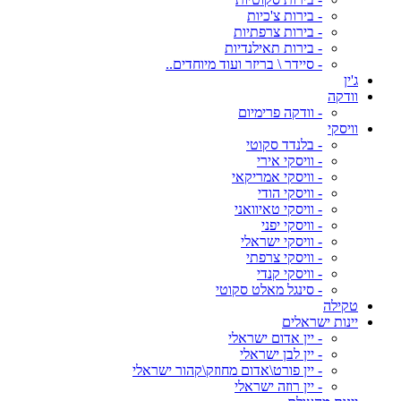
- בירות צ'כיות
- בירות צרפתיות
- בירות תאילנדיות
- סיידר \ בריזר ועוד מיוחדים..
ג'ין
וודקה
- וודקה פרימיום
וויסקי
- בלנדד סקוטי
- וויסקי אירי
- וויסקי אמריקאי
- וויסקי הודי
- וויסקי טאיוואני
- וויסקי יפני
- וויסקי ישראלי
- וויסקי צרפתי
- וויסקי קנדי
- סינגל מאלט סקוטי
טקילה
יינות ישראלים
- יין אדום ישראלי
- יין לבן ישראלי
- יין פורט\אדום מחוזק\קהור ישראלי
- יין רוזה ישראלי