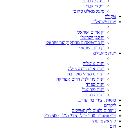
וויסקי צרפתי
וויסקי קנדי
סינגל מאלט סקוטי
טקילה
יינות ישראלים
יין אדום ישראלי
יין לבן ישראלי
יין פורט\אדום מחוזק\קהור ישראלי
יין רוזה ישראלי
יינות מהעולם
יינות איטליה
יינות ארגנטינה/ צ'ילה
יינות גרמניה/ מולדובה
יינות ניו זילנד/ דרום אפריקה
יינות ספרד
יינות פורטוגל
יינות צרפת
כוסות , ציוד בר ועוד...
ליקרים
מוצרים נלווים לקוקטיילים
מיניאטורות 200 מ"ל , 375 מ"ל , 500 מ"ל
קוניאק צרפתי
רום