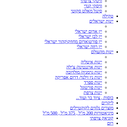
וויסקי צרפתי
וויסקי קנדי
סינגל מאלט סקוטי
טקילה
יינות ישראלים
יין אדום ישראלי
יין לבן ישראלי
יין פורט\אדום מחוזק\קהור ישראלי
יין רוזה ישראלי
יינות מהעולם
יינות איטליה
יינות ארגנטינה/ צ'ילה
יינות גרמניה/ מולדובה
יינות ניו זילנד/ דרום אפריקה
יינות ספרד
יינות פורטוגל
יינות צרפת
כוסות , ציוד בר ועוד...
ליקרים
מוצרים נלווים לקוקטיילים
מיניאטורות 200 מ"ל , 375 מ"ל , 500 מ"ל
קוניאק צרפתי
רום