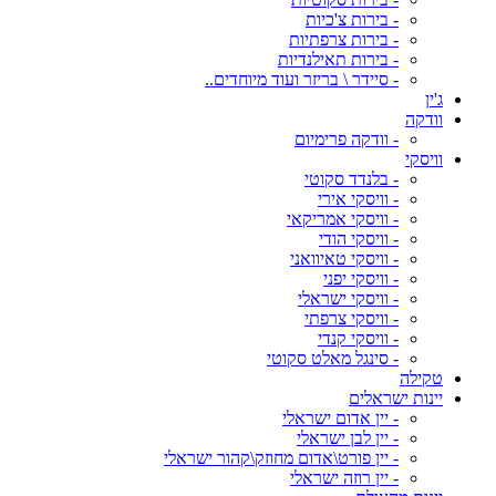
- בירות צ'כיות
- בירות צרפתיות
- בירות תאילנדיות
- סיידר \ בריזר ועוד מיוחדים..
ג'ין
וודקה
- וודקה פרימיום
וויסקי
- בלנדד סקוטי
- וויסקי אירי
- וויסקי אמריקאי
- וויסקי הודי
- וויסקי טאיוואני
- וויסקי יפני
- וויסקי ישראלי
- וויסקי צרפתי
- וויסקי קנדי
- סינגל מאלט סקוטי
טקילה
יינות ישראלים
- יין אדום ישראלי
- יין לבן ישראלי
- יין פורט\אדום מחוזק\קהור ישראלי
- יין רוזה ישראלי