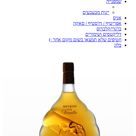
שמפנייה
יינות מבעבעים
אניס
אפריטיף / דז'סטיף / סאקה
ברנדי/קלבדוס
דליקטסים ושימורים
חטיפים שלא תמצאו בשום מקום אחר ;)
בלוג