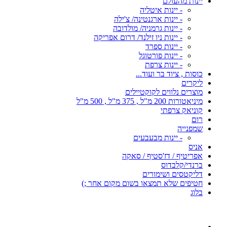
יינות מהעולם
- יינות איטליה
- יינות ארגנטינה/ צ'ילה
- יינות גרמניה/ מולדובה
- יינות ניו זילנד/ דרום אפריקה
- יינות ספרד
- יינות פורטוגל
- יינות צרפת
כוסות , ציוד בר ועוד...
ליקרים
מוצרים נלווים לקוקטיילים
מיניאטורות 200 מ"ל , 375 מ"ל , 500 מ"ל
קוניאק צרפתי
רום
שמפנייה
- יינות מבעבעים
אניס
אפריטיף / דז'סטיף / סאקה
ברנדי/קלבדוס
דליקטסים ושימורים
חטיפים שלא תמצאו בשום מקום אחר ;)
בלוג