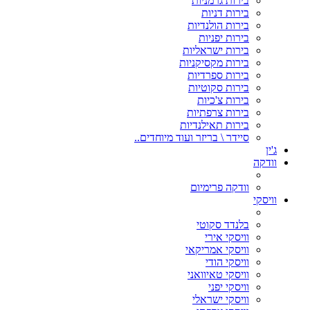
בירות גרמניות
בירות דניות
בירות הולנדיות
בירות יפניות
בירות ישראליות
בירות מקסיקניות
בירות ספרדיות
בירות סקוטיות
בירות צ'כיות
בירות צרפתיות
בירות תאילנדיות
סיידר \ בריזר ועוד מיוחדים..
ג'ין
וודקה
וודקה פרימיום
וויסקי
בלנדד סקוטי
וויסקי אירי
וויסקי אמריקאי
וויסקי הודי
וויסקי טאיוואני
וויסקי יפני
וויסקי ישראלי