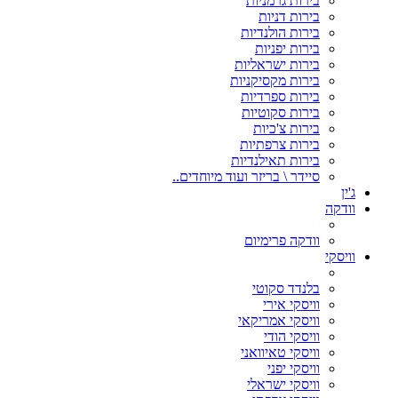
בירות גרמניות
בירות דניות
בירות הולנדיות
בירות יפניות
בירות ישראליות
בירות מקסיקניות
בירות ספרדיות
בירות סקוטיות
בירות צ'כיות
בירות צרפתיות
בירות תאילנדיות
סיידר \ בריזר ועוד מיוחדים..
ג'ין
וודקה
וודקה פרימיום
וויסקי
בלנדד סקוטי
וויסקי אירי
וויסקי אמריקאי
וויסקי הודי
וויסקי טאיוואני
וויסקי יפני
וויסקי ישראלי