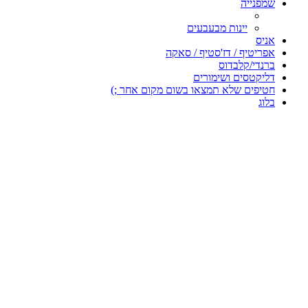
שמפנייה
יינות מבעבעים
אניס
אפריטיף / דז'סטיף / סאקה
ברנדי/קלבדוס
דליקטסים ושימורים
חטיפים שלא תמצאו בשום מקום אחר ;)
בלוג