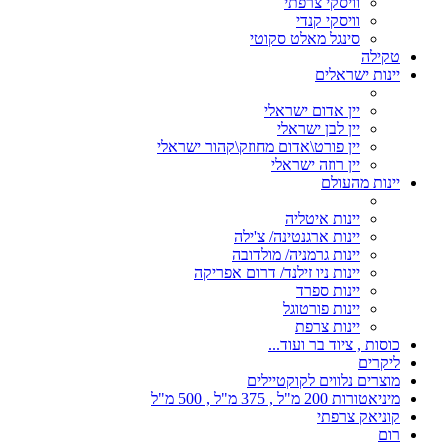
וויסקי צרפתי
וויסקי קנדי
סינגל מאלט סקוטי
טקילה
יינות ישראלים
יין אדום ישראלי
יין לבן ישראלי
יין פורט\אדום מחוזק\קהור ישראלי
יין רוזה ישראלי
יינות מהעולם
יינות איטליה
יינות ארגנטינה/ צ'ילה
יינות גרמניה/ מולדובה
יינות ניו זילנד/ דרום אפריקה
יינות ספרד
יינות פורטוגל
יינות צרפת
כוסות , ציוד בר ועוד...
ליקרים
מוצרים נלווים לקוקטיילים
מיניאטורות 200 מ"ל , 375 מ"ל , 500 מ"ל
קוניאק צרפתי
רום