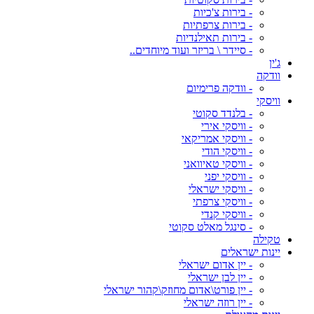
- בירות צ'כיות
- בירות צרפתיות
- בירות תאילנדיות
- סיידר \ בריזר ועוד מיוחדים..
ג'ין
וודקה
- וודקה פרימיום
וויסקי
- בלנדד סקוטי
- וויסקי אירי
- וויסקי אמריקאי
- וויסקי הודי
- וויסקי טאיוואני
- וויסקי יפני
- וויסקי ישראלי
- וויסקי צרפתי
- וויסקי קנדי
- סינגל מאלט סקוטי
טקילה
יינות ישראלים
- יין אדום ישראלי
- יין לבן ישראלי
- יין פורט\אדום מחוזק\קהור ישראלי
- יין רוזה ישראלי