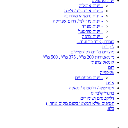
יינות מהעולם
- יינות איטליה
- יינות ארגנטינה/ צ'ילה
- יינות גרמניה/ מולדובה
- יינות ניו זילנד/ דרום אפריקה
- יינות ספרד
- יינות פורטוגל
- יינות צרפת
כוסות , ציוד בר ועוד...
ליקרים
מוצרים נלווים לקוקטיילים
מיניאטורות 200 מ"ל , 375 מ"ל , 500 מ"ל
קוניאק צרפתי
רום
שמפנייה
- יינות מבעבעים
אניס
אפריטיף / דז'סטיף / סאקה
ברנדי/קלבדוס
דליקטסים ושימורים
חטיפים שלא תמצאו בשום מקום אחר ;)
בלוג