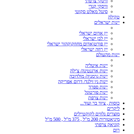
וויסקי צרפתי
וויסקי קנדי
סינגל מאלט סקוטי
טקילה
יינות ישראלים
יין אדום ישראלי
יין לבן ישראלי
יין פורט\אדום מחוזק\קהור ישראלי
יין רוזה ישראלי
יינות מהעולם
יינות איטליה
יינות ארגנטינה/ צ'ילה
יינות גרמניה/ מולדובה
יינות ניו זילנד/ דרום אפריקה
יינות ספרד
יינות פורטוגל
יינות צרפת
כוסות , ציוד בר ועוד...
ליקרים
מוצרים נלווים לקוקטיילים
מיניאטורות 200 מ"ל , 375 מ"ל , 500 מ"ל
קוניאק צרפתי
רום