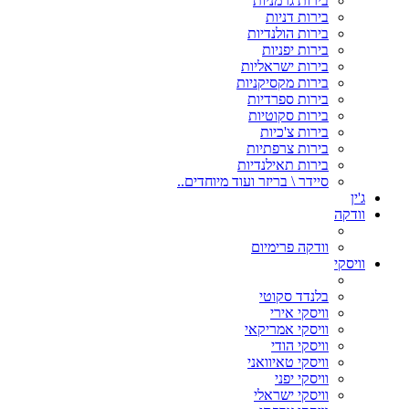
בירות גרמניות
בירות דניות
בירות הולנדיות
בירות יפניות
בירות ישראליות
בירות מקסיקניות
בירות ספרדיות
בירות סקוטיות
בירות צ'כיות
בירות צרפתיות
בירות תאילנדיות
סיידר \ בריזר ועוד מיוחדים..
ג'ין
וודקה
וודקה פרימיום
וויסקי
בלנדד סקוטי
וויסקי אירי
וויסקי אמריקאי
וויסקי הודי
וויסקי טאיוואני
וויסקי יפני
וויסקי ישראלי