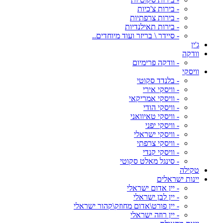
- בירות צ'כיות
- בירות צרפתיות
- בירות תאילנדיות
- סיידר \ בריזר ועוד מיוחדים..
ג'ין
וודקה
- וודקה פרימיום
וויסקי
- בלנדד סקוטי
- וויסקי אירי
- וויסקי אמריקאי
- וויסקי הודי
- וויסקי טאיוואני
- וויסקי יפני
- וויסקי ישראלי
- וויסקי צרפתי
- וויסקי קנדי
- סינגל מאלט סקוטי
טקילה
יינות ישראלים
- יין אדום ישראלי
- יין לבן ישראלי
- יין פורט\אדום מחוזק\קהור ישראלי
- יין רוזה ישראלי