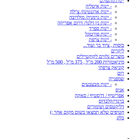
יינות מהעולם
- יינות איטליה
- יינות ארגנטינה/ צ'ילה
- יינות גרמניה/ מולדובה
- יינות ניו זילנד/ דרום אפריקה
- יינות ספרד
- יינות פורטוגל
- יינות צרפת
כוסות , ציוד בר ועוד...
ליקרים
מוצרים נלווים לקוקטיילים
מיניאטורות 200 מ"ל , 375 מ"ל , 500 מ"ל
קוניאק צרפתי
רום
שמפנייה
- יינות מבעבעים
אניס
אפריטיף / דז'סטיף / סאקה
ברנדי/קלבדוס
דליקטסים ושימורים
חטיפים שלא תמצאו בשום מקום אחר ;)
בלוג