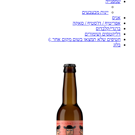
שמפנייה
יינות מבעבעים
אניס
אפריטיף / דז'סטיף / סאקה
ברנדי/קלבדוס
דליקטסים ושימורים
חטיפים שלא תמצאו בשום מקום אחר ;)
בלוג