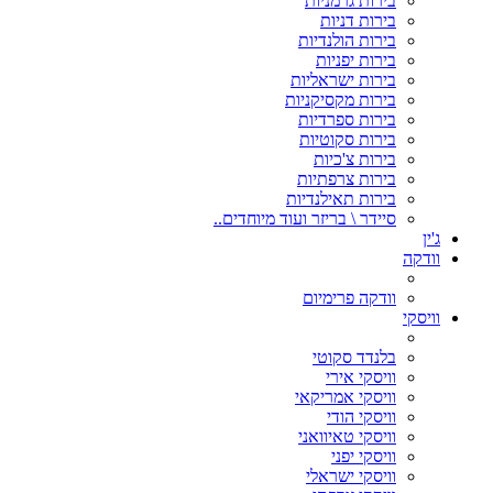
בירות גרמניות
בירות דניות
בירות הולנדיות
בירות יפניות
בירות ישראליות
בירות מקסיקניות
בירות ספרדיות
בירות סקוטיות
בירות צ'כיות
בירות צרפתיות
בירות תאילנדיות
סיידר \ בריזר ועוד מיוחדים..
ג'ין
וודקה
וודקה פרימיום
וויסקי
בלנדד סקוטי
וויסקי אירי
וויסקי אמריקאי
וויסקי הודי
וויסקי טאיוואני
וויסקי יפני
וויסקי ישראלי