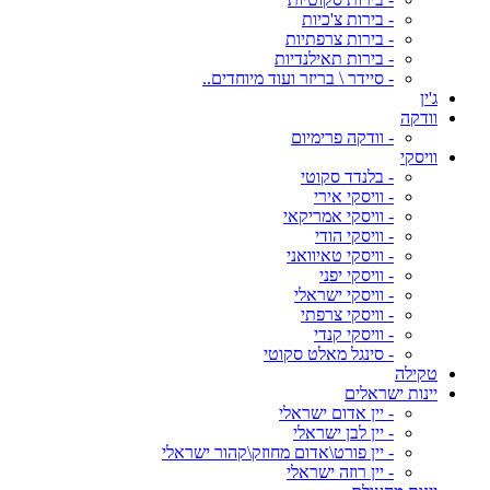
- בירות צ'כיות
- בירות צרפתיות
- בירות תאילנדיות
- סיידר \ בריזר ועוד מיוחדים..
ג'ין
וודקה
- וודקה פרימיום
וויסקי
- בלנדד סקוטי
- וויסקי אירי
- וויסקי אמריקאי
- וויסקי הודי
- וויסקי טאיוואני
- וויסקי יפני
- וויסקי ישראלי
- וויסקי צרפתי
- וויסקי קנדי
- סינגל מאלט סקוטי
טקילה
יינות ישראלים
- יין אדום ישראלי
- יין לבן ישראלי
- יין פורט\אדום מחוזק\קהור ישראלי
- יין רוזה ישראלי