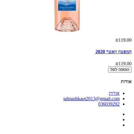
00
₪119.00
המפטון וואטר 2020
ד
00
₪119.00
הוספה לסל
אודות
אודות
talmashkaot2013@gmail.com
036039292