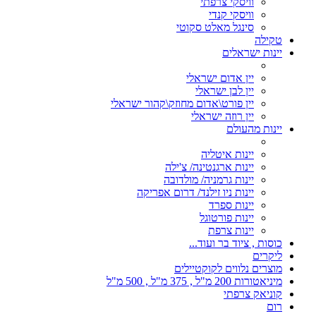
וויסקי צרפתי
וויסקי קנדי
סינגל מאלט סקוטי
טקילה
יינות ישראלים
יין אדום ישראלי
יין לבן ישראלי
יין פורט\אדום מחוזק\קהור ישראלי
יין רוזה ישראלי
יינות מהעולם
יינות איטליה
יינות ארגנטינה/ צ'ילה
יינות גרמניה/ מולדובה
יינות ניו זילנד/ דרום אפריקה
יינות ספרד
יינות פורטוגל
יינות צרפת
כוסות , ציוד בר ועוד...
ליקרים
מוצרים נלווים לקוקטיילים
מיניאטורות 200 מ"ל , 375 מ"ל , 500 מ"ל
קוניאק צרפתי
רום