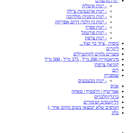
יינות מהעולם
- יינות איטליה
- יינות ארגנטינה/ צ'ילה
- יינות גרמניה/ מולדובה
- יינות ניו זילנד/ דרום אפריקה
- יינות ספרד
- יינות פורטוגל
- יינות צרפת
כוסות , ציוד בר ועוד...
ליקרים
מוצרים נלווים לקוקטיילים
מיניאטורות 200 מ"ל , 375 מ"ל , 500 מ"ל
קוניאק צרפתי
רום
שמפנייה
- יינות מבעבעים
אניס
אפריטיף / דז'סטיף / סאקה
ברנדי/קלבדוס
דליקטסים ושימורים
חטיפים שלא תמצאו בשום מקום אחר ;)
בלוג