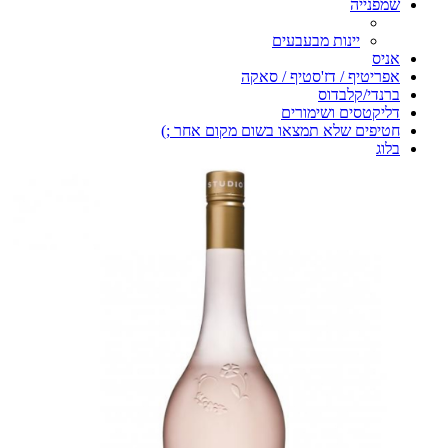
שמפנייה
יינות מבעבעים
אניס
אפריטיף / דז'סטיף / סאקה
ברנדי/קלבדוס
דליקטסים ושימורים
חטיפים שלא תמצאו בשום מקום אחר ;)
בלוג