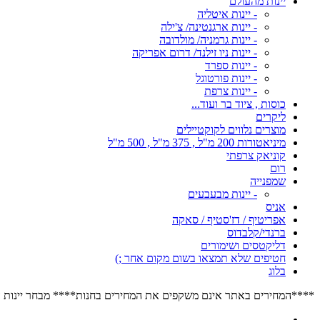
יינות מהעולם
- יינות איטליה
- יינות ארגנטינה/ צ'ילה
- יינות גרמניה/ מולדובה
- יינות ניו זילנד/ דרום אפריקה
- יינות ספרד
- יינות פורטוגל
- יינות צרפת
כוסות , ציוד בר ועוד...
ליקרים
מוצרים נלווים לקוקטיילים
מיניאטורות 200 מ"ל , 375 מ"ל , 500 מ"ל
קוניאק צרפתי
רום
שמפנייה
- יינות מבעבעים
אניס
אפריטיף / דז'סטיף / סאקה
ברנדי/קלבדוס
דליקטסים ושימורים
חטיפים שלא תמצאו בשום מקום אחר ;)
בלוג
****המחירים באתר אינם משקפים את המחירים בחנות**** מבחר יינות הרוזה הגדול בישראל****