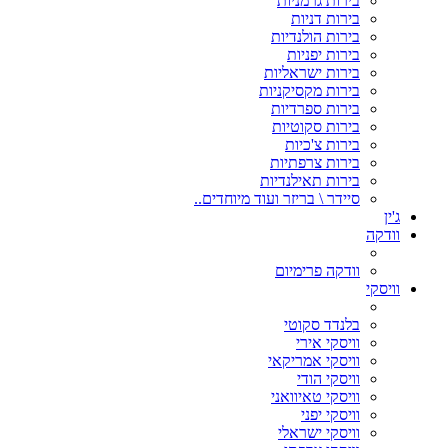
בירות גרמניות
בירות דניות
בירות הולנדיות
בירות יפניות
בירות ישראליות
בירות מקסיקניות
בירות ספרדיות
בירות סקוטיות
בירות צ'כיות
בירות צרפתיות
בירות תאילנדיות
סיידר \ בריזר ועוד מיוחדים..
ג'ין
וודקה
וודקה פרימיום
וויסקי
בלנדד סקוטי
וויסקי אירי
וויסקי אמריקאי
וויסקי הודי
וויסקי טאיוואני
וויסקי יפני
וויסקי ישראלי