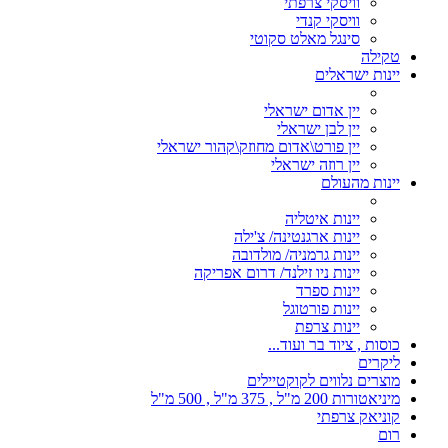
וויסקי צרפתי
וויסקי קנדי
סינגל מאלט סקוטי
טקילה
יינות ישראלים
יין אדום ישראלי
יין לבן ישראלי
יין פורט\אדום מחוזק\קהור ישראלי
יין רוזה ישראלי
יינות מהעולם
יינות איטליה
יינות ארגנטינה/ צ'ילה
יינות גרמניה/ מולדובה
יינות ניו זילנד/ דרום אפריקה
יינות ספרד
יינות פורטוגל
יינות צרפת
כוסות , ציוד בר ועוד...
ליקרים
מוצרים נלווים לקוקטיילים
מיניאטורות 200 מ"ל , 375 מ"ל , 500 מ"ל
קוניאק צרפתי
רום