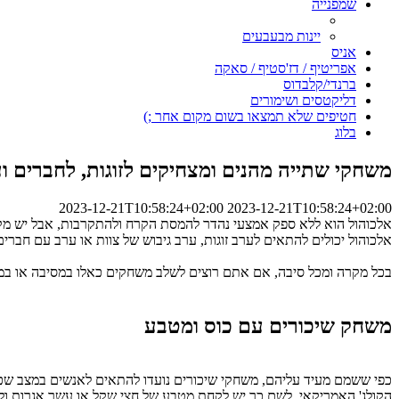
שמפנייה
יינות מבעבעים
אניס
אפריטיף / דז'סטיף / סאקה
ברנדי/קלבדוס
דליקטסים ושימורים
חטיפים שלא תמצאו בשום מקום אחר ;)
בלוג
משחקי שתייה מהנים ומצחיקים לזוגות, לחברים וע
2023-12-21T10:58:24+02:00
2023-12-21T10:58:24+02:00
אלכוהול הוא ללא ספק אמצעי נהדר להמסת הקרח ולהתקרבות, אבל יש מ
אלכוהול יכולים להתאים לערב זוגות, ערב גיבוש של צוות או ערב עם חב
בכל מקרה ומכל סיבה, אם אתם רוצים לשלב משחקים כאלו במסיבה או במ
משחק שיכורים עם כוס ומטבע
כפי ששמם מעיד עליהם, משחקי שיכורים נועדו להתאים לאנשים במצב שכ
הקולג' האמריקאי. לשם כך יש לקחת מטבע של חצי שקל או עשר אגרות ול