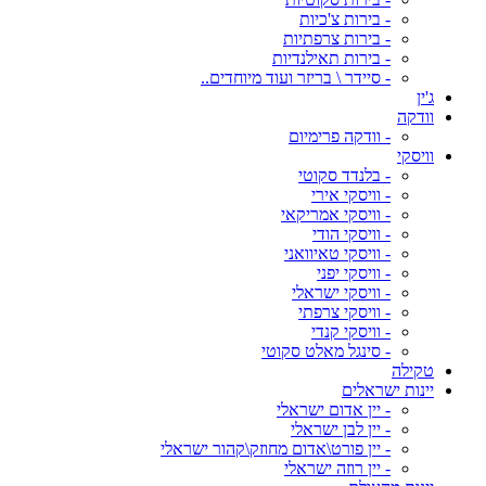
- בירות צ'כיות
- בירות צרפתיות
- בירות תאילנדיות
- סיידר \ בריזר ועוד מיוחדים..
ג'ין
וודקה
- וודקה פרימיום
וויסקי
- בלנדד סקוטי
- וויסקי אירי
- וויסקי אמריקאי
- וויסקי הודי
- וויסקי טאיוואני
- וויסקי יפני
- וויסקי ישראלי
- וויסקי צרפתי
- וויסקי קנדי
- סינגל מאלט סקוטי
טקילה
יינות ישראלים
- יין אדום ישראלי
- יין לבן ישראלי
- יין פורט\אדום מחוזק\קהור ישראלי
- יין רוזה ישראלי