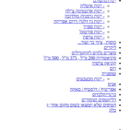
יינות מהעולם
- יינות איטליה
- יינות ארגנטינה/ צ'ילה
- יינות גרמניה/ מולדובה
- יינות ניו זילנד/ דרום אפריקה
- יינות ספרד
- יינות פורטוגל
- יינות צרפת
כוסות , ציוד בר ועוד...
ליקרים
מוצרים נלווים לקוקטיילים
מיניאטורות 200 מ"ל , 375 מ"ל , 500 מ"ל
קוניאק צרפתי
רום
שמפנייה
- יינות מבעבעים
אניס
אפריטיף / דז'סטיף / סאקה
ברנדי/קלבדוס
דליקטסים ושימורים
חטיפים שלא תמצאו בשום מקום אחר ;)
בלוג