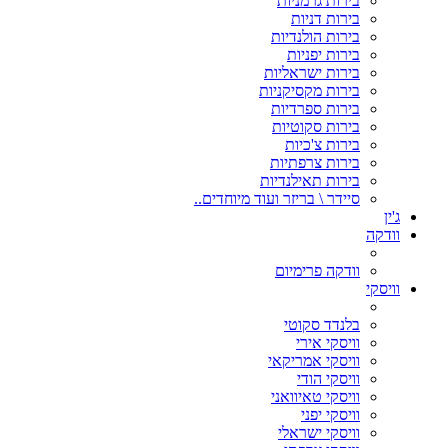
בירות גרמניות
בירות דניות
בירות הולנדיות
בירות יפניות
בירות ישראליות
בירות מקסיקניות
בירות ספרדיות
בירות סקוטיות
בירות צ'כיות
בירות צרפתיות
בירות תאילנדיות
סיידר \ בריזר ועוד מיוחדים..
ג'ין
וודקה
וודקה פרימיום
וויסקי
בלנדד סקוטי
וויסקי אירי
וויסקי אמריקאי
וויסקי הודי
וויסקי טאיוואני
וויסקי יפני
וויסקי ישראלי