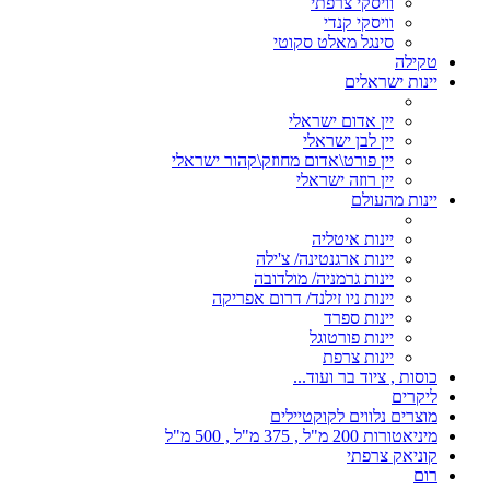
וויסקי צרפתי
וויסקי קנדי
סינגל מאלט סקוטי
טקילה
יינות ישראלים
יין אדום ישראלי
יין לבן ישראלי
יין פורט\אדום מחוזק\קהור ישראלי
יין רוזה ישראלי
יינות מהעולם
יינות איטליה
יינות ארגנטינה/ צ'ילה
יינות גרמניה/ מולדובה
יינות ניו זילנד/ דרום אפריקה
יינות ספרד
יינות פורטוגל
יינות צרפת
כוסות , ציוד בר ועוד...
ליקרים
מוצרים נלווים לקוקטיילים
מיניאטורות 200 מ"ל , 375 מ"ל , 500 מ"ל
קוניאק צרפתי
רום