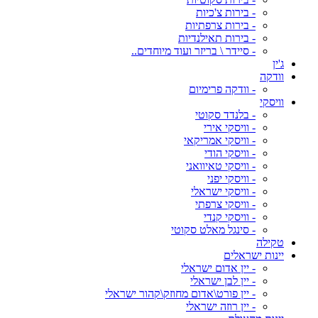
- בירות צ'כיות
- בירות צרפתיות
- בירות תאילנדיות
- סיידר \ בריזר ועוד מיוחדים..
ג'ין
וודקה
- וודקה פרימיום
וויסקי
- בלנדד סקוטי
- וויסקי אירי
- וויסקי אמריקאי
- וויסקי הודי
- וויסקי טאיוואני
- וויסקי יפני
- וויסקי ישראלי
- וויסקי צרפתי
- וויסקי קנדי
- סינגל מאלט סקוטי
טקילה
יינות ישראלים
- יין אדום ישראלי
- יין לבן ישראלי
- יין פורט\אדום מחוזק\קהור ישראלי
- יין רוזה ישראלי