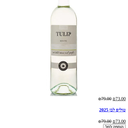
00
₪79.00
₪73.00
טוליפ לבן 2025
הר
00
₪79.00
₪73.00
הוספה לסל