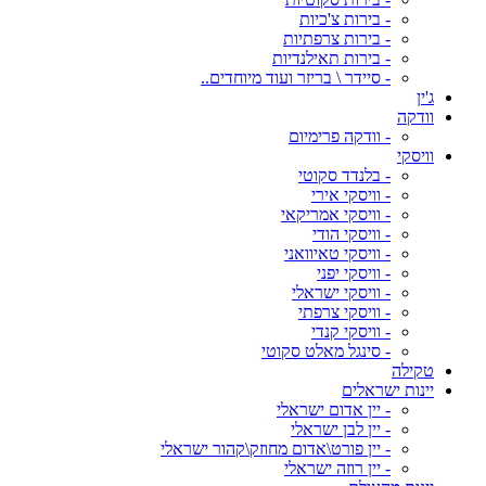
- בירות צ'כיות
- בירות צרפתיות
- בירות תאילנדיות
- סיידר \ בריזר ועוד מיוחדים..
ג'ין
וודקה
- וודקה פרימיום
וויסקי
- בלנדד סקוטי
- וויסקי אירי
- וויסקי אמריקאי
- וויסקי הודי
- וויסקי טאיוואני
- וויסקי יפני
- וויסקי ישראלי
- וויסקי צרפתי
- וויסקי קנדי
- סינגל מאלט סקוטי
טקילה
יינות ישראלים
- יין אדום ישראלי
- יין לבן ישראלי
- יין פורט\אדום מחוזק\קהור ישראלי
- יין רוזה ישראלי