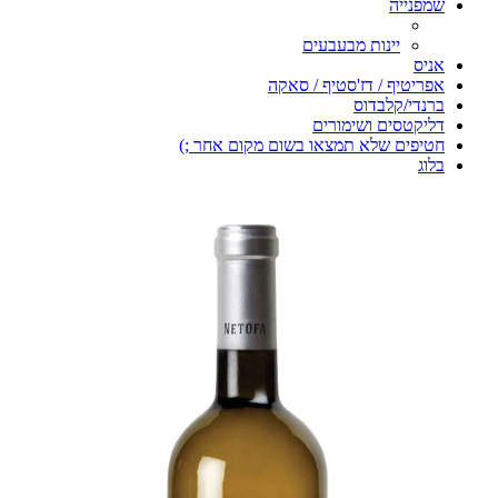
שמפנייה
יינות מבעבעים
אניס
אפריטיף / דז'סטיף / סאקה
ברנדי/קלבדוס
דליקטסים ושימורים
חטיפים שלא תמצאו בשום מקום אחר ;)
בלוג