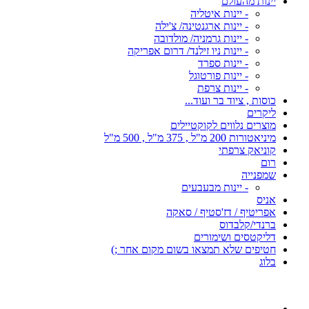
יינות מהעולם
- יינות איטליה
- יינות ארגנטינה/ צ'ילה
- יינות גרמניה/ מולדובה
- יינות ניו זילנד/ דרום אפריקה
- יינות ספרד
- יינות פורטוגל
- יינות צרפת
כוסות , ציוד בר ועוד...
ליקרים
מוצרים נלווים לקוקטיילים
מיניאטורות 200 מ"ל , 375 מ"ל , 500 מ"ל
קוניאק צרפתי
רום
שמפנייה
- יינות מבעבעים
אניס
אפריטיף / דז'סטיף / סאקה
ברנדי/קלבדוס
דליקטסים ושימורים
חטיפים שלא תמצאו בשום מקום אחר ;)
בלוג