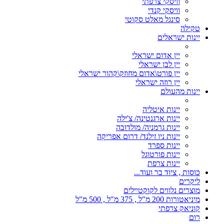
וויסקי צרפתי
וויסקי קנדי
סינגל מאלט סקוטי
טקילה
יינות ישראלים
יין אדום ישראלי
יין לבן ישראלי
יין פורט\אדום מחוזק\קהור ישראלי
יין רוזה ישראלי
יינות מהעולם
יינות איטליה
יינות ארגנטינה/ צ'ילה
יינות גרמניה/ מולדובה
יינות ניו זילנד/ דרום אפריקה
יינות ספרד
יינות פורטוגל
יינות צרפת
כוסות , ציוד בר ועוד...
ליקרים
מוצרים נלווים לקוקטיילים
מיניאטורות 200 מ"ל , 375 מ"ל , 500 מ"ל
קוניאק צרפתי
רום