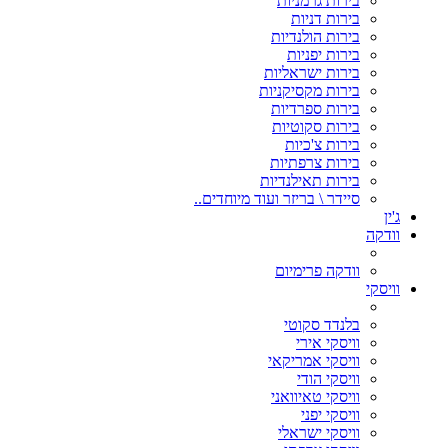
בירות גרמניות
בירות דניות
בירות הולנדיות
בירות יפניות
בירות ישראליות
בירות מקסיקניות
בירות ספרדיות
בירות סקוטיות
בירות צ'כיות
בירות צרפתיות
בירות תאילנדיות
סיידר \ בריזר ועוד מיוחדים..
ג'ין
וודקה
וודקה פרימיום
וויסקי
בלנדד סקוטי
וויסקי אירי
וויסקי אמריקאי
וויסקי הודי
וויסקי טאיוואני
וויסקי יפני
וויסקי ישראלי