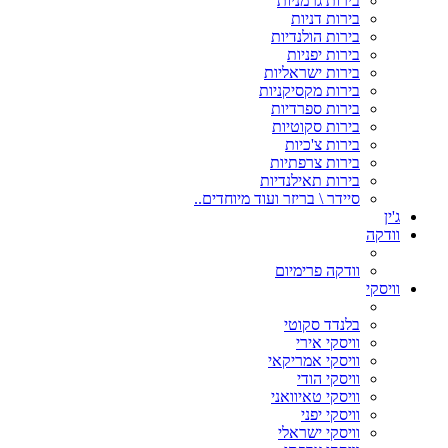
בירות גרמניות
בירות דניות
בירות הולנדיות
בירות יפניות
בירות ישראליות
בירות מקסיקניות
בירות ספרדיות
בירות סקוטיות
בירות צ'כיות
בירות צרפתיות
בירות תאילנדיות
סיידר \ בריזר ועוד מיוחדים..
ג'ין
וודקה
וודקה פרימיום
וויסקי
בלנדד סקוטי
וויסקי אירי
וויסקי אמריקאי
וויסקי הודי
וויסקי טאיוואני
וויסקי יפני
וויסקי ישראלי