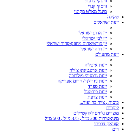
וויסקי צרפתי
וויסקי קנדי
סינגל מאלט סקוטי
טקילה
יינות ישראלים
יין אדום ישראלי
יין לבן ישראלי
יין פורט\אדום מחוזק\קהור ישראלי
יין רוזה ישראלי
יינות מהעולם
יינות איטליה
יינות ארגנטינה/ צ'ילה
יינות גרמניה/ מולדובה
יינות ניו זילנד/ דרום אפריקה
יינות ספרד
יינות פורטוגל
יינות צרפת
כוסות , ציוד בר ועוד...
ליקרים
מוצרים נלווים לקוקטיילים
מיניאטורות 200 מ"ל , 375 מ"ל , 500 מ"ל
קוניאק צרפתי
רום