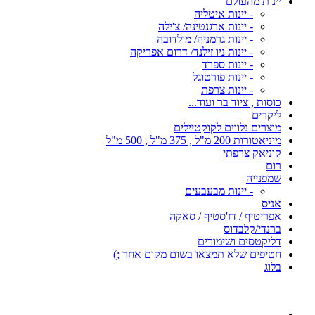
יינות מהעולם
- יינות איטליה
- יינות ארגנטינה/ צ'ילה
- יינות גרמניה/ מולדובה
- יינות ניו זילנד/ דרום אפריקה
- יינות ספרד
- יינות פורטוגל
- יינות צרפת
כוסות , ציוד בר ועוד...
ליקרים
מוצרים נלווים לקוקטיילים
מיניאטורות 200 מ"ל , 375 מ"ל , 500 מ"ל
קוניאק צרפתי
רום
שמפנייה
- יינות מבעבעים
אניס
אפריטיף / דז'סטיף / סאקה
ברנדי/קלבדוס
דליקטסים ושימורים
חטיפים שלא תמצאו בשום מקום אחר ;)
בלוג