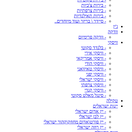
- בירות צ'כיות
- בירות צרפתיות
- בירות תאילנדיות
- סיידר \ בריזר ועוד מיוחדים..
ג'ין
וודקה
- וודקה פרימיום
וויסקי
- בלנדד סקוטי
- וויסקי אירי
- וויסקי אמריקאי
- וויסקי הודי
- וויסקי טאיוואני
- וויסקי יפני
- וויסקי ישראלי
- וויסקי צרפתי
- וויסקי קנדי
- סינגל מאלט סקוטי
טקילה
יינות ישראלים
- יין אדום ישראלי
- יין לבן ישראלי
- יין פורט\אדום מחוזק\קהור ישראלי
- יין רוזה ישראלי