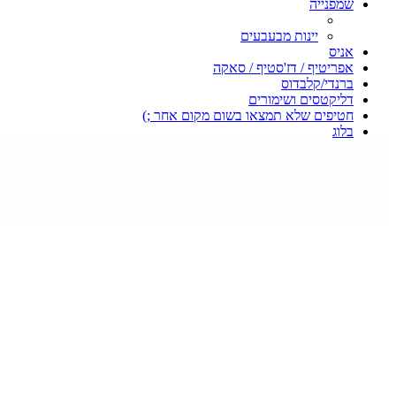
שמפנייה
יינות מבעבעים
אניס
אפריטיף / דז'סטיף / סאקה
ברנדי/קלבדוס
דליקטסים ושימורים
חטיפים שלא תמצאו בשום מקום אחר ;)
בלוג