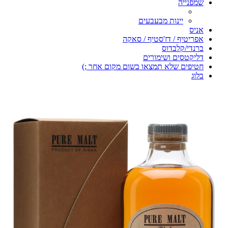
שמפנייה
יינות מבעבעים
אניס
אפריטיף / דז'סטיף / סאקה
ברנדי/קלבדוס
דליקטסים ושימורים
חטיפים שלא תמצאו בשום מקום אחר ;)
בלוג