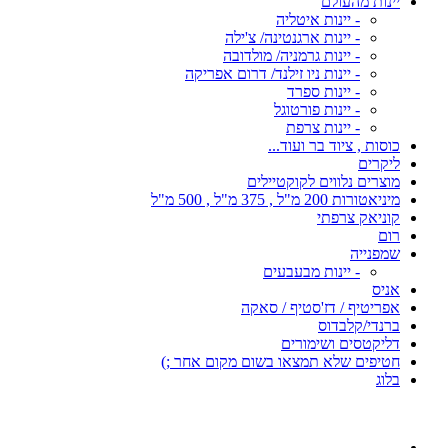
יינות מהעולם
- יינות איטליה
- יינות ארגנטינה/ צ'ילה
- יינות גרמניה/ מולדובה
- יינות ניו זילנד/ דרום אפריקה
- יינות ספרד
- יינות פורטוגל
- יינות צרפת
כוסות , ציוד בר ועוד...
ליקרים
מוצרים נלווים לקוקטיילים
מיניאטורות 200 מ"ל , 375 מ"ל , 500 מ"ל
קוניאק צרפתי
רום
שמפנייה
- יינות מבעבעים
אניס
אפריטיף / דז'סטיף / סאקה
ברנדי/קלבדוס
דליקטסים ושימורים
חטיפים שלא תמצאו בשום מקום אחר ;)
בלוג