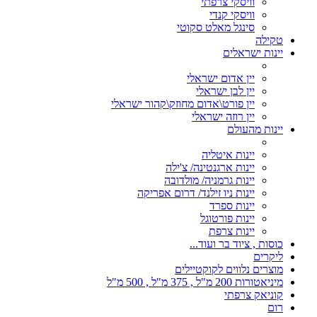
וויסקי צרפתי
וויסקי קנדי
סינגל מאלט סקוטי
טקילה
יינות ישראלים
יין אדום ישראלי
יין לבן ישראלי
יין פורט\אדום מחוזק\קהור ישראלי
יין רוזה ישראלי
יינות מהעולם
יינות איטליה
יינות ארגנטינה/ צ'ילה
יינות גרמניה/ מולדובה
יינות ניו זילנד/ דרום אפריקה
יינות ספרד
יינות פורטוגל
יינות צרפת
כוסות , ציוד בר ועוד...
ליקרים
מוצרים נלווים לקוקטיילים
מיניאטורות 200 מ"ל , 375 מ"ל , 500 מ"ל
קוניאק צרפתי
רום