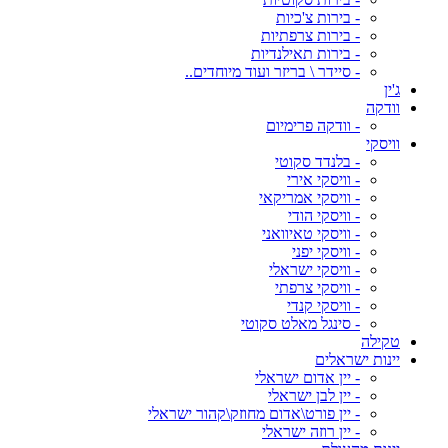
- בירות צ'כיות
- בירות צרפתיות
- בירות תאילנדיות
- סיידר \ בריזר ועוד מיוחדים..
ג'ין
וודקה
- וודקה פרימיום
וויסקי
- בלנדד סקוטי
- וויסקי אירי
- וויסקי אמריקאי
- וויסקי הודי
- וויסקי טאיוואני
- וויסקי יפני
- וויסקי ישראלי
- וויסקי צרפתי
- וויסקי קנדי
- סינגל מאלט סקוטי
טקילה
יינות ישראלים
- יין אדום ישראלי
- יין לבן ישראלי
- יין פורט\אדום מחוזק\קהור ישראלי
- יין רוזה ישראלי