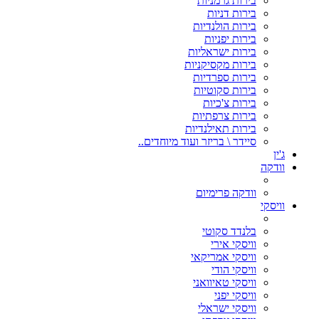
בירות גרמניות
בירות דניות
בירות הולנדיות
בירות יפניות
בירות ישראליות
בירות מקסיקניות
בירות ספרדיות
בירות סקוטיות
בירות צ'כיות
בירות צרפתיות
בירות תאילנדיות
סיידר \ בריזר ועוד מיוחדים..
ג'ין
וודקה
וודקה פרימיום
וויסקי
בלנדד סקוטי
וויסקי אירי
וויסקי אמריקאי
וויסקי הודי
וויסקי טאיוואני
וויסקי יפני
וויסקי ישראלי