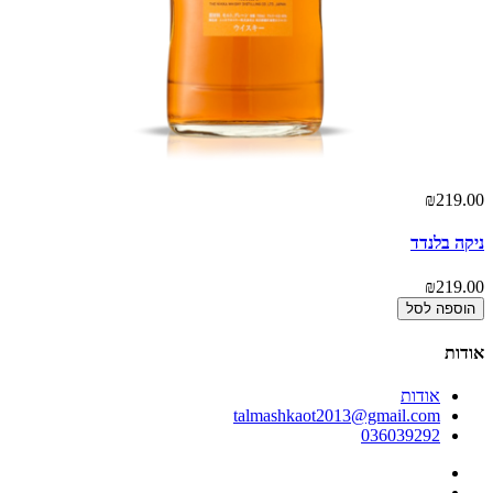
00
₪219.00
ניקה בלנדד
ני
00
₪219.00
הוספה לסל
אודות
אודות
talmashkaot2013@gmail.com
036039292