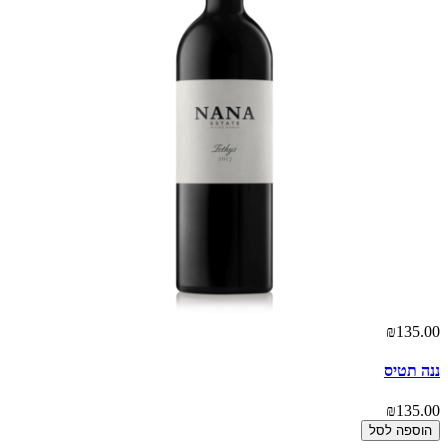
00
₪135.00
ננה תטיס
ננ
00
₪135.00
הוספה לסל