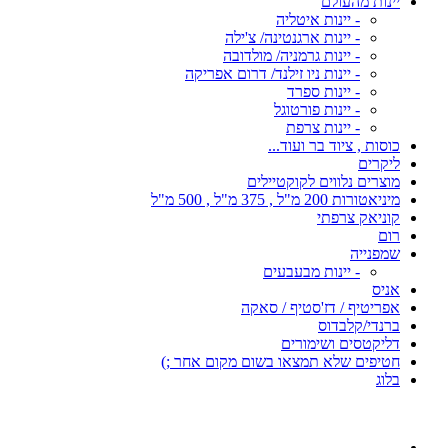
יינות מהעולם
- יינות איטליה
- יינות ארגנטינה/ צ'ילה
- יינות גרמניה/ מולדובה
- יינות ניו זילנד/ דרום אפריקה
- יינות ספרד
- יינות פורטוגל
- יינות צרפת
כוסות , ציוד בר ועוד...
ליקרים
מוצרים נלווים לקוקטיילים
מיניאטורות 200 מ"ל , 375 מ"ל , 500 מ"ל
קוניאק צרפתי
רום
שמפנייה
- יינות מבעבעים
אניס
אפריטיף / דז'סטיף / סאקה
ברנדי/קלבדוס
דליקטסים ושימורים
חטיפים שלא תמצאו בשום מקום אחר ;)
בלוג