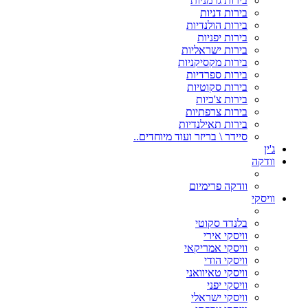
בירות גרמניות
בירות דניות
בירות הולנדיות
בירות יפניות
בירות ישראליות
בירות מקסיקניות
בירות ספרדיות
בירות סקוטיות
בירות צ'כיות
בירות צרפתיות
בירות תאילנדיות
סיידר \ בריזר ועוד מיוחדים..
ג'ין
וודקה
וודקה פרימיום
וויסקי
בלנדד סקוטי
וויסקי אירי
וויסקי אמריקאי
וויסקי הודי
וויסקי טאיוואני
וויסקי יפני
וויסקי ישראלי