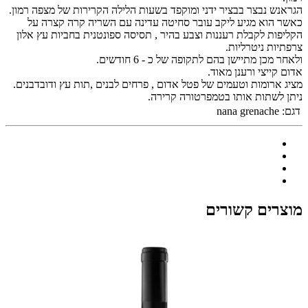
הגראנש נבצר בבציר ידני ומוקפד בשעות הלילה הקרירות של מצפה רמון.
כאשר הוא מגיע ליקב עובר סחיטה עדינה עם השריה קרה קצרה על
הקליפות לקבלת רעננות וצבע בהיר , תסיסה ספונטנית בחביות עץ אלון
צרפתיות ניטרליות.
ולאחר מכן מתיישן בהם לתקופה של כ - 6 חודשים.
אדום קייצי ורענן מאוד.
מציג ארומות וטעמים של פטל אדום , פרחים לבנים ,תות עץ ודובדבנים.
ניתן לשתות אותו בטמפרטורה קרירה.
דגם:
nana grenache
מוצרים קשורים