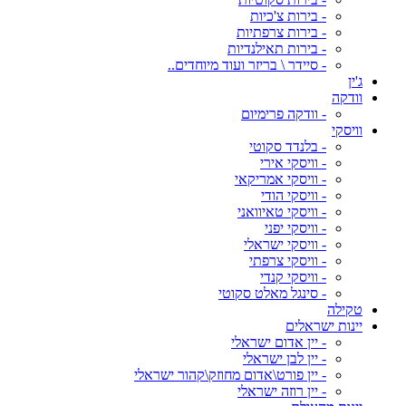
- בירות צ'כיות
- בירות צרפתיות
- בירות תאילנדיות
- סיידר \ בריזר ועוד מיוחדים..
ג'ין
וודקה
- וודקה פרימיום
וויסקי
- בלנדד סקוטי
- וויסקי אירי
- וויסקי אמריקאי
- וויסקי הודי
- וויסקי טאיוואני
- וויסקי יפני
- וויסקי ישראלי
- וויסקי צרפתי
- וויסקי קנדי
- סינגל מאלט סקוטי
טקילה
יינות ישראלים
- יין אדום ישראלי
- יין לבן ישראלי
- יין פורט\אדום מחוזק\קהור ישראלי
- יין רוזה ישראלי