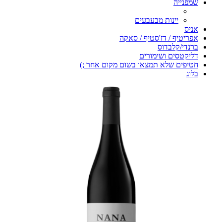
שמפנייה
יינות מבעבעים
אניס
אפריטיף / דז'סטיף / סאקה
ברנדי/קלבדוס
דליקטסים ושימורים
חטיפים שלא תמצאו בשום מקום אחר ;)
בלוג