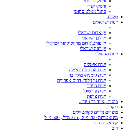
וויסקי צרפתי
וויסקי קנדי
סינגל מאלט סקוטי
טקילה
יינות ישראלים
יין אדום ישראלי
יין לבן ישראלי
יין פורט\אדום מחוזק\קהור ישראלי
יין רוזה ישראלי
יינות מהעולם
יינות איטליה
יינות ארגנטינה/ צ'ילה
יינות גרמניה/ מולדובה
יינות ניו זילנד/ דרום אפריקה
יינות ספרד
יינות פורטוגל
יינות צרפת
כוסות , ציוד בר ועוד...
ליקרים
מוצרים נלווים לקוקטיילים
מיניאטורות 200 מ"ל , 375 מ"ל , 500 מ"ל
קוניאק צרפתי
רום