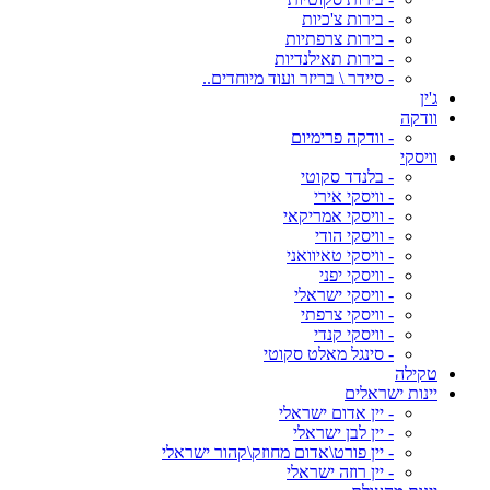
- בירות צ'כיות
- בירות צרפתיות
- בירות תאילנדיות
- סיידר \ בריזר ועוד מיוחדים..
ג'ין
וודקה
- וודקה פרימיום
וויסקי
- בלנדד סקוטי
- וויסקי אירי
- וויסקי אמריקאי
- וויסקי הודי
- וויסקי טאיוואני
- וויסקי יפני
- וויסקי ישראלי
- וויסקי צרפתי
- וויסקי קנדי
- סינגל מאלט סקוטי
טקילה
יינות ישראלים
- יין אדום ישראלי
- יין לבן ישראלי
- יין פורט\אדום מחוזק\קהור ישראלי
- יין רוזה ישראלי