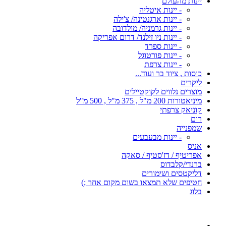
יינות מהעולם
- יינות איטליה
- יינות ארגנטינה/ צ'ילה
- יינות גרמניה/ מולדובה
- יינות ניו זילנד/ דרום אפריקה
- יינות ספרד
- יינות פורטוגל
- יינות צרפת
כוסות , ציוד בר ועוד...
ליקרים
מוצרים נלווים לקוקטיילים
מיניאטורות 200 מ"ל , 375 מ"ל , 500 מ"ל
קוניאק צרפתי
רום
שמפנייה
- יינות מבעבעים
אניס
אפריטיף / דז'סטיף / סאקה
ברנדי/קלבדוס
דליקטסים ושימורים
חטיפים שלא תמצאו בשום מקום אחר ;)
בלוג