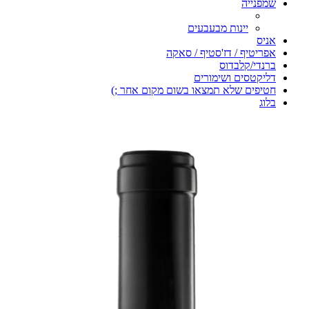
שמפנייה
יינות מבעבעים
אניס
אפריטיף / דז'סטיף / סאקה
ברנדי/קלבדוס
דליקטסים ושימורים
חטיפים שלא תמצאו בשום מקום אחר ;)
בלוג