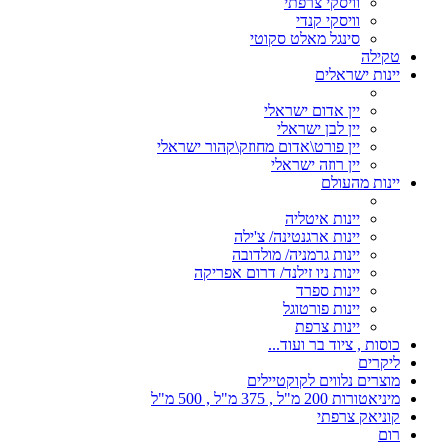
וויסקי צרפתי
וויסקי קנדי
סינגל מאלט סקוטי
טקילה
יינות ישראלים
יין אדום ישראלי
יין לבן ישראלי
יין פורט\אדום מחוזק\קהור ישראלי
יין רוזה ישראלי
יינות מהעולם
יינות איטליה
יינות ארגנטינה/ צ'ילה
יינות גרמניה/ מולדובה
יינות ניו זילנד/ דרום אפריקה
יינות ספרד
יינות פורטוגל
יינות צרפת
כוסות , ציוד בר ועוד...
ליקרים
מוצרים נלווים לקוקטיילים
מיניאטורות 200 מ"ל , 375 מ"ל , 500 מ"ל
קוניאק צרפתי
רום