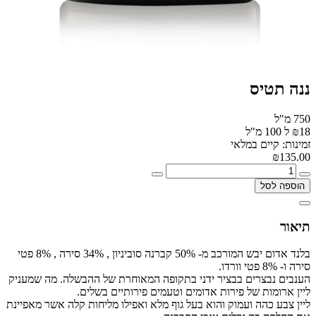
ננה תטיס
750 מ"ל
₪18 ל 100 מ"ל
זמינות: קיים במלאי
₪135.00
הוספה לסל
תיאור
בלנד אדום יבש המורכב מ- 50% קברנה סוביניון , 34% סירה , 8% פטי
סירה ו- 8% פטי וורדו.
הענבים נבצרים בבציר ידני בתקופה המאוחרת של ההבשלה. מה שמעניק
ליין ארומות של פירות אדומים וטעמים פירותיים בשלים.
ליין צבע כהה ועמוק והוא בעל גוף מלא ואפילו מליחות קלה אשר מאפיינת