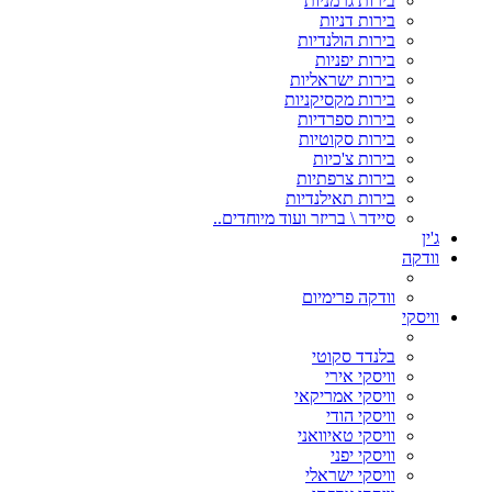
בירות גרמניות
בירות דניות
בירות הולנדיות
בירות יפניות
בירות ישראליות
בירות מקסיקניות
בירות ספרדיות
בירות סקוטיות
בירות צ'כיות
בירות צרפתיות
בירות תאילנדיות
סיידר \ בריזר ועוד מיוחדים..
ג'ין
וודקה
וודקה פרימיום
וויסקי
בלנדד סקוטי
וויסקי אירי
וויסקי אמריקאי
וויסקי הודי
וויסקי טאיוואני
וויסקי יפני
וויסקי ישראלי