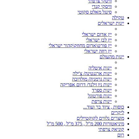
וויסקי צרפתי
וויסקי קנדי
סינגל מאלט סקוטי
טקילה
יינות ישראלים
יין אדום ישראלי
יין לבן ישראלי
יין פורט\אדום מחוזק\קהור ישראלי
יין רוזה ישראלי
יינות מהעולם
יינות איטליה
יינות ארגנטינה/ צ'ילה
יינות גרמניה/ מולדובה
יינות ניו זילנד/ דרום אפריקה
יינות ספרד
יינות פורטוגל
יינות צרפת
כוסות , ציוד בר ועוד...
ליקרים
מוצרים נלווים לקוקטיילים
מיניאטורות 200 מ"ל , 375 מ"ל , 500 מ"ל
קוניאק צרפתי
רום