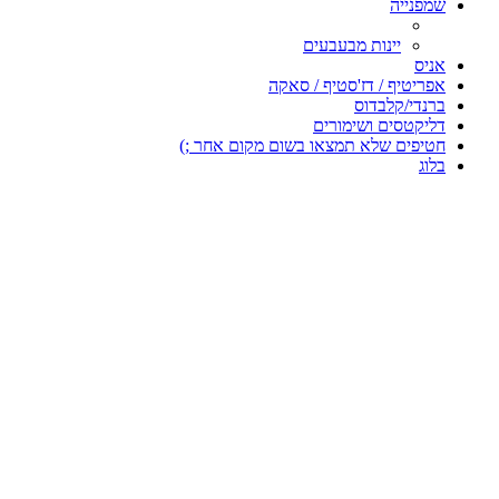
שמפנייה
יינות מבעבעים
אניס
אפריטיף / דז'סטיף / סאקה
ברנדי/קלבדוס
דליקטסים ושימורים
חטיפים שלא תמצאו בשום מקום אחר ;)
בלוג