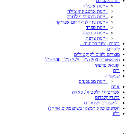
יינות מהעולם
- יינות איטליה
- יינות ארגנטינה/ צ'ילה
- יינות גרמניה/ מולדובה
- יינות ניו זילנד/ דרום אפריקה
- יינות ספרד
- יינות פורטוגל
- יינות צרפת
כוסות , ציוד בר ועוד...
ליקרים
מוצרים נלווים לקוקטיילים
מיניאטורות 200 מ"ל , 375 מ"ל , 500 מ"ל
קוניאק צרפתי
רום
שמפנייה
- יינות מבעבעים
אניס
אפריטיף / דז'סטיף / סאקה
ברנדי/קלבדוס
דליקטסים ושימורים
חטיפים שלא תמצאו בשום מקום אחר ;)
בלוג