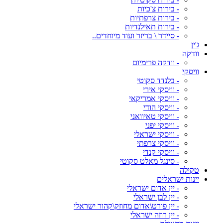
- בירות צ'כיות
- בירות צרפתיות
- בירות תאילנדיות
- סיידר \ בריזר ועוד מיוחדים..
ג'ין
וודקה
- וודקה פרימיום
וויסקי
- בלנדד סקוטי
- וויסקי אירי
- וויסקי אמריקאי
- וויסקי הודי
- וויסקי טאיוואני
- וויסקי יפני
- וויסקי ישראלי
- וויסקי צרפתי
- וויסקי קנדי
- סינגל מאלט סקוטי
טקילה
יינות ישראלים
- יין אדום ישראלי
- יין לבן ישראלי
- יין פורט\אדום מחוזק\קהור ישראלי
- יין רוזה ישראלי