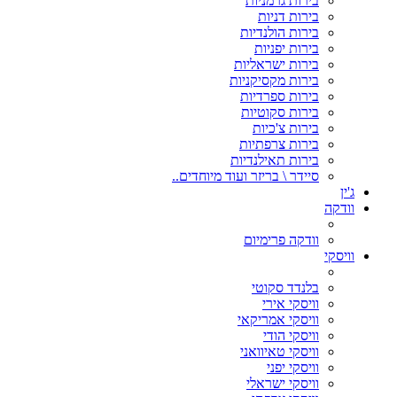
בירות גרמניות
בירות דניות
בירות הולנדיות
בירות יפניות
בירות ישראליות
בירות מקסיקניות
בירות ספרדיות
בירות סקוטיות
בירות צ'כיות
בירות צרפתיות
בירות תאילנדיות
סיידר \ בריזר ועוד מיוחדים..
ג'ין
וודקה
וודקה פרימיום
וויסקי
בלנדד סקוטי
וויסקי אירי
וויסקי אמריקאי
וויסקי הודי
וויסקי טאיוואני
וויסקי יפני
וויסקי ישראלי