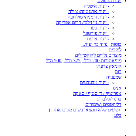
יינות מהעולם
- יינות איטליה
- יינות ארגנטינה/ צ'ילה
- יינות גרמניה/ מולדובה
- יינות ניו זילנד/ דרום אפריקה
- יינות ספרד
- יינות פורטוגל
- יינות צרפת
כוסות , ציוד בר ועוד...
ליקרים
מוצרים נלווים לקוקטיילים
מיניאטורות 200 מ"ל , 375 מ"ל , 500 מ"ל
קוניאק צרפתי
רום
שמפנייה
- יינות מבעבעים
אניס
אפריטיף / דז'סטיף / סאקה
ברנדי/קלבדוס
דליקטסים ושימורים
חטיפים שלא תמצאו בשום מקום אחר ;)
בלוג