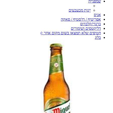
שמפנייה
יינות מבעבעים
אניס
אפריטיף / דז'סטיף / סאקה
ברנדי/קלבדוס
דליקטסים ושימורים
חטיפים שלא תמצאו בשום מקום אחר ;)
בלוג