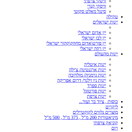
וויסקי צרפתי
וויסקי קנדי
סינגל מאלט סקוטי
טקילה
יינות ישראלים
יין אדום ישראלי
יין לבן ישראלי
יין פורט\אדום מחוזק\קהור ישראלי
יין רוזה ישראלי
יינות מהעולם
יינות איטליה
יינות ארגנטינה/ צ'ילה
יינות גרמניה/ מולדובה
יינות ניו זילנד/ דרום אפריקה
יינות ספרד
יינות פורטוגל
יינות צרפת
כוסות , ציוד בר ועוד...
ליקרים
מוצרים נלווים לקוקטיילים
מיניאטורות 200 מ"ל , 375 מ"ל , 500 מ"ל
קוניאק צרפתי
רום