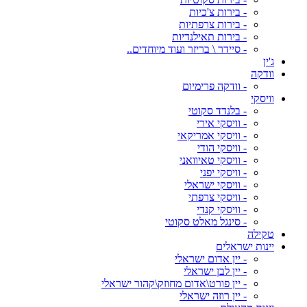
- בירות צ'כיות
- בירות צרפתיות
- בירות תאילנדיות
- סיידר \ בריזר ועוד מיוחדים..
ג'ין
וודקה
- וודקה פרימיום
וויסקי
- בלנדד סקוטי
- וויסקי אירי
- וויסקי אמריקאי
- וויסקי הודי
- וויסקי טאיוואני
- וויסקי יפני
- וויסקי ישראלי
- וויסקי צרפתי
- וויסקי קנדי
- סינגל מאלט סקוטי
טקילה
יינות ישראלים
- יין אדום ישראלי
- יין לבן ישראלי
- יין פורט\אדום מחוזק\קהור ישראלי
- יין רוזה ישראלי