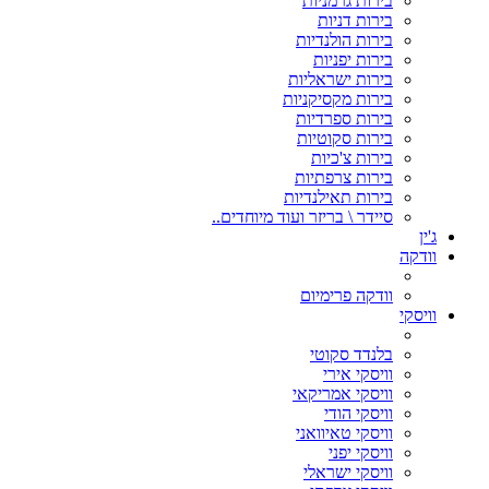
בירות גרמניות
בירות דניות
בירות הולנדיות
בירות יפניות
בירות ישראליות
בירות מקסיקניות
בירות ספרדיות
בירות סקוטיות
בירות צ'כיות
בירות צרפתיות
בירות תאילנדיות
סיידר \ בריזר ועוד מיוחדים..
ג'ין
וודקה
וודקה פרימיום
וויסקי
בלנדד סקוטי
וויסקי אירי
וויסקי אמריקאי
וויסקי הודי
וויסקי טאיוואני
וויסקי יפני
וויסקי ישראלי