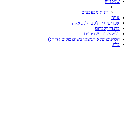
שמפנייה
יינות מבעבעים
אניס
אפריטיף / דז'סטיף / סאקה
ברנדי/קלבדוס
דליקטסים ושימורים
חטיפים שלא תמצאו בשום מקום אחר ;)
בלוג