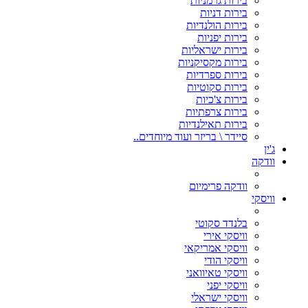
בירות גרמניות
בירות דניות
בירות הולנדיות
בירות יפניות
בירות ישראליות
בירות מקסיקניות
בירות ספרדיות
בירות סקוטיות
בירות צ'כיות
בירות צרפתיות
בירות תאילנדיות
סיידר \ בריזר ועוד מיוחדים..
ג'ין
וודקה
וודקה פרימיום
וויסקי
בלנדד סקוטי
וויסקי אירי
וויסקי אמריקאי
וויסקי הודי
וויסקי טאיוואני
וויסקי יפני
וויסקי ישראלי