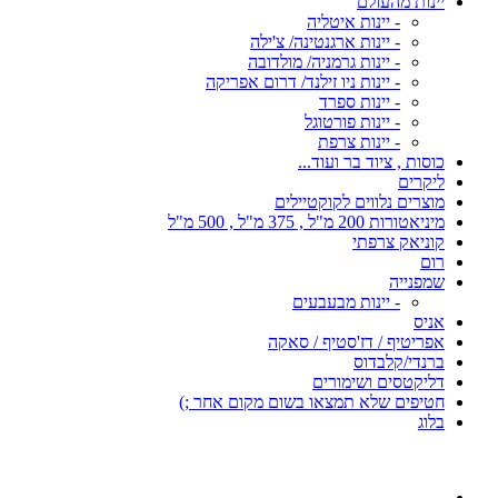
יינות מהעולם
- יינות איטליה
- יינות ארגנטינה/ צ'ילה
- יינות גרמניה/ מולדובה
- יינות ניו זילנד/ דרום אפריקה
- יינות ספרד
- יינות פורטוגל
- יינות צרפת
כוסות , ציוד בר ועוד...
ליקרים
מוצרים נלווים לקוקטיילים
מיניאטורות 200 מ"ל , 375 מ"ל , 500 מ"ל
קוניאק צרפתי
רום
שמפנייה
- יינות מבעבעים
אניס
אפריטיף / דז'סטיף / סאקה
ברנדי/קלבדוס
דליקטסים ושימורים
חטיפים שלא תמצאו בשום מקום אחר ;)
בלוג