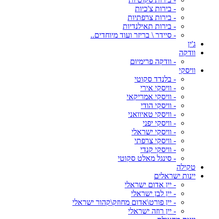
- בירות צ'כיות
- בירות צרפתיות
- בירות תאילנדיות
- סיידר \ בריזר ועוד מיוחדים..
ג'ין
וודקה
- וודקה פרימיום
וויסקי
- בלנדד סקוטי
- וויסקי אירי
- וויסקי אמריקאי
- וויסקי הודי
- וויסקי טאיוואני
- וויסקי יפני
- וויסקי ישראלי
- וויסקי צרפתי
- וויסקי קנדי
- סינגל מאלט סקוטי
טקילה
יינות ישראלים
- יין אדום ישראלי
- יין לבן ישראלי
- יין פורט\אדום מחוזק\קהור ישראלי
- יין רוזה ישראלי