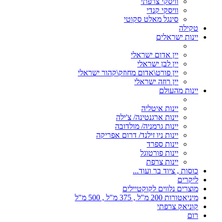
וויסקי צרפתי
וויסקי קנדי
סינגל מאלט סקוטי
טקילה
יינות ישראלים
יין אדום ישראלי
יין לבן ישראלי
יין פורט\אדום מחוזק\קהור ישראלי
יין רוזה ישראלי
יינות מהעולם
יינות איטליה
יינות ארגנטינה/ צ'ילה
יינות גרמניה/ מולדובה
יינות ניו זילנד/ דרום אפריקה
יינות ספרד
יינות פורטוגל
יינות צרפת
כוסות , ציוד בר ועוד...
ליקרים
מוצרים נלווים לקוקטיילים
מיניאטורות 200 מ"ל , 375 מ"ל , 500 מ"ל
קוניאק צרפתי
רום