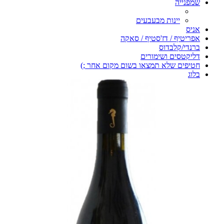
שמפנייה
יינות מבעבעים
אניס
אפריטיף / דז'סטיף / סאקה
ברנדי/קלבדוס
דליקטסים ושימורים
חטיפים שלא תמצאו בשום מקום אחר ;)
בלוג