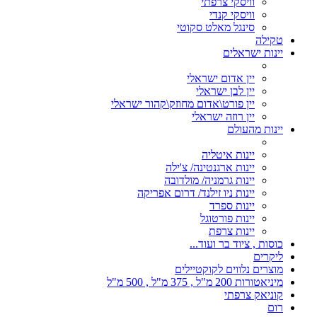
וויסקי צרפתי
וויסקי קנדי
סינגל מאלט סקוטי
טקילה
יינות ישראלים
יין אדום ישראלי
יין לבן ישראלי
יין פורט\אדום מחוזק\קהור ישראלי
יין רוזה ישראלי
יינות מהעולם
יינות איטליה
יינות ארגנטינה/ צ'ילה
יינות גרמניה/ מולדובה
יינות ניו זילנד/ דרום אפריקה
יינות ספרד
יינות פורטוגל
יינות צרפת
כוסות , ציוד בר ועוד...
ליקרים
מוצרים נלווים לקוקטיילים
מיניאטורות 200 מ"ל , 375 מ"ל , 500 מ"ל
קוניאק צרפתי
רום