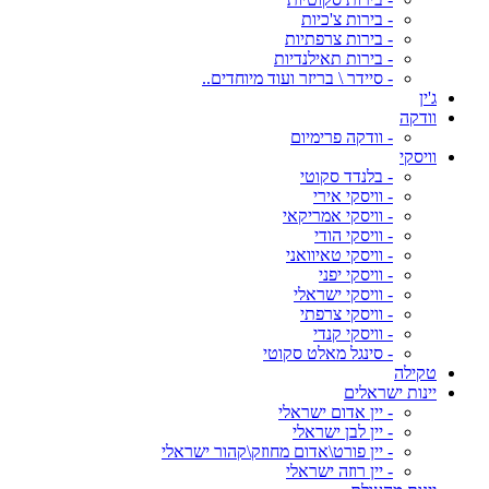
- בירות צ'כיות
- בירות צרפתיות
- בירות תאילנדיות
- סיידר \ בריזר ועוד מיוחדים..
ג'ין
וודקה
- וודקה פרימיום
וויסקי
- בלנדד סקוטי
- וויסקי אירי
- וויסקי אמריקאי
- וויסקי הודי
- וויסקי טאיוואני
- וויסקי יפני
- וויסקי ישראלי
- וויסקי צרפתי
- וויסקי קנדי
- סינגל מאלט סקוטי
טקילה
יינות ישראלים
- יין אדום ישראלי
- יין לבן ישראלי
- יין פורט\אדום מחוזק\קהור ישראלי
- יין רוזה ישראלי