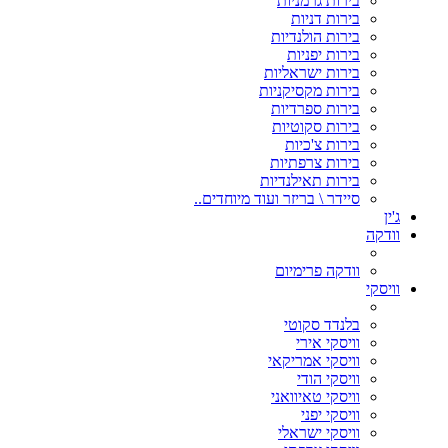
בירות גרמניות
בירות דניות
בירות הולנדיות
בירות יפניות
בירות ישראליות
בירות מקסיקניות
בירות ספרדיות
בירות סקוטיות
בירות צ'כיות
בירות צרפתיות
בירות תאילנדיות
סיידר \ בריזר ועוד מיוחדים..
ג'ין
וודקה
וודקה פרימיום
וויסקי
בלנדד סקוטי
וויסקי אירי
וויסקי אמריקאי
וויסקי הודי
וויסקי טאיוואני
וויסקי יפני
וויסקי ישראלי