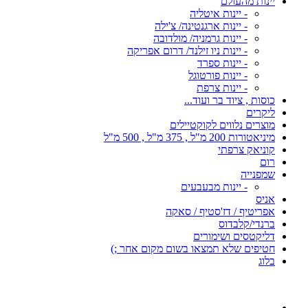
יינות מהעולם
- יינות איטליה
- יינות ארגנטינה/ צ'ילה
- יינות גרמניה/ מולדובה
- יינות ניו זילנד/ דרום אפריקה
- יינות ספרד
- יינות פורטוגל
- יינות צרפת
כוסות , ציוד בר ועוד...
ליקרים
מוצרים נלווים לקוקטיילים
מיניאטורות 200 מ"ל , 375 מ"ל , 500 מ"ל
קוניאק צרפתי
רום
שמפנייה
- יינות מבעבעים
אניס
אפריטיף / דז'סטיף / סאקה
ברנדי/קלבדוס
דליקטסים ושימורים
חטיפים שלא תמצאו בשום מקום אחר ;)
בלוג