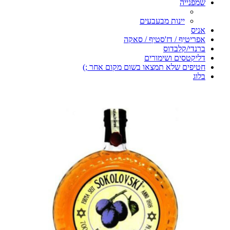
שמפנייה
יינות מבעבעים
אניס
אפריטיף / דז'סטיף / סאקה
ברנדי/קלבדוס
דליקטסים ושימורים
חטיפים שלא תמצאו בשום מקום אחר ;)
בלוג