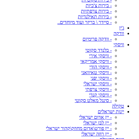
- בירות צ'כיות
- בירות צרפתיות
- בירות תאילנדיות
- סיידר \ בריזר ועוד מיוחדים..
ג'ין
וודקה
- וודקה פרימיום
וויסקי
- בלנדד סקוטי
- וויסקי אירי
- וויסקי אמריקאי
- וויסקי הודי
- וויסקי טאיוואני
- וויסקי יפני
- וויסקי ישראלי
- וויסקי צרפתי
- וויסקי קנדי
- סינגל מאלט סקוטי
טקילה
יינות ישראלים
- יין אדום ישראלי
- יין לבן ישראלי
- יין פורט\אדום מחוזק\קהור ישראלי
- יין רוזה ישראלי