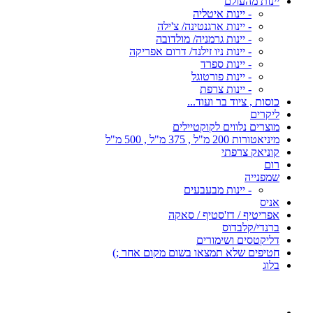
יינות מהעולם
- יינות איטליה
- יינות ארגנטינה/ צ'ילה
- יינות גרמניה/ מולדובה
- יינות ניו זילנד/ דרום אפריקה
- יינות ספרד
- יינות פורטוגל
- יינות צרפת
כוסות , ציוד בר ועוד...
ליקרים
מוצרים נלווים לקוקטיילים
מיניאטורות 200 מ"ל , 375 מ"ל , 500 מ"ל
קוניאק צרפתי
רום
שמפנייה
- יינות מבעבעים
אניס
אפריטיף / דז'סטיף / סאקה
ברנדי/קלבדוס
דליקטסים ושימורים
חטיפים שלא תמצאו בשום מקום אחר ;)
בלוג