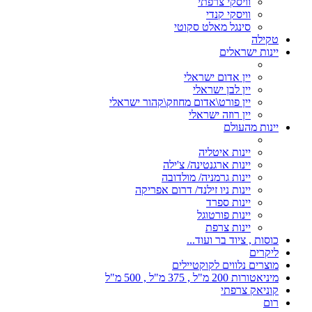
וויסקי צרפתי
וויסקי קנדי
סינגל מאלט סקוטי
טקילה
יינות ישראלים
יין אדום ישראלי
יין לבן ישראלי
יין פורט\אדום מחוזק\קהור ישראלי
יין רוזה ישראלי
יינות מהעולם
יינות איטליה
יינות ארגנטינה/ צ'ילה
יינות גרמניה/ מולדובה
יינות ניו זילנד/ דרום אפריקה
יינות ספרד
יינות פורטוגל
יינות צרפת
כוסות , ציוד בר ועוד...
ליקרים
מוצרים נלווים לקוקטיילים
מיניאטורות 200 מ"ל , 375 מ"ל , 500 מ"ל
קוניאק צרפתי
רום