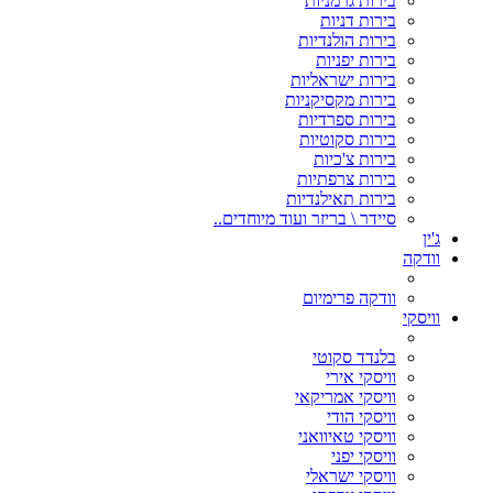
בירות גרמניות
בירות דניות
בירות הולנדיות
בירות יפניות
בירות ישראליות
בירות מקסיקניות
בירות ספרדיות
בירות סקוטיות
בירות צ'כיות
בירות צרפתיות
בירות תאילנדיות
סיידר \ בריזר ועוד מיוחדים..
ג'ין
וודקה
וודקה פרימיום
וויסקי
בלנדד סקוטי
וויסקי אירי
וויסקי אמריקאי
וויסקי הודי
וויסקי טאיוואני
וויסקי יפני
וויסקי ישראלי