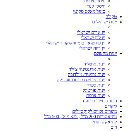
וויסקי צרפתי
וויסקי קנדי
סינגל מאלט סקוטי
טקילה
יינות ישראלים
יין אדום ישראלי
יין לבן ישראלי
יין פורט\אדום מחוזק\קהור ישראלי
יין רוזה ישראלי
יינות מהעולם
יינות איטליה
יינות ארגנטינה/ צ'ילה
יינות גרמניה/ מולדובה
יינות ניו זילנד/ דרום אפריקה
יינות ספרד
יינות פורטוגל
יינות צרפת
כוסות , ציוד בר ועוד...
ליקרים
מוצרים נלווים לקוקטיילים
מיניאטורות 200 מ"ל , 375 מ"ל , 500 מ"ל
קוניאק צרפתי
רום