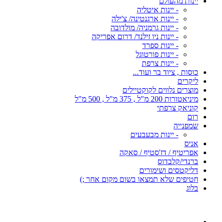
יינות מהעולם
- יינות איטליה
- יינות ארגנטינה/ צ'ילה
- יינות גרמניה/ מולדובה
- יינות ניו זילנד/ דרום אפריקה
- יינות ספרד
- יינות פורטוגל
- יינות צרפת
כוסות , ציוד בר ועוד...
ליקרים
מוצרים נלווים לקוקטיילים
מיניאטורות 200 מ"ל , 375 מ"ל , 500 מ"ל
קוניאק צרפתי
רום
שמפנייה
- יינות מבעבעים
אניס
אפריטיף / דז'סטיף / סאקה
ברנדי/קלבדוס
דליקטסים ושימורים
חטיפים שלא תמצאו בשום מקום אחר ;)
בלוג