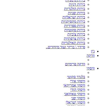
בירות גרמניות
בירות דניות
בירות הולנדיות
בירות יפניות
בירות ישראליות
בירות מקסיקניות
בירות ספרדיות
בירות סקוטיות
בירות צ'כיות
בירות צרפתיות
בירות תאילנדיות
סיידר \ בריזר ועוד מיוחדים..
ג'ין
וודקה
וודקה פרימיום
וויסקי
בלנדד סקוטי
וויסקי אירי
וויסקי אמריקאי
וויסקי הודי
וויסקי טאיוואני
וויסקי יפני
וויסקי ישראלי