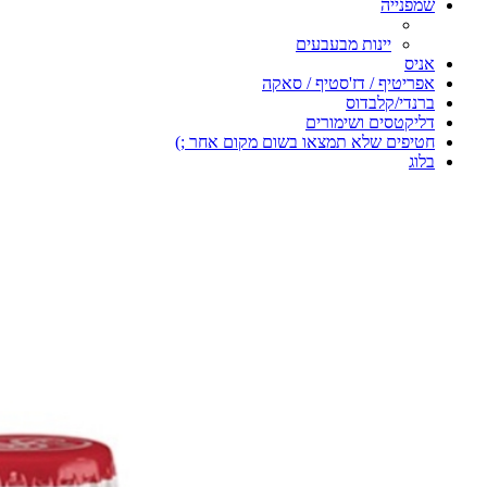
שמפנייה
יינות מבעבעים
אניס
אפריטיף / דז'סטיף / סאקה
ברנדי/קלבדוס
דליקטסים ושימורים
חטיפים שלא תמצאו בשום מקום אחר ;)
בלוג