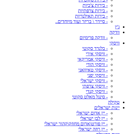
- בירות צ'כיות
- בירות צרפתיות
- בירות תאילנדיות
- סיידר \ בריזר ועוד מיוחדים..
ג'ין
וודקה
- וודקה פרימיום
וויסקי
- בלנדד סקוטי
- וויסקי אירי
- וויסקי אמריקאי
- וויסקי הודי
- וויסקי טאיוואני
- וויסקי יפני
- וויסקי ישראלי
- וויסקי צרפתי
- וויסקי קנדי
- סינגל מאלט סקוטי
טקילה
יינות ישראלים
- יין אדום ישראלי
- יין לבן ישראלי
- יין פורט\אדום מחוזק\קהור ישראלי
- יין רוזה ישראלי