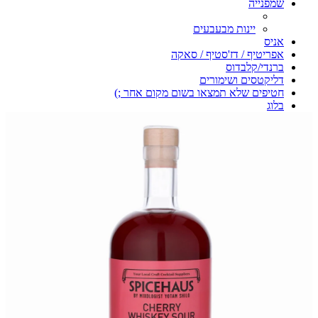
שמפנייה
יינות מבעבעים
אניס
אפריטיף / דז'סטיף / סאקה
ברנדי/קלבדוס
דליקטסים ושימורים
חטיפים שלא תמצאו בשום מקום אחר ;)
בלוג