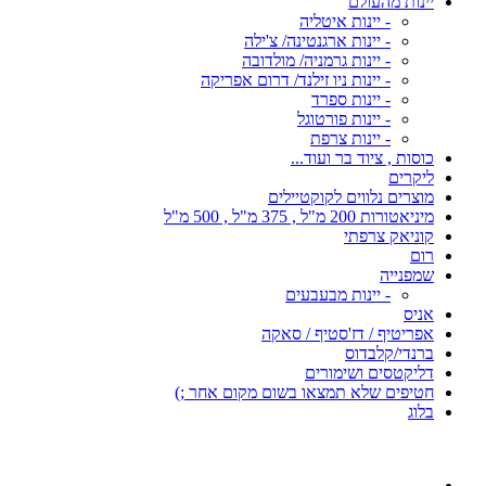
יינות מהעולם
- יינות איטליה
- יינות ארגנטינה/ צ'ילה
- יינות גרמניה/ מולדובה
- יינות ניו זילנד/ דרום אפריקה
- יינות ספרד
- יינות פורטוגל
- יינות צרפת
כוסות , ציוד בר ועוד...
ליקרים
מוצרים נלווים לקוקטיילים
מיניאטורות 200 מ"ל , 375 מ"ל , 500 מ"ל
קוניאק צרפתי
רום
שמפנייה
- יינות מבעבעים
אניס
אפריטיף / דז'סטיף / סאקה
ברנדי/קלבדוס
דליקטסים ושימורים
חטיפים שלא תמצאו בשום מקום אחר ;)
בלוג