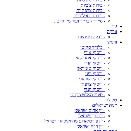
- בירות צ'כיות
- בירות צרפתיות
- בירות תאילנדיות
- סיידר \ בריזר ועוד מיוחדים..
ג'ין
וודקה
- וודקה פרימיום
וויסקי
- בלנדד סקוטי
- וויסקי אירי
- וויסקי אמריקאי
- וויסקי הודי
- וויסקי טאיוואני
- וויסקי יפני
- וויסקי ישראלי
- וויסקי צרפתי
- וויסקי קנדי
- סינגל מאלט סקוטי
טקילה
יינות ישראלים
- יין אדום ישראלי
- יין לבן ישראלי
- יין פורט\אדום מחוזק\קהור ישראלי
- יין רוזה ישראלי