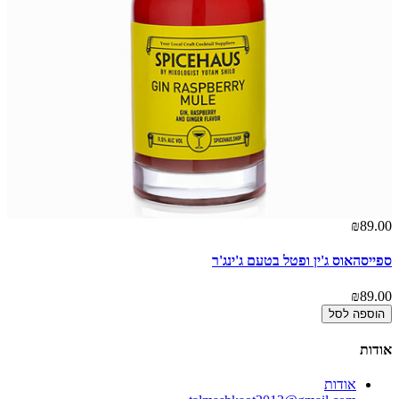
00
₪89.00
ספייסהאוס ג'ין ופטל בטעם ג'ינג'ר
ספ
00
₪89.00
הוספה לסל
אודות
אודות