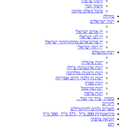
וויסקי צרפתי
וויסקי קנדי
סינגל מאלט סקוטי
טקילה
יינות ישראלים
יין אדום ישראלי
יין לבן ישראלי
יין פורט\אדום מחוזק\קהור ישראלי
יין רוזה ישראלי
יינות מהעולם
יינות איטליה
יינות ארגנטינה/ צ'ילה
יינות גרמניה/ מולדובה
יינות ניו זילנד/ דרום אפריקה
יינות ספרד
יינות פורטוגל
יינות צרפת
כוסות , ציוד בר ועוד...
ליקרים
מוצרים נלווים לקוקטיילים
מיניאטורות 200 מ"ל , 375 מ"ל , 500 מ"ל
קוניאק צרפתי
רום