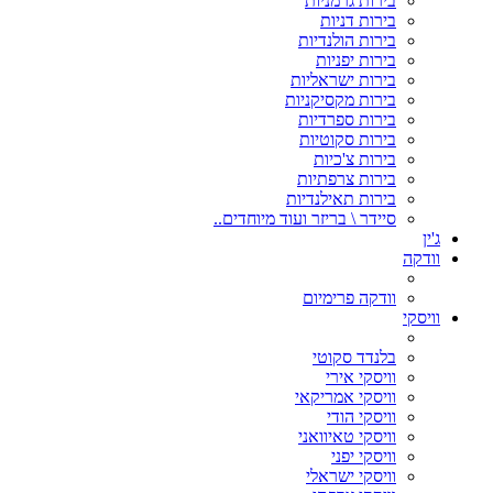
בירות גרמניות
בירות דניות
בירות הולנדיות
בירות יפניות
בירות ישראליות
בירות מקסיקניות
בירות ספרדיות
בירות סקוטיות
בירות צ'כיות
בירות צרפתיות
בירות תאילנדיות
סיידר \ בריזר ועוד מיוחדים..
ג'ין
וודקה
וודקה פרימיום
וויסקי
בלנדד סקוטי
וויסקי אירי
וויסקי אמריקאי
וויסקי הודי
וויסקי טאיוואני
וויסקי יפני
וויסקי ישראלי