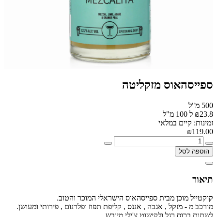
ספייסהאוס מזקליטה
500 מ"ל
₪23.8 ל 100 מ"ל
זמינות: קיים במלאי
₪119.00
הוספה לסל
תיאור
קוקטייל מוכן מבית ספייסהאוס הישראלי המוכר והטוב.
מורכב מ - מזקל , אגבה , אננס , קליפת תפוז ופלרנום , פירותי ומעושן.
לשתות בכוס רגל ולקישוט צ'ילי מיובש.