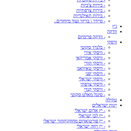
- בירות צ'כיות
- בירות צרפתיות
- בירות תאילנדיות
- סיידר \ בריזר ועוד מיוחדים..
ג'ין
וודקה
- וודקה פרימיום
וויסקי
- בלנדד סקוטי
- וויסקי אירי
- וויסקי אמריקאי
- וויסקי הודי
- וויסקי טאיוואני
- וויסקי יפני
- וויסקי ישראלי
- וויסקי צרפתי
- וויסקי קנדי
- סינגל מאלט סקוטי
טקילה
יינות ישראלים
- יין אדום ישראלי
- יין לבן ישראלי
- יין פורט\אדום מחוזק\קהור ישראלי
- יין רוזה ישראלי