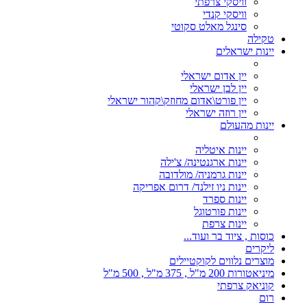
וויסקי צרפתי
וויסקי קנדי
סינגל מאלט סקוטי
טקילה
יינות ישראלים
יין אדום ישראלי
יין לבן ישראלי
יין פורט\אדום מחוזק\קהור ישראלי
יין רוזה ישראלי
יינות מהעולם
יינות איטליה
יינות ארגנטינה/ צ'ילה
יינות גרמניה/ מולדובה
יינות ניו זילנד/ דרום אפריקה
יינות ספרד
יינות פורטוגל
יינות צרפת
כוסות , ציוד בר ועוד...
ליקרים
מוצרים נלווים לקוקטיילים
מיניאטורות 200 מ"ל , 375 מ"ל , 500 מ"ל
קוניאק צרפתי
רום