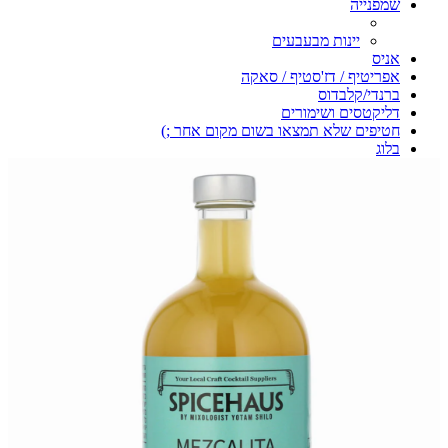
שמפנייה
יינות מבעבעים
אניס
אפריטיף / דז'סטיף / סאקה
ברנדי/קלבדוס
דליקטסים ושימורים
חטיפים שלא תמצאו בשום מקום אחר ;)
בלוג