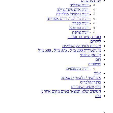
יינות מהעולם
- יינות איטליה
- יינות ארגנטינה/ צ'ילה
- יינות גרמניה/ מולדובה
- יינות ניו זילנד/ דרום אפריקה
- יינות ספרד
- יינות פורטוגל
- יינות צרפת
כוסות , ציוד בר ועוד...
ליקרים
מוצרים נלווים לקוקטיילים
מיניאטורות 200 מ"ל , 375 מ"ל , 500 מ"ל
קוניאק צרפתי
רום
שמפנייה
- יינות מבעבעים
אניס
אפריטיף / דז'סטיף / סאקה
ברנדי/קלבדוס
דליקטסים ושימורים
חטיפים שלא תמצאו בשום מקום אחר ;)
בלוג