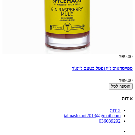
00
₪89.00
ספייסהאוס ג'ין ופטל בטעם ג'ינג'ר
ספ
00
₪89.00
הוספה לסל
אודות
אודות
talmashkaot2013@gmail.com
036039292