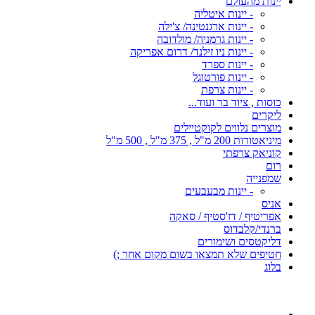
יינות מהעולם
- יינות איטליה
- יינות ארגנטינה/ צ'ילה
- יינות גרמניה/ מולדובה
- יינות ניו זילנד/ דרום אפריקה
- יינות ספרד
- יינות פורטוגל
- יינות צרפת
כוסות , ציוד בר ועוד...
ליקרים
מוצרים נלווים לקוקטיילים
מיניאטורות 200 מ"ל , 375 מ"ל , 500 מ"ל
קוניאק צרפתי
רום
שמפנייה
- יינות מבעבעים
אניס
אפריטיף / דז'סטיף / סאקה
ברנדי/קלבדוס
דליקטסים ושימורים
חטיפים שלא תמצאו בשום מקום אחר ;)
בלוג