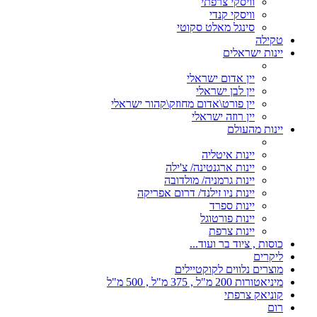
וויסקי צרפתי
וויסקי קנדי
סינגל מאלט סקוטי
טקילה
יינות ישראלים
יין אדום ישראלי
יין לבן ישראלי
יין פורט\אדום מחוזק\קהור ישראלי
יין רוזה ישראלי
יינות מהעולם
יינות איטליה
יינות ארגנטינה/ צ'ילה
יינות גרמניה/ מולדובה
יינות ניו זילנד/ דרום אפריקה
יינות ספרד
יינות פורטוגל
יינות צרפת
כוסות , ציוד בר ועוד...
ליקרים
מוצרים נלווים לקוקטיילים
מיניאטורות 200 מ"ל , 375 מ"ל , 500 מ"ל
קוניאק צרפתי
רום