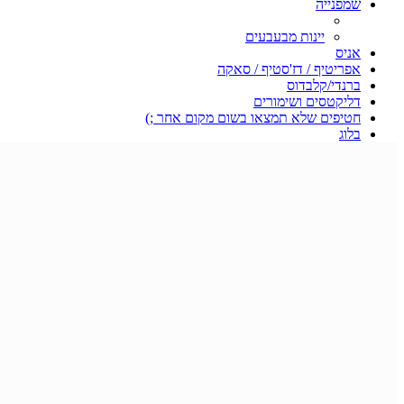
שמפנייה
יינות מבעבעים
אניס
אפריטיף / דז'סטיף / סאקה
ברנדי/קלבדוס
דליקטסים ושימורים
חטיפים שלא תמצאו בשום מקום אחר ;)
בלוג