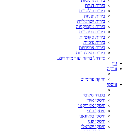
בירות גרמניות
בירות דניות
בירות הולנדיות
בירות יפניות
בירות ישראליות
בירות מקסיקניות
בירות ספרדיות
בירות סקוטיות
בירות צ'כיות
בירות צרפתיות
בירות תאילנדיות
סיידר \ בריזר ועוד מיוחדים..
ג'ין
וודקה
וודקה פרימיום
וויסקי
בלנדד סקוטי
וויסקי אירי
וויסקי אמריקאי
וויסקי הודי
וויסקי טאיוואני
וויסקי יפני
וויסקי ישראלי