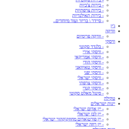
- בירות צ'כיות
- בירות צרפתיות
- בירות תאילנדיות
- סיידר \ בריזר ועוד מיוחדים..
ג'ין
וודקה
- וודקה פרימיום
וויסקי
- בלנדד סקוטי
- וויסקי אירי
- וויסקי אמריקאי
- וויסקי הודי
- וויסקי טאיוואני
- וויסקי יפני
- וויסקי ישראלי
- וויסקי צרפתי
- וויסקי קנדי
- סינגל מאלט סקוטי
טקילה
יינות ישראלים
- יין אדום ישראלי
- יין לבן ישראלי
- יין פורט\אדום מחוזק\קהור ישראלי
- יין רוזה ישראלי