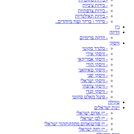
- בירות צ'כיות
- בירות צרפתיות
- בירות תאילנדיות
- סיידר \ בריזר ועוד מיוחדים..
ג'ין
וודקה
- וודקה פרימיום
וויסקי
- בלנדד סקוטי
- וויסקי אירי
- וויסקי אמריקאי
- וויסקי הודי
- וויסקי טאיוואני
- וויסקי יפני
- וויסקי ישראלי
- וויסקי צרפתי
- וויסקי קנדי
- סינגל מאלט סקוטי
טקילה
יינות ישראלים
- יין אדום ישראלי
- יין לבן ישראלי
- יין פורט\אדום מחוזק\קהור ישראלי
- יין רוזה ישראלי