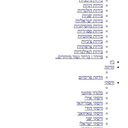
בירות גרמניות
בירות דניות
בירות הולנדיות
בירות יפניות
בירות ישראליות
בירות מקסיקניות
בירות ספרדיות
בירות סקוטיות
בירות צ'כיות
בירות צרפתיות
בירות תאילנדיות
סיידר \ בריזר ועוד מיוחדים..
ג'ין
וודקה
וודקה פרימיום
וויסקי
בלנדד סקוטי
וויסקי אירי
וויסקי אמריקאי
וויסקי הודי
וויסקי טאיוואני
וויסקי יפני
וויסקי ישראלי