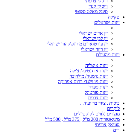
וויסקי צרפתי
וויסקי קנדי
סינגל מאלט סקוטי
טקילה
יינות ישראלים
יין אדום ישראלי
יין לבן ישראלי
יין פורט\אדום מחוזק\קהור ישראלי
יין רוזה ישראלי
יינות מהעולם
יינות איטליה
יינות ארגנטינה/ צ'ילה
יינות גרמניה/ מולדובה
יינות ניו זילנד/ דרום אפריקה
יינות ספרד
יינות פורטוגל
יינות צרפת
כוסות , ציוד בר ועוד...
ליקרים
מוצרים נלווים לקוקטיילים
מיניאטורות 200 מ"ל , 375 מ"ל , 500 מ"ל
קוניאק צרפתי
רום