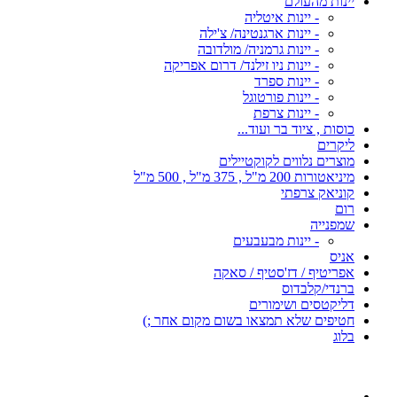
יינות מהעולם
- יינות איטליה
- יינות ארגנטינה/ צ'ילה
- יינות גרמניה/ מולדובה
- יינות ניו זילנד/ דרום אפריקה
- יינות ספרד
- יינות פורטוגל
- יינות צרפת
כוסות , ציוד בר ועוד...
ליקרים
מוצרים נלווים לקוקטיילים
מיניאטורות 200 מ"ל , 375 מ"ל , 500 מ"ל
קוניאק צרפתי
רום
שמפנייה
- יינות מבעבעים
אניס
אפריטיף / דז'סטיף / סאקה
ברנדי/קלבדוס
דליקטסים ושימורים
חטיפים שלא תמצאו בשום מקום אחר ;)
בלוג