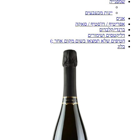
שמפנייה
יינות מבעבעים
אניס
אפריטיף / דז'סטיף / סאקה
ברנדי/קלבדוס
דליקטסים ושימורים
חטיפים שלא תמצאו בשום מקום אחר ;)
בלוג