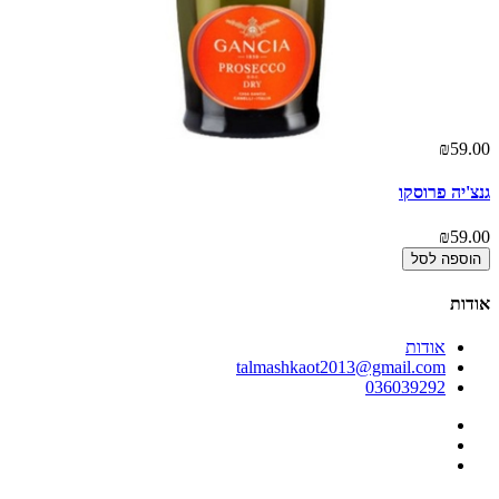
00
₪59.00
גנצ'יה פרוסקו
פר
00
₪59.00
הוספה לסל
אודות
אודות
talmashkaot2013@gmail.com
036039292