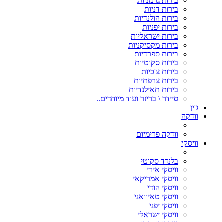
בירות גרמניות
בירות דניות
בירות הולנדיות
בירות יפניות
בירות ישראליות
בירות מקסיקניות
בירות ספרדיות
בירות סקוטיות
בירות צ'כיות
בירות צרפתיות
בירות תאילנדיות
סיידר \ בריזר ועוד מיוחדים..
ג'ין
וודקה
וודקה פרימיום
וויסקי
בלנדד סקוטי
וויסקי אירי
וויסקי אמריקאי
וויסקי הודי
וויסקי טאיוואני
וויסקי יפני
וויסקי ישראלי