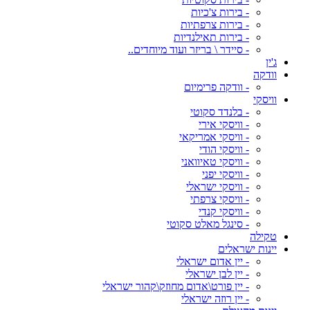
- בירות צ'כיות
- בירות צרפתיות
- בירות תאילנדיות
- סיידר \ בריזר ועוד מיוחדים..
ג'ין
וודקה
- וודקה פרימיום
וויסקי
- בלנדד סקוטי
- וויסקי אירי
- וויסקי אמריקאי
- וויסקי הודי
- וויסקי טאיוואני
- וויסקי יפני
- וויסקי ישראלי
- וויסקי צרפתי
- וויסקי קנדי
- סינגל מאלט סקוטי
טקילה
יינות ישראלים
- יין אדום ישראלי
- יין לבן ישראלי
- יין פורט\אדום מחוזק\קהור ישראלי
- יין רוזה ישראלי