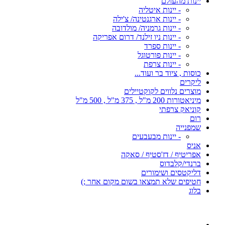
יינות מהעולם
- יינות איטליה
- יינות ארגנטינה/ צ'ילה
- יינות גרמניה/ מולדובה
- יינות ניו זילנד/ דרום אפריקה
- יינות ספרד
- יינות פורטוגל
- יינות צרפת
כוסות , ציוד בר ועוד...
ליקרים
מוצרים נלווים לקוקטיילים
מיניאטורות 200 מ"ל , 375 מ"ל , 500 מ"ל
קוניאק צרפתי
רום
שמפנייה
- יינות מבעבעים
אניס
אפריטיף / דז'סטיף / סאקה
ברנדי/קלבדוס
דליקטסים ושימורים
חטיפים שלא תמצאו בשום מקום אחר ;)
בלוג