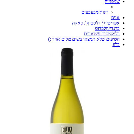
שמפנייה
יינות מבעבעים
אניס
אפריטיף / דז'סטיף / סאקה
ברנדי/קלבדוס
דליקטסים ושימורים
חטיפים שלא תמצאו בשום מקום אחר ;)
בלוג