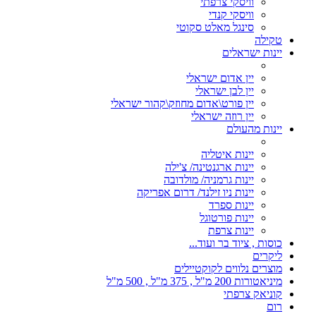
וויסקי צרפתי
וויסקי קנדי
סינגל מאלט סקוטי
טקילה
יינות ישראלים
יין אדום ישראלי
יין לבן ישראלי
יין פורט\אדום מחוזק\קהור ישראלי
יין רוזה ישראלי
יינות מהעולם
יינות איטליה
יינות ארגנטינה/ צ'ילה
יינות גרמניה/ מולדובה
יינות ניו זילנד/ דרום אפריקה
יינות ספרד
יינות פורטוגל
יינות צרפת
כוסות , ציוד בר ועוד...
ליקרים
מוצרים נלווים לקוקטיילים
מיניאטורות 200 מ"ל , 375 מ"ל , 500 מ"ל
קוניאק צרפתי
רום